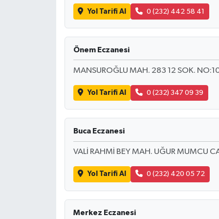
Yol Tarifi Al
0 (232) 442 58 41
Önem Eczanesi
MANSUROĞLU MAH. 283 12 SOK. NO:10
Yol Tarifi Al
0 (232) 347 09 39
Buca Eczanesi
VALİ RAHMİ BEY MAH. UĞUR MUMCU CA
Yol Tarifi Al
0 (232) 420 05 72
Merkez Eczanesi