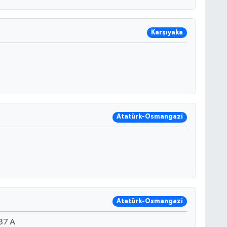
Karşıyaka
Atatürk-Osmangazi
Atatürk-Osmangazi
87 A