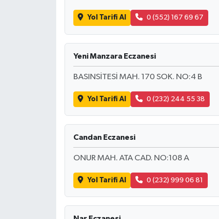
KİTAP
Yol Tarifi Al
0 (552) 167 69 67
HEDEF2020
OTOMOBİL
Yeni Manzara Eczanesi
BASINSİTESİ MAH. 170 SOK. NO:4 B
MİZAH
Yol Tarifi Al
0 (232) 244 55 38
TARİH
Genel
Candan Eczanesi
Politika
ONUR MAH. ATA CAD. NO:108 A
YEREL
Yol Tarifi Al
0 (232) 999 06 81
BÖLGEDEN
Nar Eczanesi