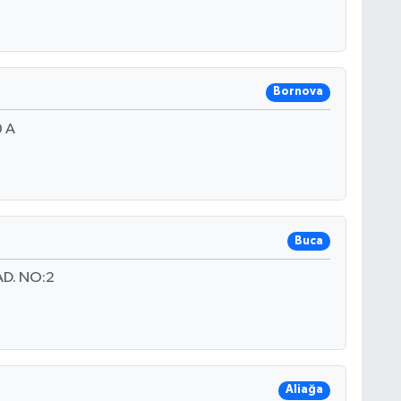
Bornova
 A
Buca
D. NO:2
Aliağa