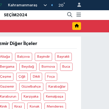
°
Kahramanmaraş
20
8
SEÇİM2024
2
8
3
4
zmir Diğer İlçeler
Aliağa
Balçova
Bayindir
Bayrakli
Bergama
Beydağ
Bornova
Buca
Çeşme
Çiğli
Dikili
Foça
Gaziemir
Güzelbahçe
Karabağlar
Karaburun
Karşiyaka
Kemalpaşa
Kinik
Kiraz
Konak
Menderes