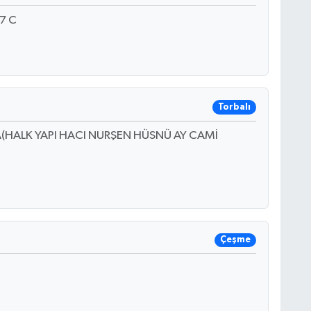
7 C
Torbalı
(HALK YAPI HACI NURŞEN HÜSNÜ AY CAMİ
Çeşme