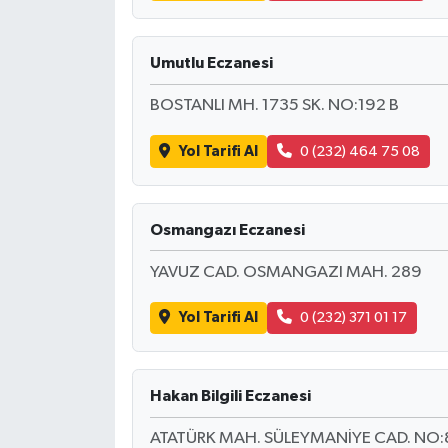
SEÇİM 2011
Umutlu Eczanesi
ÜÇÜNCÜ SAYFA
BOSTANLI MH. 1735 SK. NO:192 B
BİLİMNET
Yol Tarifi Al
0 (232) 464 75 08
Yemek
Osmangazı Eczanesi
SİVİL TOPLUM
YAVUZ CAD. OSMANGAZI MAH. 289
SEÇİM 2014
Yol Tarifi Al
0 (232) 371 01 17
KİM KİMDİR
Hakan Bilgili Eczanesi
ÇEK GÖNDER
ATATÜRK MAH. SÜLEYMANİYE CAD. NO: