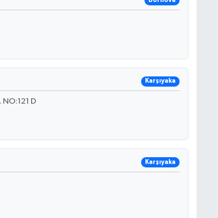
Bornova
Karşıyaka
 NO:121 D
Karşıyaka