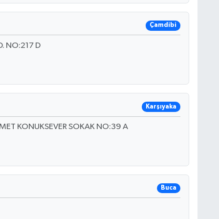
Çamdibi
. NO:217 D
Karşıyaka
HMET KONUKSEVER SOKAK NO:39 A
Buca