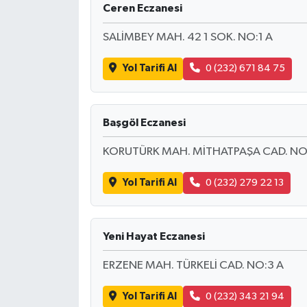
Ceren Eczanesi
İLÇE HABERLERİ
SALİMBEY MAH. 42 1 SOK. NO:1 A
KÜLTÜR-SANAT
Yol Tarifi Al
0 (232) 671 84 75
KSÜ
Başgöl Eczanesi
DÜNYA
KORUTÜRK MAH. MİTHATPAŞA CAD. NO
ROPORTAJ
Yol Tarifi Al
0 (232) 279 22 13
MAGAZİN
KADIN-AİLE
Yeni Hayat Eczanesi
ERZENE MAH. TÜRKELİ CAD. NO:3 A
YEREL YÖNETİM
Yol Tarifi Al
0 (232) 343 21 94
MEDYA