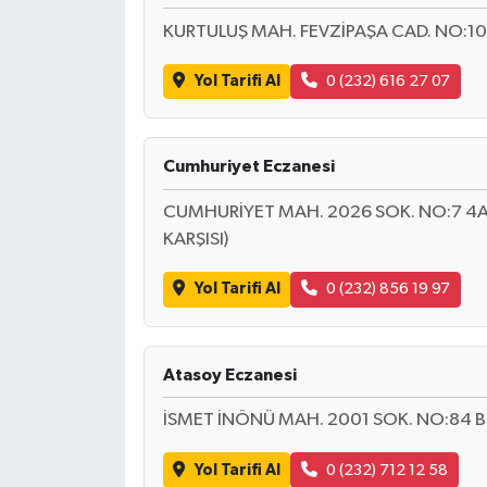
KURTULUŞ MAH. FEVZİPAŞA CAD. NO:10
Yol Tarifi Al
0 (232) 616 27 07
Cumhuriyet Eczanesi
CUMHURİYET MAH. 2026 SOK. NO:7 4A
KARŞISI)
Yol Tarifi Al
0 (232) 856 19 97
Atasoy Eczanesi
İSMET İNÖNÜ MAH. 2001 SOK. NO:84 B
Yol Tarifi Al
0 (232) 712 12 58