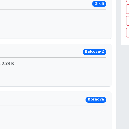
Dikili
Balçova-2
:259 B
Bornova