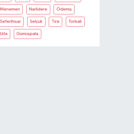
Menemen
Narlidere
Ödemiş
Seferihisar
Selçuk
Tire
Torbali
Urla
Gümüşpala