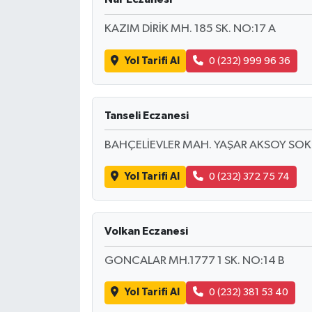
BİLİM TEKNOLOJİ
KAZIM DİRİK MH. 185 SK. NO:17 A
ASAYİŞ
Yol Tarifi Al
0 (232) 999 96 36
SEÇİM 2015
Tanseli Eczanesi
ÇEVRE
BAHÇELİEVLER MAH. YAŞAR AKSOY SOK.
BİLİM VE TEKNOLOJİ
Yol Tarifi Al
0 (232) 372 75 74
YARIŞMALAR
TANITIM
Volkan Eczanesi
HABERDE İNSAN
GONCALAR MH.1777 1 SK. NO:14 B
Yol Tarifi Al
0 (232) 381 53 40