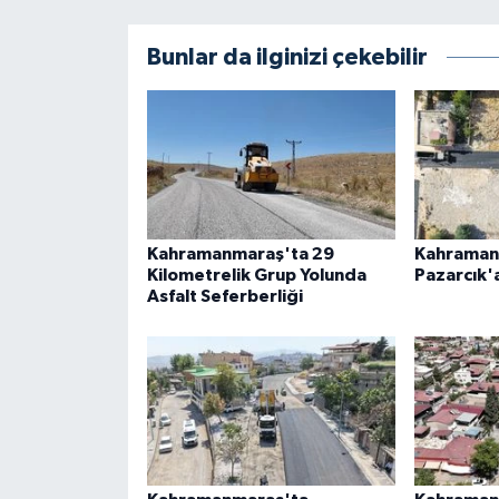
BİLİM TEKNOLOJİ
Bunlar da ilginizi çekebilir
ASAYİŞ
SEÇİM 2015
ÇEVRE
BİLİM VE TEKNOLOJİ
Kahramanmaraş'ta 29
Kahraman
Kilometrelik Grup Yolunda
Pazarcık'a
Asfalt Seferberliği
YARIŞMALAR
TANITIM
HABERDE İNSAN