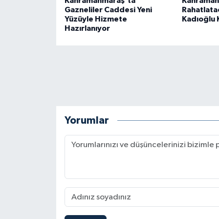
Kahramanmaraş'ta
Kahramanm
Gazneliler Caddesi Yeni
Rahatlatac
Yüzüyle Hizmete
Kadıoğlu 
Hazırlanıyor
Yorumlar