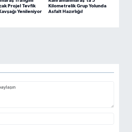
araş Trafiğini
Kahramanmaraş'ta 5
ak Proje! Tevfik
Kilometrelik Grup Yolunda
Kavşağı Yenileniyor
Asfalt Hazırlığı!