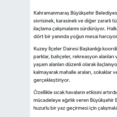
SEÇİM 2011
Kahramanmaraş Büyükşehir Belediyesi,
sivrisinek, karasinek ve diğer zararlı t
ÜÇÜNCÜ SAYFA
ilaçlama çalışmalarını sürdürüyor. Halk
dört bir yanında yoğun mesai harcıyor
BİLİMNET
Kuzey İlçeler Dairesi Başkanlığı koor
Yemek
parklar, bahçeler, rekreasyon alanları
yaşam alanları düzenli olarak ilaçlanıyor
SİVİL TOPLUM
kalmayarak mahalle araları, sokaklar v
SEÇİM 2014
gerçekleştiriyor.
Özellikle sıcak havaların etkisini artır
KİM KİMDİR
mücadeleye ağırlık veren Büyükşehir Be
ÇEK GÖNDER
huzurlu bir yaz geçirmesi için çalışmala