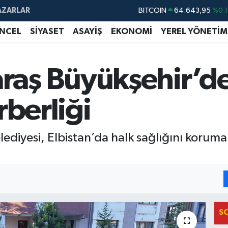
BITCOIN
64.643,95
%0.1
AZARLAR
DOLAR
47,6006
%0.0
NCEL
SİYASET
ASAYİŞ
EKONOMİ
YEREL YÖNETİM
EURO
55,0250
%0.0
STERLİN
64,2398
%0.
aş Büyükşehir’den
GRAM ALTIN
6513.94
%0.3
rberliği
BİST100
13.799
%7
iyesi, Elbistan’da halk sağlığını koruma
S