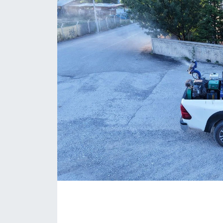
İLÇE HABERLERİ
KÜLTÜR-SANAT
KSÜ
DÜNYA
ROPORTAJ
MAGAZİN
KADIN-AİLE
YEREL YÖNETİM
MEDYA