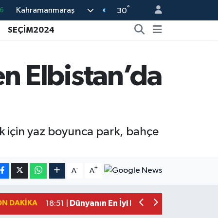
6
°
Kahramanmaraş
30
6
SEÇİM2024
2
2
 Elbistan’da
2
0
k için yaz boyunca park, bahçe
Mersin'de Tatil Kabusu! Kahramanmar
19:49 |
Kahramanmaraş'ta Eksik Belgesi Ola
19:48 |
-
+
A
A
Onikişubat Belediyesi Gündüz Bakımevi
19:12 |
Kahramanmaraş'ta 29 Kilometrelik Gr
19:10 |
ON DAKIKA
Dünyanın En İyi Bisikletçileri Kahrama
18:51 |
Kahramanmaraş'ta Zehir Tacirlerine E
15:15 |