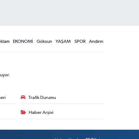
eklam
EKONOMİ
Göksun
YAŞAM
SPOR
Andırın
uyor.
eri
Trafik Durumu
Haber Arşivi