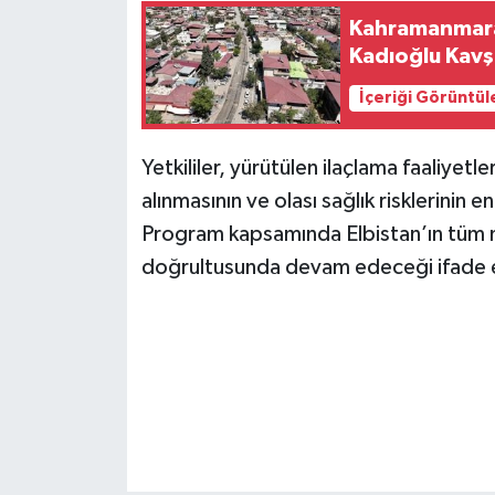
KİTAP
Kahramanmaraş
Kadıoğlu Kavş
HEDEF2020
İçeriği Görüntül
OTOMOBİL
Yetkililer, yürütülen ilaçlama faaliyetle
MİZAH
alınmasının ve olası sağlık risklerinin e
Program kapsamında Elbistan’ın tüm ma
TARİH
doğrultusunda devam edeceği ifade e
Genel
Politika
YEREL
BÖLGEDEN