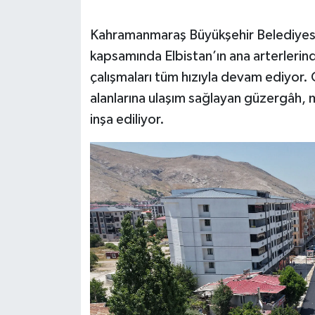
SEÇİM 2011
Kahramanmaraş Büyükşehir Belediyesi t
kapsamında Elbistan’ın ana arterleri
ÜÇÜNCÜ SAYFA
çalışmaları tüm hızıyla devam ediyor.
alanlarına ulaşım sağlayan güzergâh,
BİLİMNET
inşa ediliyor.
Yemek
SİVİL TOPLUM
SEÇİM 2014
KİM KİMDİR
ÇEK GÖNDER