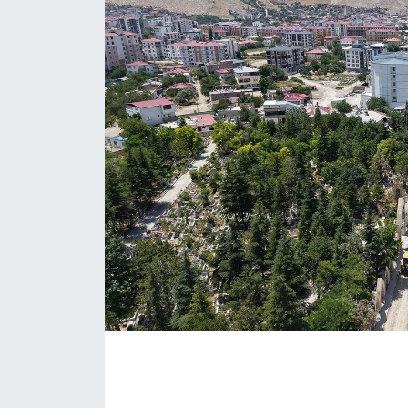
İLÇE HABERLERİ
KÜLTÜR-SANAT
KSÜ
DÜNYA
ROPORTAJ
MAGAZİN
KADIN-AİLE
YEREL YÖNETİM
MEDYA