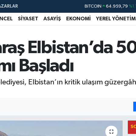
AZARLAR
DOLAR
47,7436
%0.
EURO
55,2510
%0.
NCEL
SİYASET
ASAYİŞ
EKONOMİ
YEREL YÖNETİM
STERLİN
64,4811
%0.
GRAM ALTIN
6660.55
%0.
ş Elbistan’da 50 
BİST100
13.779
%-
ımı Başladı
BITCOIN
64.959,79
%1.
iyesi, Elbistan’ın kritik ulaşım güzergâh
S