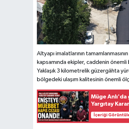
KİTAP
HEDEF2020
OTOMOBİL
MİZAH
Altyapı imalatlarının tamamlanmasının
TARİH
kapsamında ekipler, caddenin önemli b
Yaklaşık 3 kilometrelik güzergâhta yür
Genel
bölgedeki ulaşım kalitesinin önemli öl
Politika
Müge Anlı'da 
Yargıtay Karar
YEREL
İçeriği Görüntül
BÖLGEDEN