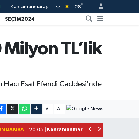
°
Kahramanmaraş
18
28
32
SEÇİM2024
38
03
Milyon TL’lik
14
11
ı Hacı Esat Efendi Caddesi’nde
Çerçeve Yasa Adalet Komisyonu'ndan
09:11 |
Kahramanmaraş'taki Okul Saldırısı 
09:04 |
-
+
A
A
Kahramanmaraş'ta Uluslararası Bisikl
22:09 |
Kahramanmaraş'ta Pusula Maraş Eğit
20:14 |
ON DAKIKA
Kahramanmaraş'ta Tarım İçin Su Sefe
20:05 |
Kahramanmaraş'ta 5 Kilometrelik Yol
20:02 |