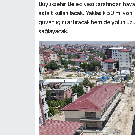
Büyükşehir Belediyesi tarafından haya
BİLİM TEKNOLOJİ
asfalt kullanılacak. Yaklaşık 50 milyon
ASAYİŞ
güvenliğini artıracak hem de yolun uzun
sağlayacak.
SEÇİM 2015
ÇEVRE
BİLİM VE TEKNOLOJİ
YARIŞMALAR
TANITIM
HABERDE İNSAN