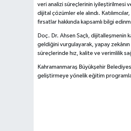
KİTAP
veri analizi süreçlerinin iyileştirilme
dijital çözümler ele alındı. Katılımcıl
HEDEF2020
fırsatlar hakkında kapsamlı bilgi edin
OTOMOBİL
Doç. Dr. Ahsen Saçlı, dijitalleşmenin ka
geldiğini vurgulayarak, yapay zekânın 
MİZAH
süreçlerinde hız, kalite ve verimlilik s
TARİH
Kahramanmaraş Büyükşehir Belediyesi ye
geliştirmeye yönelik eğitim programlar
Genel
Politika
YEREL
BÖLGEDEN