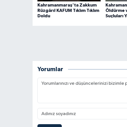
Kahramanmaraş'ta Zakkum
Kahraman
Rüzgârı! KAFUM Tıklım Tıklım
Öldürme v
Doldu
Suçluları 
Yorumlar