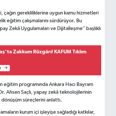
çağın gerekliliklerine uygun kamu hizmetleri
ik eğitim çalışmalarını sürdürüyor. Bu
pay Zekâ Uygulamaları ve Dijitalleşme” başlıklı
ş'ta Zakkum Rüzgârı! KAFUM Tıklım
e
en eğitim programında Ankara Hacı Bayram
r. Ahsen Saçlı, yapay zekâ teknolojilerinin
l dönüşüm süreçlerini anlattı.
aların kurum içi işleyişe sağladığı katkılar,