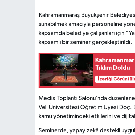
SEÇİM 2011
Kahramanmaraş Büyükşehir Belediyesi, 
sunabilmek amacıyla personeline yönel
ÜÇÜNCÜ SAYFA
kapsamda belediye çalışanları için “Ya
kapsamlı bir seminer gerçekleştirildi.
BİLİMNET
Kahramanmara
Yemek
Tıklım Doldu
SİVİL TOPLUM
İçeriği Görüntül
SEÇİM 2014
Meclis Toplantı Salonu’nda düzenlen
KİM KİMDİR
Veli Üniversitesi Öğretim Üyesi Doç. D
kamu yönetimindeki etkilerini ve dijita
ÇEK GÖNDER
Seminerde, yapay zekâ destekli uygulam