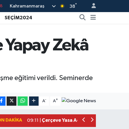
°
18
Kahramanmaraş
38
18
SEÇİM2024
32
38
 Yapay Zekâ
03
14
şme eğitimi verildi. Seminerde
Kahramanmaraşlı İşçi Adana'daki Tüne
17:19 |
Kahramanmaraş'ta Kayıp Çocuk Sula
15:00 |
-
+
A
A
Kahramanmaraş'ta Zakkum Rüzgârı! K
12:28 |
Kahramanmaraş'ta Kasten Öldürme ve 
12:18 |
ON DAKIKA
Çerçeve Yasa Adalet Komisyonu'ndan
09:11 |
Kahramanmaraş'taki Okul Saldırısı 
09:04 |