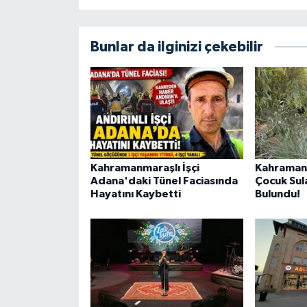
BİLİM TEKNOLOJİ
Bunlar da ilginizi çekebilir
ASAYİŞ
SEÇİM 2015
ÇEVRE
BİLİM VE TEKNOLOJİ
Kahramanmaraşlı İşçi
Kahraman
Adana'daki Tünel Faciasında
Çocuk Sul
YARIŞMALAR
Hayatını Kaybetti
Bulundu!
TANITIM
HABERDE İNSAN