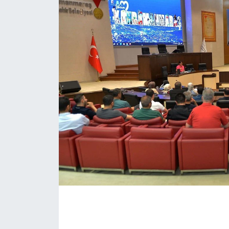
İLÇE HABERLERİ
KÜLTÜR-SANAT
KSÜ
DÜNYA
ROPORTAJ
MAGAZİN
KADIN-AİLE
YEREL YÖNETİM
MEDYA