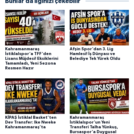
Bunlar da ilginizi çekebilir
BİLİM TEKNOLOJİ
ASAYİŞ
SEÇİM 2015
Kahramanmaraş
Afşin Spor'dan 3. Lig
ÇEVRE
İstiklalspor'a TFF'den
Hamlesi! İş Dünyası ve
Lisans Müjdesi! Eksiklerini
Belediye Tek Yürek Oldu
Tamamladı, Yeni Sezona
BİLİM VE TEKNOLOJİ
Resmen Hazır
YARIŞMALAR
TANITIM
HABERDE İNSAN
KİPAŞ İstiklal Basket’ten
Kahramanmaraş
Dev Transfer: Ike Nweke
İstiklalspor'un Yeni
Kahramanmaraş’ta
Transferi Talha Yünkuş,
Bursaspor'a Duygusal