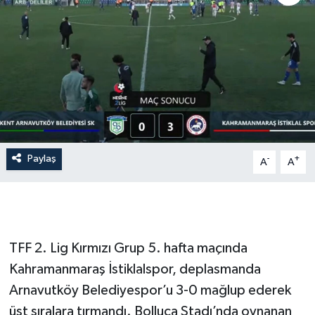
İLÇE HABERLERİ
KÜLTÜR-SANAT
KSÜ
DÜNYA
Paylaş
-
+
A
A
ROPORTAJ
MAGAZİN
KADIN-AİLE
TFF 2. Lig Kırmızı Grup 5. hafta maçında
Kahramanmaraş İstiklalspor, deplasmanda
YEREL YÖNETİM
Arnavutköy Belediyespor’u 3-0 mağlup ederek
üst sıralara tırmandı. Bolluca Stadı’nda oynanan
MEDYA