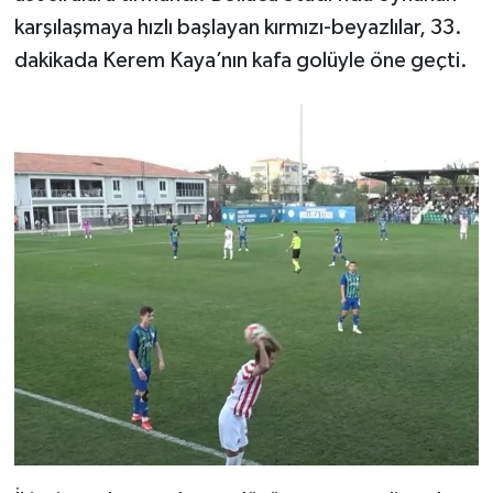
karşılaşmaya hızlı başlayan kırmızı-beyazlılar, 33.
SEÇİM 2011
dakikada Kerem Kaya’nın kafa golüyle öne geçti.
ÜÇÜNCÜ SAYFA
BİLİMNET
Yemek
SİVİL TOPLUM
SEÇİM 2014
KİM KİMDİR
ÇEK GÖNDER