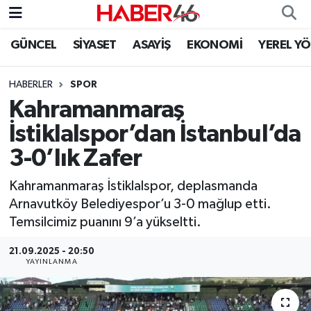
GÜNCEL
SİYASET
ASAYİŞ
EKONOMİ
YEREL Y
GÜNCEL
Nöbetçi Eczaneler
HABERLER
SPOR
SİYASET
Hava Durumu
Kahramanmaraş
EKONOMİ
Kahramanmaraş Namaz Vakitleri
İstiklalspor’dan İstanbul’da
3-0’lık Zafer
SPOR
Trafik Durumu
Kahramanmaraş İstiklalspor, deplasmanda
YAŞAM
Süper Lig Puan Durumu ve Fikstür
Arnavutköy Belediyespor’u 3-0 mağlup etti.
Temsilcimiz puanını 9’a yükseltti.
TEKNOLOJİ
Tüm Manşetler
21.09.2025 - 20:50
YAYINLANMA
SAĞLIK
Son Dakika Haberleri
EĞİTİM
Haber Arşivi