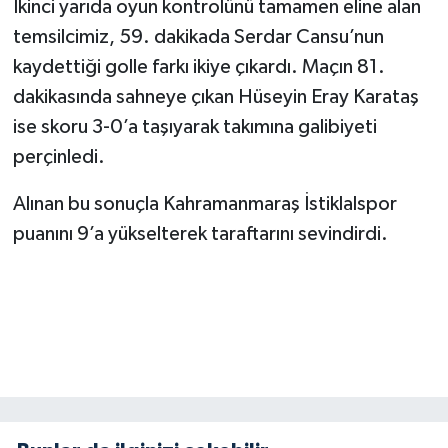
İkinci yarıda oyun kontrolünü tamamen eline alan
KİTAP
temsilcimiz, 59. dakikada Serdar Cansu’nun
HEDEF2020
kaydettiği golle farkı ikiye çıkardı. Maçın 81.
dakikasında sahneye çıkan Hüseyin Eray Karataş
OTOMOBİL
ise skoru 3-0’a taşıyarak takımına galibiyeti
perçinledi.
MİZAH
Alınan bu sonuçla Kahramanmaraş İstiklalspor
TARİH
puanını 9’a yükselterek taraftarını sevindirdi.
Genel
Politika
YEREL
BÖLGEDEN