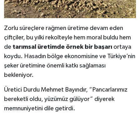
KİTAP
HEDEF2020
Zorlu süreçlere rağmen üretime devam eden
OTOMOBİL
çiftçiler, bu yılki rekolteyle hem moral buldu hem
de
tarımsal üretimde örnek bir başarı
ortaya
MİZAH
koydu. Hasadın bölge ekonomisine ve Türkiye’nin
şeker üretimine önemli katkı sağlaması
TARİH
bekleniyor.
Genel
Üretici Durdu Mehmet Bayındır, “Pancarlarımız
Politika
bereketli oldu, yüzümüz gülüyor” diyerek
memnuniyetini dile getirdi.
YEREL
BÖLGEDEN