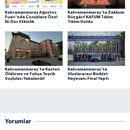
Kahramanmaraş Ağustos
Kahramanmaraş'ta Zakkum
Fuarı'nda Çocuklara Özel
Rüzgârı! KAFUM Tıklım
İki Dev Etkinlik
Tıklım Doldu
Kahramanmaraş'ta Kasten
Kahramanmaraş'ta
Öldürme ve Fuhşa Teşvik
Uluslararası Bisiklet
Suçluları Yakalandı!
Heyecanı Final Yaptı
Yorumlar