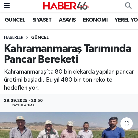
GÜNCEL
SİYASET
ASAYİŞ
EKONOMİ
YEREL Y
GÜNCEL
Nöbetçi Eczaneler
HABERLER
GÜNCEL
SİYASET
Hava Durumu
Kahramanmaraş Tarımında
EKONOMİ
Kahramanmaraş Namaz Vakitleri
Pancar Bereketi
SPOR
Trafik Durumu
Kahramanmaraş’ta 80 bin dekarda yapılan pancar
üretimi başladı. Bu yıl 480 bin ton rekolte
YAŞAM
Süper Lig Puan Durumu ve Fikstür
hedefleniyor.
29.09.2025 - 20:50
TEKNOLOJİ
Tüm Manşetler
YAYINLANMA
SAĞLIK
Son Dakika Haberleri
EĞİTİM
Haber Arşivi