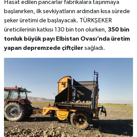
Hasat edilen pancarlar fabrikalara taşınmaya
başlanırken, ilk sevkiyatların ardından kısa sürede
SEÇİM 2011
şeker üretimi de başlayacak. TÜRKŞEKER
üreticilerinin katkısı 130 bin ton olurken,
350 bin
ÜÇÜNCÜ SAYFA
tonluk büyük payı Elbistan Ovası’nda üretim
BİLİMNET
yapan depremzede çiftçiler
sağladı.
Yemek
SİVİL TOPLUM
SEÇİM 2014
KİM KİMDİR
ÇEK GÖNDER