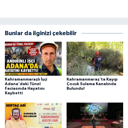
BİLİM TEKNOLOJİ
ASAYİŞ
Bunlar da ilginizi çekebilir
SEÇİM 2015
ÇEVRE
BİLİM VE TEKNOLOJİ
YARIŞMALAR
Kahramanmaraşlı İşçi
Kahramanmaraş'ta Kayıp
Adana'daki Tünel
Çocuk Sulama Kanalında
Faciasında Hayatını
Bulundu!
TANITIM
Kaybetti
HABERDE İNSAN