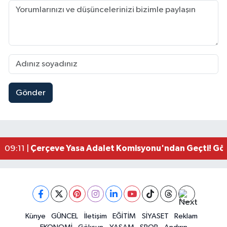
Gönder
Kahramanmaraşlı İşçi Adana'daki Tünel Faciasın
17:19 |
Kahramanmaraş'ta Kayıp Çocuk Sulama Kanalın
15:00 |
Kahramanmaraş'ta Zakkum Rüzgârı! KAFUM Tıkl
12:28 |
Kahramanmaraş'ta Kasten Öldürme ve Fuhşa Teşvi
12:18 |
Çerçeve Yasa Adalet Komisyonu'ndan Geçti! Gö
09:11 |
Kahramanmaraş'taki Okul Saldırısı TBMM Günde
09:04 |
Kahramanmaraş'ta Uluslararası Bisiklet Heyecan
22:09 |
Kahramanmaraş'ta Pusula Maraş Eğitim Merkezi
20:14 |
Kahramanmaraş'ta Tarım İçin Su Seferberliği Ba
20:05 |
Kahramanmaraş'ta 5 Kilometrelik Yolda Sıcak As
Künye
GÜNCEL
İletişim
EĞİTİM
SİYASET
Reklam
20:02 |