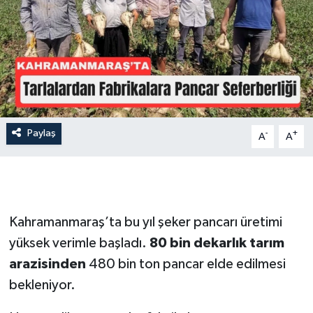
İLÇE HABERLERİ
KÜLTÜR-SANAT
KSÜ
DÜNYA
Paylaş
-
+
A
A
ROPORTAJ
MAGAZİN
Kahramanmaraş’ta bu yıl şeker pancarı üretimi
KADIN-AİLE
yüksek verimle başladı.
80 bin dekarlık tarım
arazisinden
480 bin ton pancar elde edilmesi
YEREL YÖNETİM
bekleniyor.
MEDYA