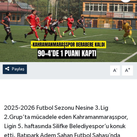
İLÇE HABERLERİ
KÜLTÜR-SANAT
KSÜ
DÜNYA
Paylaş
-
+
A
A
ROPORTAJ
MAGAZİN
KADIN-AİLE
2025-2026 Futbol Sezonu Nesine 3.Lig
2.Grup’ta mücadele eden Kahramanmaraşspor,
YEREL YÖNETİM
Ligin 5. haftasında Silifke Belediyespor’u konuk
etti. Batıpark Adem Şahan Futbol Sahası’nda
MEDYA