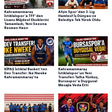
BİLİM TEKNOLOJİ
Kahramanmaraş
Afşin Spor'dan 3. Lig
İstiklalspor'a TFF'den
Hamlesi! İş Dünyası ve
ASAYİŞ
Lisans Müjdesi! Eksiklerini
Belediye Tek Yürek Oldu
Tamamladı, Yeni Sezona
Resmen Hazır
SEÇİM 2015
ÇEVRE
BİLİM VE TEKNOLOJİ
YARIŞMALAR
KİPAŞ İstiklal Basket’ten
Kahramanmaraş
Dev Transfer: Ike Nweke
İstiklalspor'un Yeni
Kahramanmaraş’ta
Transferi Talha Yünkuş,
TANITIM
Bursaspor'a Duygusal
Mesajla Veda Etti
HABERDE İNSAN