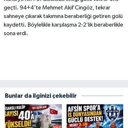
KİTAP
geçti. 94+4’te Mehmet Akif Cingöz, tekrar
sahneye çıkarak takımına beraberliği getiren golü
HEDEF2020
kaydetti. Böylelikle karşılaşma 2-2’lik beraberlikle
OTOMOBİL
sona erdi.
MİZAH
TARİH
Genel
Politika
Bunlar da ilginizi çekebilir
YEREL
BÖLGEDEN