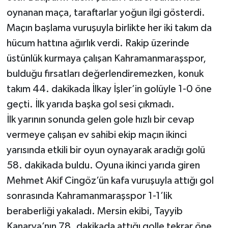
oynanan maça, taraftarlar yoğun ilgi gösterdi.
SEÇİM 2011
Maçın başlama vuruşuyla birlikte her iki takım da
hücum hattına ağırlık verdi. Rakip üzerinde
ÜÇÜNCÜ SAYFA
üstünlük kurmaya çalışan Kahramanmaraşspor,
bulduğu fırsatları değerlendiremezken, konuk
BİLİMNET
takım 44. dakikada İlkay İşler’in golüyle 1-0 öne
Yemek
geçti. İlk yarıda başka gol sesi çıkmadı.
İlk yarının sonunda gelen gole hızlı bir cevap
SİVİL TOPLUM
vermeye çalışan ev sahibi ekip maçın ikinci
yarısında etkili bir oyun oynayarak aradığı golü
SEÇİM 2014
58. dakikada buldu. Oyuna ikinci yarıda giren
KİM KİMDİR
Mehmet Akif Cingöz’ün kafa vuruşuyla attığı gol
sonrasında Kahramanmaraşspor 1-1’lik
ÇEK GÖNDER
beraberliği yakaladı. Mersin ekibi, Tayyib
Kanarya’nın 78. dakikada attığı golle tekrar öne