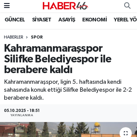
GÜNCEL
SİYASET
ASAYİŞ
EKONOMİ
YEREL Y
GÜNCEL
Nöbetçi Eczaneler
HABERLER
SPOR
SİYASET
Hava Durumu
Kahramanmaraşspor
EKONOMİ
Kahramanmaraş Namaz Vakitleri
Silifke Belediyespor ile
berabere kaldı
SPOR
Trafik Durumu
Kahramanmaraşspor, ligin 5. haftasında kendi
YAŞAM
Süper Lig Puan Durumu ve Fikstür
sahasında konuk ettiği Silifke Belediyespor ile 2-2
berabere kaldı.
TEKNOLOJİ
Tüm Manşetler
05.10.2025 - 18:51
YAYINLANMA
SAĞLIK
Son Dakika Haberleri
EĞİTİM
Haber Arşivi