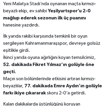
Yeni Malatya Stadı’nda oynanan maçta kırmızı-
beyazlı ekip, ev sahibi
Yeşilyurtspor’u 2-0
SEÇİM 2011
mağlup ederek sezonun ilk üç puanını
ÜÇÜNCÜ SAYFA
hanesine yazdırdı.
BİLİMNET
İlk yarıda rakibi karşısında temkinli bir oyun
sergileyen Kahramanmaraşspor, devreye golsüz
Yemek
eşitlikle girdi.
İkinci yarıda oyuna ağırlığını koyan temsilcimiz,
SİVİL TOPLUM
52. dakikada Fikret Yılmaz’ın golüyle öne
SEÇİM 2014
geçti.
Maçın son bölümlerinde etkisini artıran kırmızı-
KİM KİMDİR
beyazlılar,
77. dakikada Emre Aydın’ın golüyle
farkı ikiye çıkararak
skoru 2-0’a getirdi.
ÇEK GÖNDER
Kalan dakikalarda üstünlüğünü koruyan