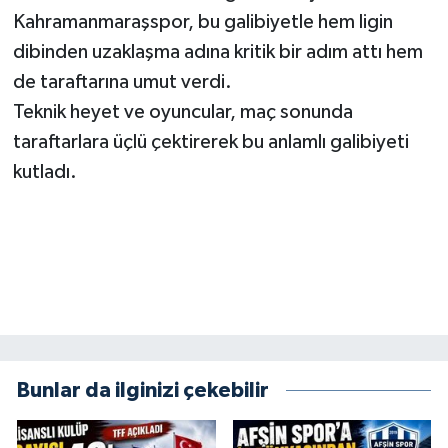
KİTAP
Kahramanmaraşspor, bu galibiyetle hem ligin
dibinden uzaklaşma adına kritik bir adım attı hem
HEDEF2020
de taraftarına umut verdi.
OTOMOBİL
Teknik heyet ve oyuncular, maç sonunda
taraftarlara üçlü çektirerek bu anlamlı galibiyeti
MİZAH
kutladı.
TARİH
Genel
Politika
YEREL
Bunlar da ilginizi çekebilir
BÖLGEDEN