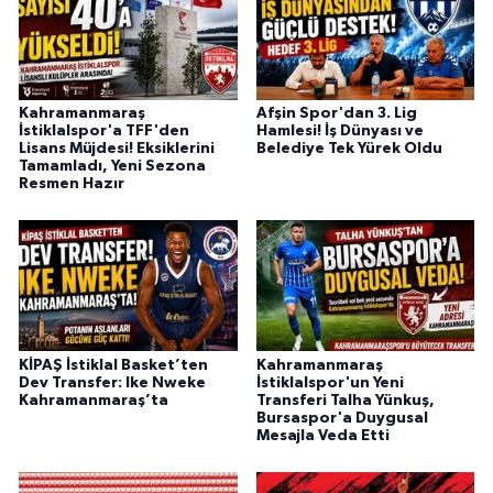
BİLİM TEKNOLOJİ
ASAYİŞ
Kahramanmaraş
Afşin Spor'dan 3. Lig
SEÇİM 2015
İstiklalspor'a TFF'den
Hamlesi! İş Dünyası ve
Lisans Müjdesi! Eksiklerini
Belediye Tek Yürek Oldu
Tamamladı, Yeni Sezona
Resmen Hazır
ÇEVRE
BİLİM VE TEKNOLOJİ
YARIŞMALAR
TANITIM
KİPAŞ İstiklal Basket’ten
Kahramanmaraş
Dev Transfer: Ike Nweke
İstiklalspor'un Yeni
Kahramanmaraş’ta
Transferi Talha Yünkuş,
HABERDE İNSAN
Bursaspor'a Duygusal
Mesajla Veda Etti