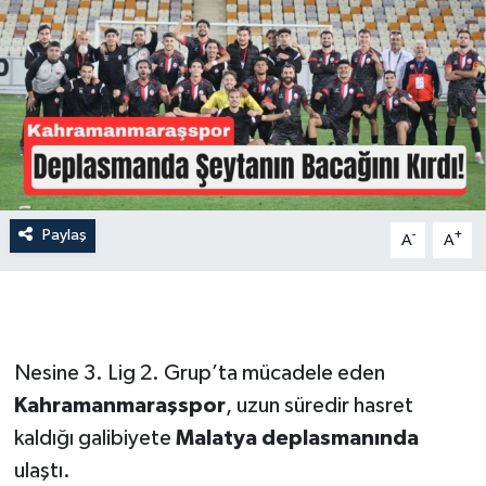
İLÇE HABERLERİ
KÜLTÜR-SANAT
KSÜ
DÜNYA
Paylaş
-
+
A
A
ROPORTAJ
MAGAZİN
KADIN-AİLE
Nesine 3. Lig 2. Grup’ta mücadele eden
Kahramanmaraşspor
, uzun süredir hasret
YEREL YÖNETİM
kaldığı galibiyete
Malatya deplasmanında
ulaştı.
MEDYA