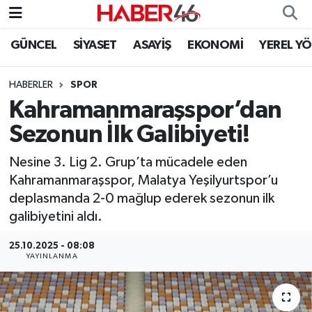
GÜNCEL
SİYASET
ASAYİŞ
EKONOMİ
YEREL Y
GÜNCEL
Nöbetçi Eczaneler
HABERLER
SPOR
SİYASET
Hava Durumu
Kahramanmaraşspor’dan
EKONOMİ
Kahramanmaraş Namaz Vakitleri
Sezonun İlk Galibiyeti!
SPOR
Trafik Durumu
Nesine 3. Lig 2. Grup’ta mücadele eden
Kahramanmaraşspor, Malatya Yeşilyurtspor’u
YAŞAM
Süper Lig Puan Durumu ve Fikstür
deplasmanda 2-0 mağlup ederek sezonun ilk
galibiyetini aldı.
TEKNOLOJİ
Tüm Manşetler
25.10.2025 - 08:08
YAYINLANMA
SAĞLIK
Son Dakika Haberleri
EĞİTİM
Haber Arşivi