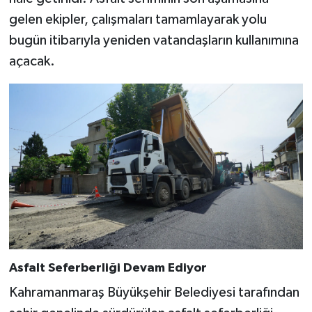
BİLİM TEKNOLOJİ
gelen ekipler, çalışmaları tamamlayarak yolu
bugün itibarıyla yeniden vatandaşların kullanımına
ASAYİŞ
açacak.
SEÇİM 2015
ÇEVRE
BİLİM VE TEKNOLOJİ
YARIŞMALAR
TANITIM
HABERDE İNSAN
Asfalt Seferberliği Devam Ediyor
Kahramanmaraş Büyükşehir Belediyesi tarafından