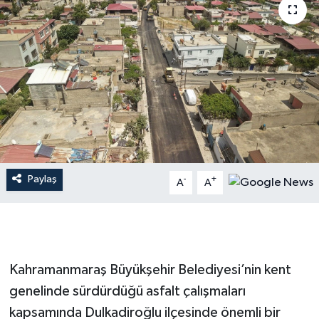
İLÇE HABERLERİ
KÜLTÜR-SANAT
KSÜ
DÜNYA
ROPORTAJ
Paylaş
-
+
A
A
MAGAZİN
KADIN-AİLE
Kahramanmaraş Büyükşehir Belediyesi’nin kent
YEREL YÖNETİM
genelinde sürdürdüğü asfalt çalışmaları
kapsamında Dulkadiroğlu ilçesinde önemli bir
MEDYA