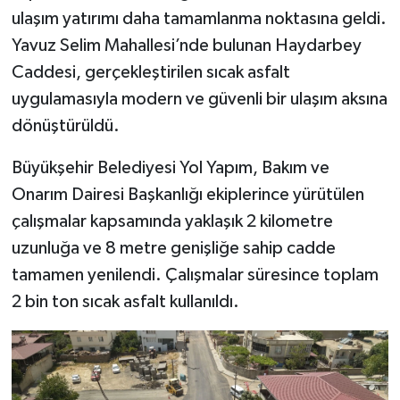
ulaşım yatırımı daha tamamlanma noktasına geldi.
SEÇİM 2011
Yavuz Selim Mahallesi’nde bulunan Haydarbey
Caddesi, gerçekleştirilen sıcak asfalt
ÜÇÜNCÜ SAYFA
uygulamasıyla modern ve güvenli bir ulaşım aksına
dönüştürüldü.
BİLİMNET
Büyükşehir Belediyesi Yol Yapım, Bakım ve
Yemek
Onarım Dairesi Başkanlığı ekiplerince yürütülen
çalışmalar kapsamında yaklaşık 2 kilometre
SİVİL TOPLUM
uzunluğa ve 8 metre genişliğe sahip cadde
SEÇİM 2014
tamamen yenilendi. Çalışmalar süresince toplam
2 bin ton sıcak asfalt kullanıldı.
KİM KİMDİR
ÇEK GÖNDER