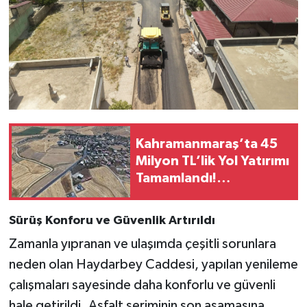
KİTAP
HEDEF2020
OTOMOBİL
MİZAH
Kahramanmaraş’ta 45
TARİH
Milyon TL’lik Yol Yatırımı
Tamamlandı!
Genel
Maksutuşağı Grup Yolu
Yenilendi
Politika
Sürüş Konforu ve Güvenlik Artırıldı
Zamanla yıpranan ve ulaşımda çeşitli sorunlara
YEREL
neden olan Haydarbey Caddesi, yapılan yenileme
BÖLGEDEN
çalışmaları sayesinde daha konforlu ve güvenli
hale getirildi. Asfalt seriminin son aşamasına