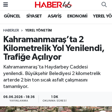
GÜNCEL
SİYASET
ASAYİŞ
EKONOMİ
YEREL Y
GÜNCEL
Nöbetçi Eczaneler
HABERLER
YEREL YÖNETİM
SİYASET
Hava Durumu
Kahramanmaraş’ta 2
EKONOMİ
Kahramanmaraş Namaz Vakitleri
Kilometrelik Yol Yenilendi,
Trafiğe Açılıyor
SPOR
Trafik Durumu
Kahramanmaraş'ta Haydarbey Caddesi
YAŞAM
Süper Lig Puan Durumu ve Fikstür
yenilendi. Büyükşehir Belediyesi 2 kilometrelik
arterde 2 bin ton sıcak asfalt çalışmasını
TEKNOLOJİ
Tüm Manşetler
tamamlıyor.
SAĞLIK
Son Dakika Haberleri
06.06.2026 - 18:36
1 DK
YAYINLANMA
OKUNMA SÜRESI
EĞİTİM
Haber Arşivi