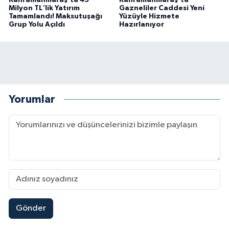
Milyon TL'lik Yatırım
Gazneliler Caddesi Yeni
Tamamlandı! Maksutuşağı
Yüzüyle Hizmete
Grup Yolu Açıldı
Hazırlanıyor
Yorumlar
Gönder
Kahramanmaraş'ta Uluslararası Bisiklet Heyecan
22:09 |
Kahramanmaraş'ta Pusula Maraş Eğitim Merkezi
20:14 |