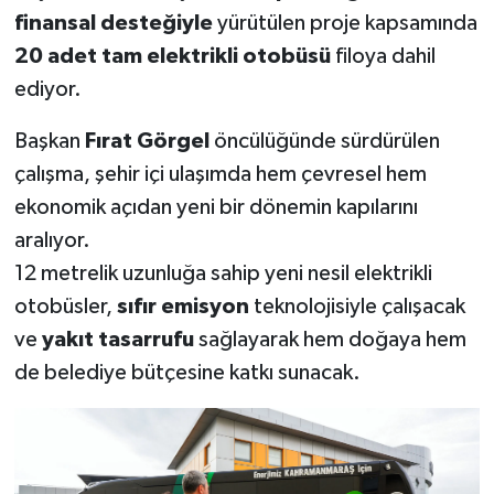
finansal desteğiyle
yürütülen proje kapsamında
SEÇİM 2011
20 adet tam elektrikli otobüsü
filoya dahil
ediyor.
ÜÇÜNCÜ SAYFA
Başkan
Fırat Görgel
öncülüğünde sürdürülen
BİLİMNET
çalışma, şehir içi ulaşımda hem çevresel hem
ekonomik açıdan yeni bir dönemin kapılarını
Yemek
aralıyor.
12 metrelik uzunluğa sahip yeni nesil elektrikli
SİVİL TOPLUM
otobüsler,
sıfır emisyon
teknolojisiyle çalışacak
SEÇİM 2014
ve
yakıt tasarrufu
sağlayarak hem doğaya hem
de belediye bütçesine katkı sunacak.
KİM KİMDİR
ÇEK GÖNDER