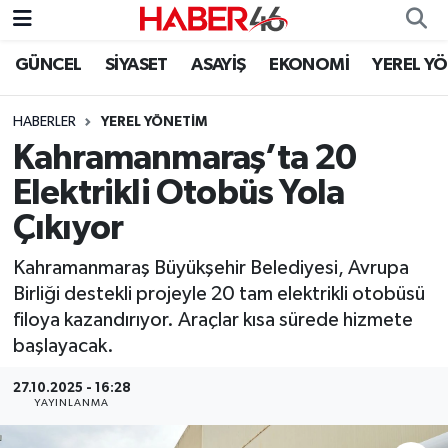
GÜNCEL
SİYASET
ASAYİŞ
EKONOMİ
YEREL Y
GÜNCEL
Nöbetçi Eczaneler
HABERLER
YEREL YÖNETİM
SİYASET
Hava Durumu
Kahramanmaraş’ta 20
EKONOMİ
Kahramanmaraş Namaz Vakitleri
Elektrikli Otobüs Yola
Çıkıyor
SPOR
Trafik Durumu
Kahramanmaraş Büyükşehir Belediyesi, Avrupa
YAŞAM
Süper Lig Puan Durumu ve Fikstür
Birliği destekli projeyle 20 tam elektrikli otobüsü
filoya kazandırıyor. Araçlar kısa sürede hizmete
TEKNOLOJİ
Tüm Manşetler
başlayacak.
SAĞLIK
Son Dakika Haberleri
27.10.2025 - 16:28
YAYINLANMA
EĞİTİM
Haber Arşivi