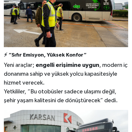
KİTAP
HEDEF2020
OTOMOBİL
MİZAH
⚡
“Sıfır Emisyon, Yüksek Konfor”
TARİH
Yeni araçlar;
engelli erişimine uygun
, modern iç
donanıma sahip ve yüksek yolcu kapasitesiyle
Genel
hizmet verecek.
Yetkililer, “Bu otobüsler sadece ulaşımı değil,
Politika
şehir yaşam kalitesini de dönüştürecek” dedi.
YEREL
BÖLGEDEN