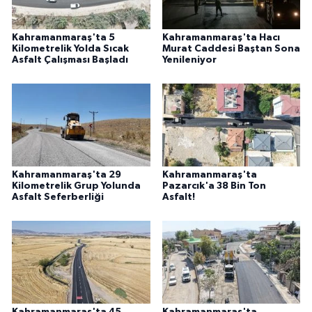
Kahramanmaraş'ta 5
Kahramanmaraş'ta Hacı
Kilometrelik Yolda Sıcak
Murat Caddesi Baştan Sona
Asfalt Çalışması Başladı
Yenileniyor
Kahramanmaraş'ta 29
Kahramanmaraş'ta
Kilometrelik Grup Yolunda
Pazarcık'a 38 Bin Ton
Asfalt Seferberliği
Asfalt!
Kahramanmaraş'ta 45
Kahramanmaraş'ta