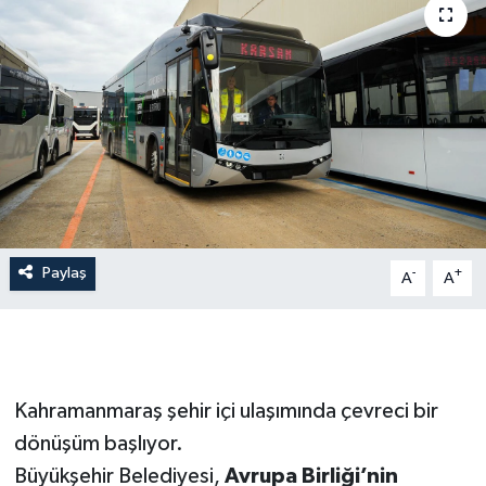
İLÇE HABERLERİ
KÜLTÜR-SANAT
KSÜ
DÜNYA
ROPORTAJ
Paylaş
-
+
A
A
MAGAZİN
KADIN-AİLE
Kahramanmaraş şehir içi ulaşımında çevreci bir
YEREL YÖNETİM
dönüşüm başlıyor.
Büyükşehir Belediyesi,
Avrupa Birliği’nin
MEDYA