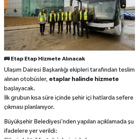
BİLİM TEKNOLOJİ
ASAYİŞ
SEÇİM 2015
ÇEVRE
🚌
Etap Etap Hizmete Alınacak
BİLİM VE TEKNOLOJİ
Ulaşım Dairesi Başkanlığı ekipleri tarafından teslim
alınan otobüsler,
etaplar halinde hizmete
YARIŞMALAR
başlayacak.
İlk grubun kısa süre içinde şehir içi hatlarda sefere
TANITIM
çıkması planlanıyor.
HABERDE İNSAN
Büyükşehir Belediyesi’nden yapılan açıklamada şu
ifadelere yer verildi: