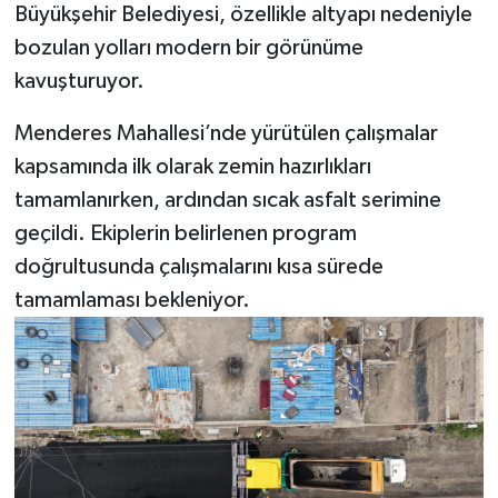
Büyükşehir Belediyesi, özellikle altyapı nedeniyle
BİLİM TEKNOLOJİ
bozulan yolları modern bir görünüme
ASAYİŞ
kavuşturuyor.
Menderes Mahallesi’nde yürütülen çalışmalar
SEÇİM 2015
kapsamında ilk olarak zemin hazırlıkları
ÇEVRE
tamamlanırken, ardından sıcak asfalt serimine
geçildi. Ekiplerin belirlenen program
BİLİM VE TEKNOLOJİ
doğrultusunda çalışmalarını kısa sürede
tamamlaması bekleniyor.
YARIŞMALAR
TANITIM
HABERDE İNSAN