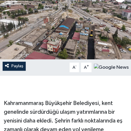
İLÇE HABERLERİ
KÜLTÜR-SANAT
KSÜ
DÜNYA
Paylaş
-
+
A
A
ROPORTAJ
MAGAZİN
KADIN-AİLE
Kahramanmaraş Büyükşehir Belediyesi, kent
genelinde sürdürdüğü ulaşım yatırımlarına bir
YEREL YÖNETİM
yenisini daha ekledi. Şehrin farklı noktalarında eş
zamanlı olarak devam eden yol yenileme
MEDYA