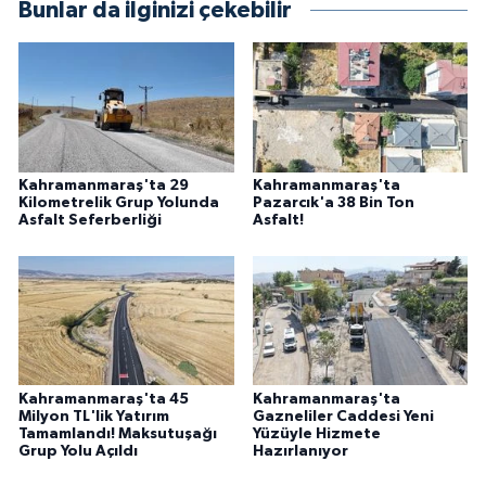
Bunlar da ilginizi çekebilir
Kahramanmaraş'ta 29
Kahramanmaraş'ta
Kilometrelik Grup Yolunda
Pazarcık'a 38 Bin Ton
Asfalt Seferberliği
Asfalt!
Kahramanmaraş'ta 45
Kahramanmaraş'ta
Milyon TL'lik Yatırım
Gazneliler Caddesi Yeni
Tamamlandı! Maksutuşağı
Yüzüyle Hizmete
Grup Yolu Açıldı
Hazırlanıyor