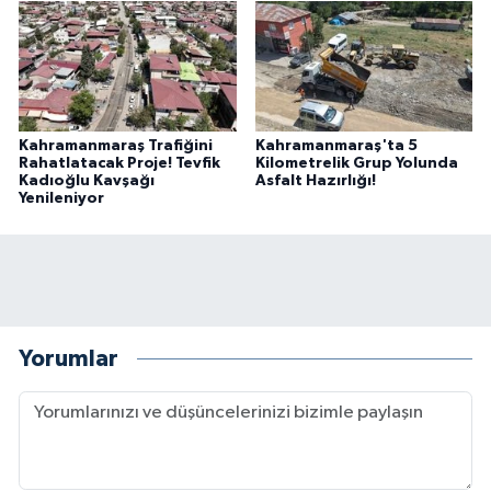
Kahramanmaraş Trafiğini
Kahramanmaraş'ta 5
Rahatlatacak Proje! Tevfik
Kilometrelik Grup Yolunda
Kadıoğlu Kavşağı
Asfalt Hazırlığı!
Yenileniyor
Yorumlar