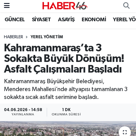
GÜNCEL
SİYASET
ASAYİŞ
EKONOMİ
YEREL Y
GÜNCEL
Nöbetçi Eczaneler
HABERLER
YEREL YÖNETİM
SİYASET
Hava Durumu
Kahramanmaraş’ta 3
EKONOMİ
Kahramanmaraş Namaz Vakitleri
Sokakta Büyük Dönüşüm!
Asfalt Çalışmaları Başladı
SPOR
Trafik Durumu
Kahramanmaraş Büyükşehir Belediyesi,
YAŞAM
Süper Lig Puan Durumu ve Fikstür
Menderes Mahallesi’nde altyapısı tamamlanan 3
sokakta sıcak asfalt serimine başladı.
TEKNOLOJİ
Tüm Manşetler
04.06.2026 - 14:58
1 DK
YAYINLANMA
OKUNMA SÜRESI
SAĞLIK
Son Dakika Haberleri
EĞİTİM
Haber Arşivi