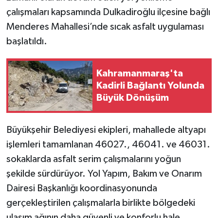
çalışmaları kapsamında Dulkadiroğlu ilçesine bağlı
SEÇİM 2011
Menderes Mahallesi’nde sıcak asfalt uygulaması
başlatıldı.
ÜÇÜNCÜ SAYFA
BİLİMNET
Kahramanmaraş'ta
Kadirli Bağlantı Yolunda
Büyük Dönüşüm
Yemek
SİVİL TOPLUM
Büyükşehir Belediyesi ekipleri, mahallede altyapı
işlemleri tamamlanan 46027., 46041. ve 46031.
SEÇİM 2014
sokaklarda asfalt serim çalışmalarını yoğun
KİM KİMDİR
şekilde sürdürüyor. Yol Yapım, Bakım ve Onarım
Dairesi Başkanlığı koordinasyonunda
ÇEK GÖNDER
gerçekleştirilen çalışmalarla birlikte bölgedeki
ulaşım ağının daha güvenli ve konforlu hale