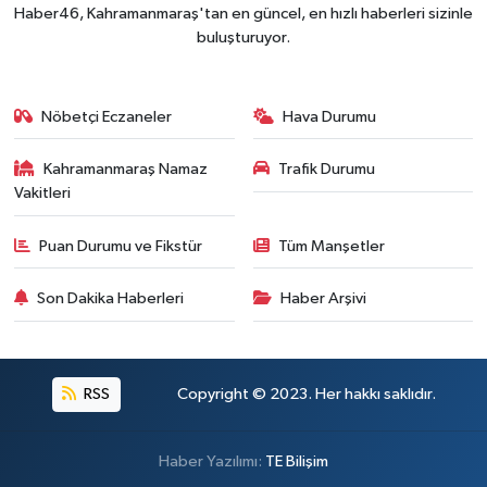
Haber46, Kahramanmaraş'tan en güncel, en hızlı haberleri sizinle
Kahramanmaraş'ın Tarihi Mirası İçin Ankara'da Kr
22:09 |
buluşturuyor.
Kahramanmaraş'ta Gazneliler Caddesi Yeni Yüzü
21:56 |
Kahramanmaraş'ta Acı Son! Kayıp Yaşlı Adam Be
21:05 |
Nöbetçi Eczaneler
Hava Durumu
Kahramanmaraş Namaz
Trafik Durumu
Vakitleri
Puan Durumu ve Fikstür
Tüm Manşetler
Son Dakika Haberleri
Haber Arşivi
RSS
Copyright © 2023. Her hakkı saklıdır.
Haber Yazılımı:
TE Bilişim