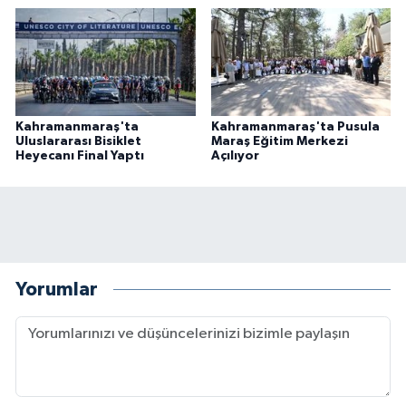
BİLİM TEKNOLOJİ
ASAYİŞ
SEÇİM 2015
Kahramanmaraş'ta
Kahramanmaraş'ta Pusula
Uluslararası Bisiklet
Maraş Eğitim Merkezi
ÇEVRE
Heyecanı Final Yaptı
Açılıyor
BİLİM VE TEKNOLOJİ
YARIŞMALAR
Yorumlar
TANITIM
HABERDE İNSAN