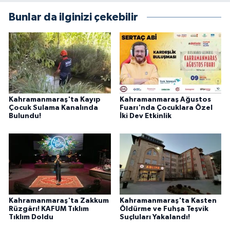
KİTAP
Bunlar da ilginizi çekebilir
HEDEF2020
OTOMOBİL
MİZAH
Kahramanmaraş'ta Kayıp
Kahramanmaraş Ağustos
TARİH
Çocuk Sulama Kanalında
Fuarı'nda Çocuklara Özel
Bulundu!
İki Dev Etkinlik
Genel
Politika
YEREL
Kahramanmaraş'ta Zakkum
Kahramanmaraş'ta Kasten
Rüzgârı! KAFUM Tıklım
Öldürme ve Fuhşa Teşvik
BÖLGEDEN
Tıklım Doldu
Suçluları Yakalandı!