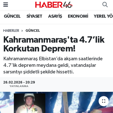
GÜNCEL
SİYASET
ASAYİŞ
EKONOMİ
YEREL Y
GÜNCEL
Nöbetçi Eczaneler
HABERLER
GÜNCEL
SİYASET
Hava Durumu
Kahramanmaraş'ta 4.7’lik
EKONOMİ
Kahramanmaraş Namaz Vakitleri
Korkutan Deprem!
SPOR
Trafik Durumu
Kahramanmaraş Elbistan’da akşam saatlerinde
4.7’lik deprem meydana geldi, vatandaşlar
YAŞAM
Süper Lig Puan Durumu ve Fikstür
sarsıntıyı şiddetli şekilde hissetti.
26.02.2026 - 20:29
TEKNOLOJİ
Tüm Manşetler
YAYINLANMA
SAĞLIK
Son Dakika Haberleri
EĞİTİM
Haber Arşivi