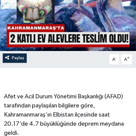
İLÇE HABERLERİ
KÜLTÜR-SANAT
KSÜ
DÜNYA
Paylaş
-
+
A
A
ROPORTAJ
MAGAZİN
Afet ve Acil Durum Yönetimi Başkanlığı (AFAD)
KADIN-AİLE
tarafından paylaşılan bilgilere göre,
Kahramanmaraş’ın Elbistan ilçesinde saat
YEREL YÖNETİM
20.17’de 4.7 büyüklüğünde deprem meydana
geldi.
MEDYA