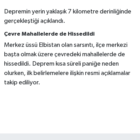
Depremin yerin yaklaşık 7 kilometre derinliğinde
SEÇİM 2011
gerçekleştiği açıklandı.
ÜÇÜNCÜ SAYFA
Çevre Mahallelerde de Hissedildi
Merkez üssü Elbistan olan sarsıntı, ilçe merkezi
BİLİMNET
başta olmak üzere çevredeki mahallelerde de
Yemek
hissedildi. Deprem kısa süreli paniğe neden
olurken, ilk belirlemelere ilişkin resmi açıklamalar
SİVİL TOPLUM
takip ediliyor.
SEÇİM 2014
KİM KİMDİR
ÇEK GÖNDER