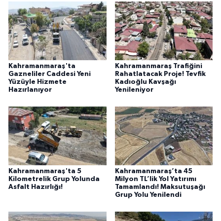
Kahramanmaraş'ta
Kahramanmaraş Trafiğini
Gazneliler Caddesi Yeni
Rahatlatacak Proje! Tevfik
Yüzüyle Hizmete
Kadıoğlu Kavşağı
Hazırlanıyor
Yenileniyor
Kahramanmaraş'ta 5
Kahramanmaraş’ta 45
Kilometrelik Grup Yolunda
Milyon TL’lik Yol Yatırımı
Asfalt Hazırlığı!
Tamamlandı! Maksutuşağı
Grup Yolu Yenilendi