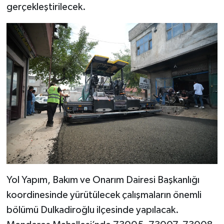
KİTAP
gerçekleştirilecek.
HEDEF2020
OTOMOBİL
MİZAH
TARİH
Genel
Politika
Yol Yapım, Bakım ve Onarım Dairesi Başkanlığı
YEREL
koordinesinde yürütülecek çalışmaların önemli
BÖLGEDEN
bölümü Dulkadiroğlu ilçesinde yapılacak.