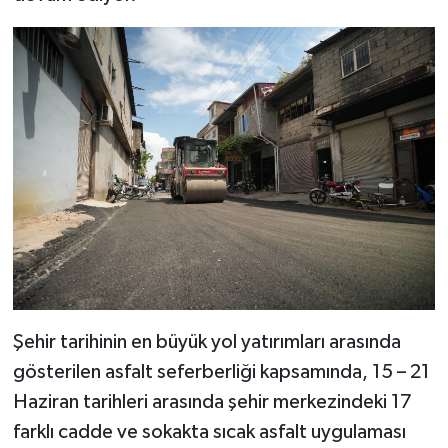
SEÇİM 2011
ÜÇÜNCÜ SAYFA
BİLİMNET
Yemek
SİVİL TOPLUM
SEÇİM 2014
Şehir tarihinin en büyük yol yatırımları arasında
KİM KİMDİR
gösterilen asfalt seferberliği kapsamında, 15 – 21
Haziran tarihleri arasında şehir merkezindeki 17
ÇEK GÖNDER
farklı cadde ve sokakta sıcak asfalt uygulaması