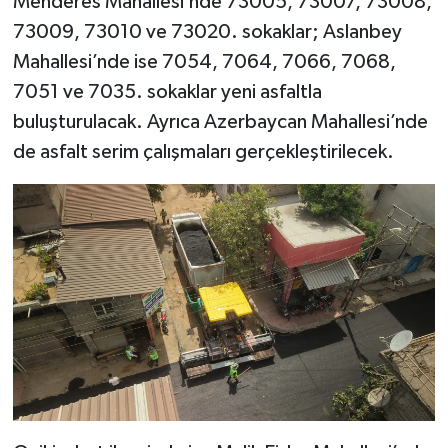
Menderes Mahallesi’nde 73005, 73007, 73008,
BİLİM TEKNOLOJİ
73009, 73010 ve 73020. sokaklar; Aslanbey
Mahallesi’nde ise 7054, 7064, 7066, 7068,
ASAYİŞ
7051 ve 7035. sokaklar yeni asfaltla
SEÇİM 2015
buluşturulacak. Ayrıca Azerbaycan Mahallesi’nde
de asfalt serim çalışmaları gerçekleştirilecek.
ÇEVRE
BİLİM VE TEKNOLOJİ
YARIŞMALAR
TANITIM
HABERDE İNSAN