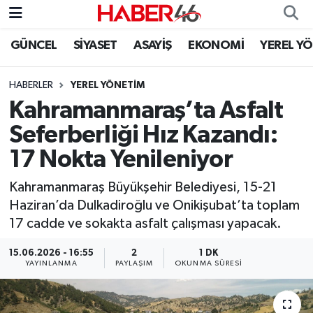
GÜNCEL
SİYASET
ASAYİŞ
EKONOMİ
YEREL Y
GÜNCEL
Nöbetçi Eczaneler
HABERLER
YEREL YÖNETİM
SİYASET
Hava Durumu
Kahramanmaraş’ta Asfalt
EKONOMİ
Kahramanmaraş Namaz Vakitleri
Seferberliği Hız Kazandı:
17 Nokta Yenileniyor
SPOR
Trafik Durumu
Kahramanmaraş Büyükşehir Belediyesi, 15-21
YAŞAM
Süper Lig Puan Durumu ve Fikstür
Haziran’da Dulkadiroğlu ve Onikişubat’ta toplam
17 cadde ve sokakta asfalt çalışması yapacak.
TEKNOLOJİ
Tüm Manşetler
15.06.2026 - 16:55
2
1 DK
YAYINLANMA
PAYLAŞIM
OKUNMA SÜRESI
SAĞLIK
Son Dakika Haberleri
EĞİTİM
Haber Arşivi