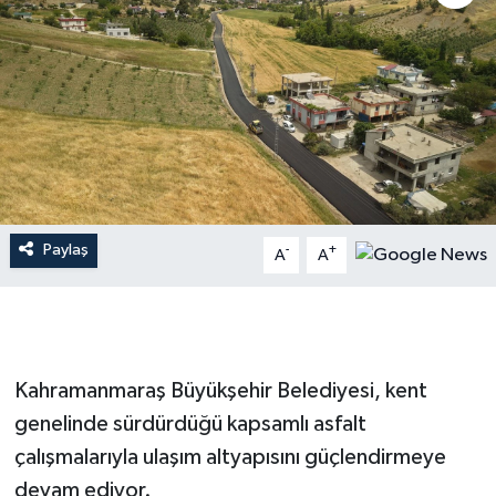
İLÇE HABERLERİ
KÜLTÜR-SANAT
KSÜ
DÜNYA
Paylaş
-
+
A
A
ROPORTAJ
MAGAZİN
KADIN-AİLE
Kahramanmaraş Büyükşehir Belediyesi, kent
genelinde sürdürdüğü kapsamlı asfalt
YEREL YÖNETİM
çalışmalarıyla ulaşım altyapısını güçlendirmeye
devam ediyor.
MEDYA