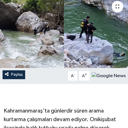
İLÇE HABERLERİ
KÜLTÜR-SANAT
KSÜ
DÜNYA
ROPORTAJ
Paylaş
-
+
A
A
MAGAZİN
KADIN-AİLE
Kahramanmaraş'ta günlerdir süren arama
YEREL YÖNETİM
kurtarma çalışmaları devam ediyor. Onikişubat
MEDYA