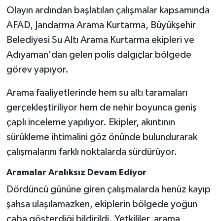
KİTAP
Olayın ardından başlatılan çalışmalar kapsamında
AFAD, Jandarma Arama Kurtarma, Büyükşehir
HEDEF2020
Belediyesi Su Altı Arama Kurtarma ekipleri ve
OTOMOBİL
Adıyaman'dan gelen polis dalgıçlar bölgede
görev yapıyor.
MİZAH
Arama faaliyetlerinde hem su altı taramaları
TARİH
gerçekleştiriliyor hem de nehir boyunca geniş
çaplı inceleme yapılıyor. Ekipler, akıntının
Genel
sürükleme ihtimalini göz önünde bulundurarak
çalışmalarını farklı noktalarda sürdürüyor.
Politika
Aramalar Aralıksız Devam Ediyor
YEREL
Dördüncü gününe giren çalışmalarda henüz kayıp
şahsa ulaşılamazken, ekiplerin bölgede yoğun
BÖLGEDEN
çaba gösterdiği bildirildi. Yetkililer, arama