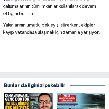
BİLİM TEKNOLOJİ
çalışmalarının tüm imkanlar kullanılarak devam
ettiğini belirtti.
ASAYİŞ
Yakınlarının umutlu bekleyişi sürerken, ekipler
SEÇİM 2015
kayıp vatandaşa ulaşmak için zamanla yarışıyor.
ÇEVRE
BİLİM VE TEKNOLOJİ
YARIŞMALAR
TANITIM
Bunlar da ilginizi çekebilir
HABERDE İNSAN