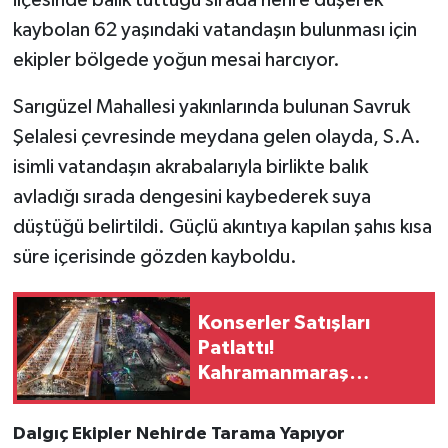
ilçesinde balık tuttuğu sırada nehre düşerek
kaybolan 62 yaşındaki vatandaşın bulunması için
SEÇİM 2011
ekipler bölgede yoğun mesai harcıyor.
ÜÇÜNCÜ SAYFA
Sarıgüzel Mahallesi yakınlarında bulunan Savruk
Şelalesi çevresinde meydana gelen olayda, S.A.
BİLİMNET
isimli vatandaşın akrabalarıyla birlikte balık
avladığı sırada dengesini kaybederek suya
Yemek
düştüğü belirtildi. Güçlü akıntıya kapılan şahıs kısa
SİVİL TOPLUM
süre içerisinde gözden kayboldu.
SEÇİM 2014
Konserler Satışları
Patlattı!
KİM KİMDİR
Kahramanmaraş
Ağustos Fuarı Esnafı
ÇEK GÖNDER
Memnun Etti
Dalgıç Ekipler Nehirde Tarama Yapıyor