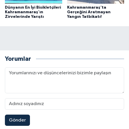
Dünyanın En İyi Bisikletçileri
Kahramanmaraş'ta
Kahramanmaraş'ın
Gerçeğini Aratmayan
Zirvelerinde Yarıştı
Yangın Tatbikatı!
Yorumlar
Gönder
Mersin'de Tatil Kabusu! Kahramanmaraşlı Genç 
19:49 |
Kahramanmaraş'ta Eksik Belgesi Olan Tekneler
19:48 |