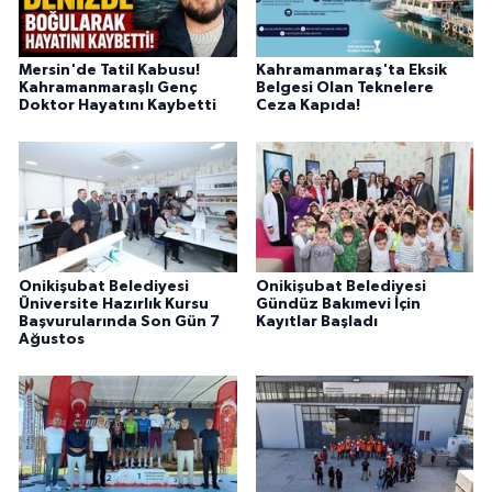
Mersin'de Tatil Kabusu!
Kahramanmaraş'ta Eksik
Kahramanmaraşlı Genç
Belgesi Olan Teknelere
Doktor Hayatını Kaybetti
Ceza Kapıda!
Onikişubat Belediyesi
Onikişubat Belediyesi
Üniversite Hazırlık Kursu
Gündüz Bakımevi İçin
Başvurularında Son Gün 7
Kayıtlar Başladı
Ağustos