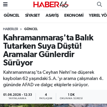
GÜNCEL
SİYASET
ASAYİŞ
EKONOMİ
YEREL Y
GÜNCEL
Nöbetçi Eczaneler
HABERLER
GÜNCEL
SİYASET
Hava Durumu
Kahramanmaraş'ta Balık
EKONOMİ
Kahramanmaraş Namaz Vakitleri
Tutarken Suya Düştü!
Aramalar Günlerdir
SPOR
Trafik Durumu
Sürüyor
YAŞAM
Süper Lig Puan Durumu ve Fikstür
Kahramanmaraş'ta Ceyhan Nehri'ne düşerek
kaybolan 62 yaşındaki S.A.'yı arama çalışmaları 4.
TEKNOLOJİ
Tüm Manşetler
gününde AFAD ve dalgıç ekiplerle sürüyor.
SAĞLIK
Son Dakika Haberleri
01.06.2026 - 12:33
4
1 DK
YAYINLANMA
PAYLAŞIM
OKUNMA SÜRESI
EĞİTİM
Haber Arşivi