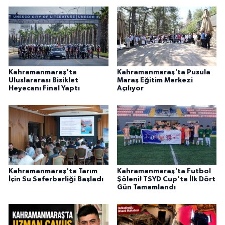
BİLİM TEKNOLOJİ
ASAYİŞ
SEÇİM 2015
Kahramanmaraş'ta
Kahramanmaraş'ta Pusula
Uluslararası Bisiklet
Maraş Eğitim Merkezi
ÇEVRE
Heyecanı Final Yaptı
Açılıyor
BİLİM VE TEKNOLOJİ
YARIŞMALAR
TANITIM
Kahramanmaraş'ta Tarım
Kahramanmaraş'ta Futbol
İçin Su Seferberliği Başladı
Şöleni! TSYD Cup'ta İlk Dört
Gün Tamamlandı
HABERDE İNSAN