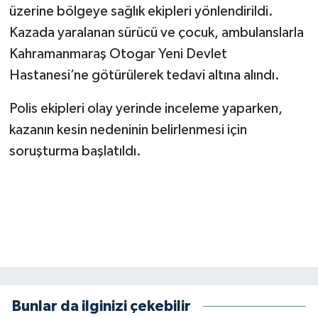
KİTAP
üzerine bölgeye sağlık ekipleri yönlendirildi.
Kazada yaralanan sürücü ve çocuk, ambulanslarla
HEDEF2020
Kahramanmaraş Otogar Yeni Devlet
Hastanesi’ne götürülerek tedavi altına alındı.
OTOMOBİL
Polis ekipleri olay yerinde inceleme yaparken,
MİZAH
kazanın kesin nedeninin belirlenmesi için
TARİH
soruşturma başlatıldı.
Genel
Politika
YEREL
BÖLGEDEN
Bunlar da ilginizi çekebilir