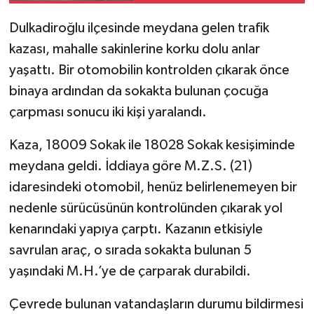
Dulkadiroğlu ilçesinde meydana gelen trafik
SEÇİM 2011
kazası, mahalle sakinlerine korku dolu anlar
ÜÇÜNCÜ SAYFA
yaşattı. Bir otomobilin kontrolden çıkarak önce
binaya ardından da sokakta bulunan çocuğa
BİLİMNET
çarpması sonucu iki kişi yaralandı.
Yemek
Kaza, 18009 Sokak ile 18028 Sokak kesişiminde
meydana geldi. İddiaya göre M.Z.S. (21)
SİVİL TOPLUM
idaresindeki otomobil, henüz belirlenemeyen bir
nedenle sürücüsünün kontrolünden çıkarak yol
SEÇİM 2014
kenarındaki yapıya çarptı. Kazanın etkisiyle
KİM KİMDİR
savrulan araç, o sırada sokakta bulunan 5
yaşındaki M.H.’ye de çarparak durabildi.
ÇEK GÖNDER
Çevrede bulunan vatandaşların durumu bildirmesi