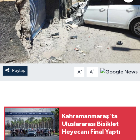
İLÇE HABERLERİ
KÜLTÜR-SANAT
KSÜ
DÜNYA
Paylaş
-
+
A
A
ROPORTAJ
MAGAZİN
KADIN-AİLE
Kahramanmaraş'ta
YEREL YÖNETİM
Uluslararası Bisiklet
Heyecanı Final Yaptı
MEDYA