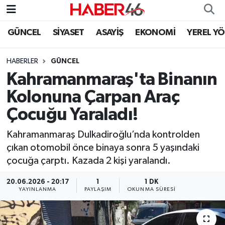
GÜNCEL
SİYASET
ASAYİŞ
EKONOMİ
YEREL Y
GÜNCEL
Nöbetçi Eczaneler
HABERLER
GÜNCEL
SİYASET
Hava Durumu
Kahramanmaraş'ta Binanın
EKONOMİ
Kahramanmaraş Namaz Vakitleri
Kolonuna Çarpan Araç
Çocuğu Yaraladı!
SPOR
Trafik Durumu
Kahramanmaraş Dulkadiroğlu’nda kontrolden
YAŞAM
Süper Lig Puan Durumu ve Fikstür
çıkan otomobil önce binaya sonra 5 yaşındaki
çocuğa çarptı. Kazada 2 kişi yaralandı.
TEKNOLOJİ
Tüm Manşetler
20.06.2026 - 20:17
1
1 DK
YAYINLANMA
PAYLAŞIM
OKUNMA SÜRESI
SAĞLIK
Son Dakika Haberleri
EĞİTİM
Haber Arşivi