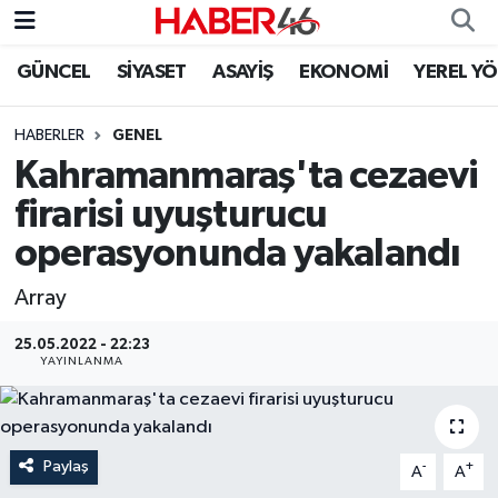
GÜNCEL
SİYASET
ASAYİŞ
EKONOMİ
YEREL Y
GÜNCEL
Nöbetçi Eczaneler
HABERLER
GENEL
SİYASET
Hava Durumu
Kahramanmaraş'ta cezaevi
EKONOMİ
Kahramanmaraş Namaz Vakitleri
firarisi uyuşturucu
operasyonunda yakalandı
SPOR
Trafik Durumu
Array
YAŞAM
Süper Lig Puan Durumu ve Fikstür
25.05.2022 - 22:23
YAYINLANMA
TEKNOLOJİ
Tüm Manşetler
SAĞLIK
Son Dakika Haberleri
Paylaş
-
+
A
A
EĞİTİM
Haber Arşivi