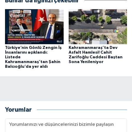
Bunlar da ilginizi çekebilir
KİTAP
HEDEF2020
OTOMOBİL
MİZAH
Türkiye’nin Gönlü Zengin İş
Kahramanmaraş’ta Dev
İnsanlarını açıklandı:
Asfalt Hamlesi! Cahit
Listede
Zarifoğlu Caddesi Baştan
TARİH
Kahramanmaraş’tan Şahin
Sona Yenileniyor
Balcıoğlu’da yer aldı
Genel
Politika
YEREL
Yorumlar
BÖLGEDEN