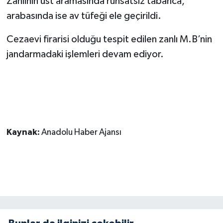
Zanlının üst aramasında ruhsatsız tabanca,
arabasında ise av tüfeği ele geçirildi.
SEÇİM 2011
Cezaevi firarisi olduğu tespit edilen zanlı M.B’nin
ÜÇÜNCÜ SAYFA
jandarmadaki işlemleri devam ediyor.
BİLİMNET
Yemek
SİVİL TOPLUM
Kaynak:
Anadolu Haber Ajansı
SEÇİM 2014
KİM KİMDİR
ÇEK GÖNDER