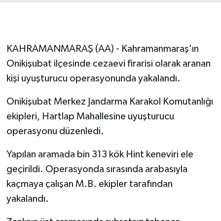
İLÇE HABERLERİ
KÜLTÜR-SANAT
KAHRAMANMARAŞ (AA) - Kahramanmaraş'ın
Onikişubat ilçesinde cezaevi firarisi olarak aranan
KSÜ
kişi uyuşturucu operasyonunda yakalandı.
DÜNYA
Onikişubat Merkez Jandarma Karakol Komutanlığı
ekipleri, Hartlap Mahallesine uyuşturucu
ROPORTAJ
operasyonu düzenledi.
MAGAZİN
Yapılan aramada bin 313 kök Hint keneviri ele
KADIN-AİLE
geçirildi. Operasyonda sırasında arabasıyla
kaçmaya çalışan M.B. ekipler tarafından
YEREL YÖNETİM
yakalandı.
MEDYA