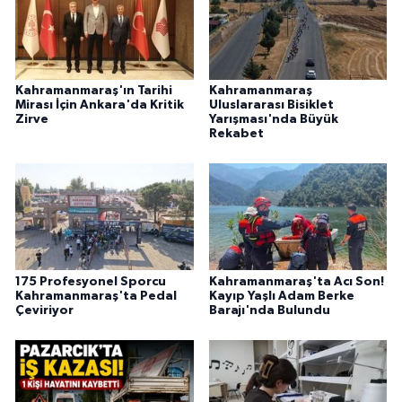
BİLİM TEKNOLOJİ
ASAYİŞ
Kahramanmaraş'ın Tarihi
Kahramanmaraş
Mirası İçin Ankara'da Kritik
Uluslararası Bisiklet
SEÇİM 2015
Zirve
Yarışması'nda Büyük
Rekabet
ÇEVRE
BİLİM VE TEKNOLOJİ
YARIŞMALAR
175 Profesyonel Sporcu
Kahramanmaraş'ta Acı Son!
TANITIM
Kahramanmaraş'ta Pedal
Kayıp Yaşlı Adam Berke
Çeviriyor
Barajı'nda Bulundu
HABERDE İNSAN