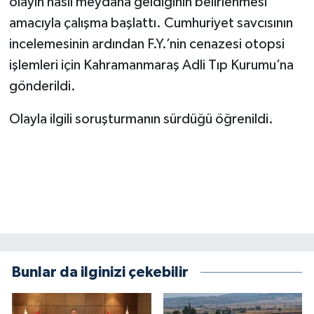
olayın nasıl meydana geldiğinin belirlenmesi
KİTAP
amacıyla çalışma başlattı. Cumhuriyet savcısının
HEDEF2020
incelemesinin ardından F.Y.’nin cenazesi otopsi
işlemleri için Kahramanmaraş Adli Tıp Kurumu’na
OTOMOBİL
gönderildi.
MİZAH
Olayla ilgili soruşturmanın sürdüğü öğrenildi.
TARİH
Genel
Politika
YEREL
Bunlar da ilginizi çekebilir
BÖLGEDEN