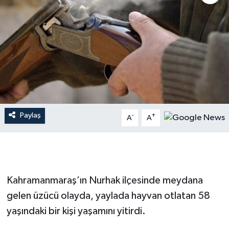
İLÇE HABERLERİ
KÜLTÜR-SANAT
KSÜ
DÜNYA
Paylaş
-
+
A
A
ROPORTAJ
MAGAZİN
KADIN-AİLE
Kahramanmaraş’ın Nurhak ilçesinde meydana
gelen üzücü olayda, yaylada hayvan otlatan 58
YEREL YÖNETİM
yaşındaki bir kişi yaşamını yitirdi.
MEDYA