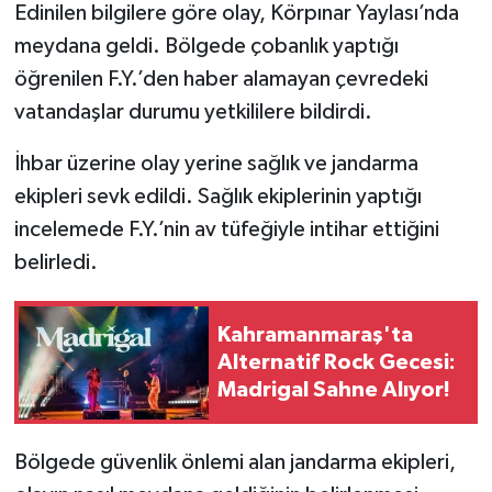
Edinilen bilgilere göre olay, Körpınar Yaylası’nda
meydana geldi. Bölgede çobanlık yaptığı
SEÇİM 2011
öğrenilen F.Y.’den haber alamayan çevredeki
ÜÇÜNCÜ SAYFA
vatandaşlar durumu yetkililere bildirdi.
İhbar üzerine olay yerine sağlık ve jandarma
BİLİMNET
ekipleri sevk edildi. Sağlık ekiplerinin yaptığı
Yemek
incelemede F.Y.’nin av tüfeğiyle intihar ettiğini
belirledi.
SİVİL TOPLUM
SEÇİM 2014
Kahramanmaraş'ta
Alternatif Rock Gecesi:
KİM KİMDİR
Madrigal Sahne Alıyor!
ÇEK GÖNDER
Bölgede güvenlik önlemi alan jandarma ekipleri,