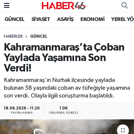
GÜNCEL
SİYASET
ASAYİŞ
EKONOMİ
YEREL Y
GÜNCEL
Nöbetçi Eczaneler
HABERLER
GÜNCEL
SİYASET
Hava Durumu
Kahramanmaraş’ta Çoban
EKONOMİ
Kahramanmaraş Namaz Vakitleri
Yaylada Yaşamına Son
Verdi!
SPOR
Trafik Durumu
Kahramanmaraş’ın Nurhak ilçesinde yaylada
YAŞAM
Süper Lig Puan Durumu ve Fikstür
bulunan 58 yaşındaki çoban av tüfeğiyle yaşamına
son verdi. Olayla ilgili soruşturma başlatıldı.
TEKNOLOJİ
Tüm Manşetler
18.06.2026 - 11:20
1 DK
YAYINLANMA
OKUNMA SÜRESI
SAĞLIK
Son Dakika Haberleri
EĞİTİM
Haber Arşivi