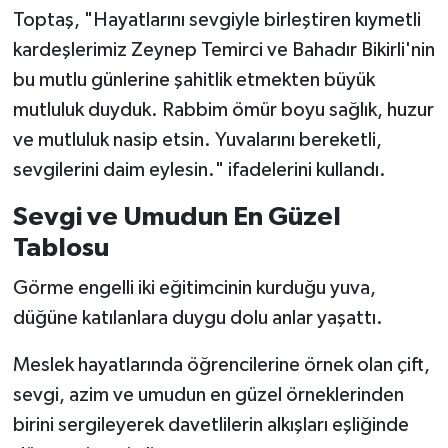
BİLİM TEKNOLOJİ
Toptaş, "Hayatlarını sevgiyle birleştiren kıymetli
kardeşlerimiz Zeynep Temirci ve Bahadır Bikirli'nin
ASAYİŞ
bu mutlu günlerine şahitlik etmekten büyük
mutluluk duyduk. Rabbim ömür boyu sağlık, huzur
SEÇİM 2015
ve mutluluk nasip etsin. Yuvalarını bereketli,
sevgilerini daim eylesin." ifadelerini kullandı.
ÇEVRE
Sevgi ve Umudun En Güzel
BİLİM VE TEKNOLOJİ
Tablosu
YARIŞMALAR
Görme engelli iki eğitimcinin kurduğu yuva,
düğüne katılanlara duygu dolu anlar yaşattı.
TANITIM
Meslek hayatlarında öğrencilerine örnek olan çift,
HABERDE İNSAN
sevgi, azim ve umudun en güzel örneklerinden
birini sergileyerek davetlilerin alkışları eşliğinde