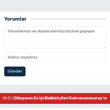
Yorumlar
Gönder
Mersin'de Tatil Kabusu! Kahramanmaraşlı Genç 
19:49 |
Kahramanmaraş'ta Eksik Belgesi Olan Tekneler
19:48 |
Onikişubat Belediyesi Gündüz Bakımevi İçin Kayıt
19:12 |
Kahramanmaraş'ta 29 Kilometrelik Grup Yolunda
19:10 |
Dünyanın En İyi Bisikletçileri Kahramanmaraş'ın Z
18:51 |
Kahramanmaraş'ta Zehir Tacirlerine Eş Zamanlı 
15:15 |