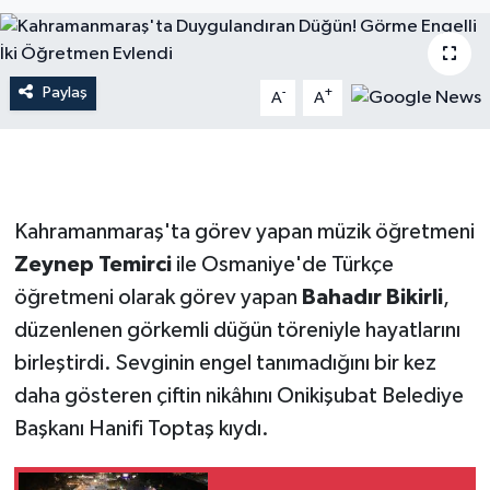
İLÇE HABERLERİ
Paylaş
KÜLTÜR-SANAT
-
+
A
A
KSÜ
DÜNYA
Kahramanmaraş'ta görev yapan müzik öğretmeni
ROPORTAJ
Zeynep Temirci
ile Osmaniye'de Türkçe
öğretmeni olarak görev yapan
Bahadır Bikirli
,
MAGAZİN
düzenlenen görkemli düğün töreniyle hayatlarını
birleştirdi. Sevginin engel tanımadığını bir kez
KADIN-AİLE
daha gösteren çiftin nikâhını Onikişubat Belediye
Başkanı Hanifi Toptaş kıydı.
YEREL YÖNETİM
MEDYA