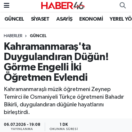
GÜNCEL
SİYASET
ASAYİŞ
EKONOMİ
YEREL Y
GÜNCEL
Nöbetçi Eczaneler
HABERLER
GÜNCEL
SİYASET
Hava Durumu
Kahramanmaraş'ta
EKONOMİ
Kahramanmaraş Namaz Vakitleri
Duygulandıran Düğün!
Görme Engelli İki
SPOR
Trafik Durumu
Öğretmen Evlendi
YAŞAM
Süper Lig Puan Durumu ve Fikstür
Kahramanmaraşlı müzik öğretmeni Zeynep
Temirci ile Osmaniyeli Türkçe öğretmeni Bahadır
TEKNOLOJİ
Tüm Manşetler
Bikirli, duygulandıran düğünle hayatlarını
birleştirdi.
SAĞLIK
Son Dakika Haberleri
06.07.2026 - 19:08
1 DK
EĞİTİM
Haber Arşivi
YAYINLANMA
OKUNMA SÜRESI