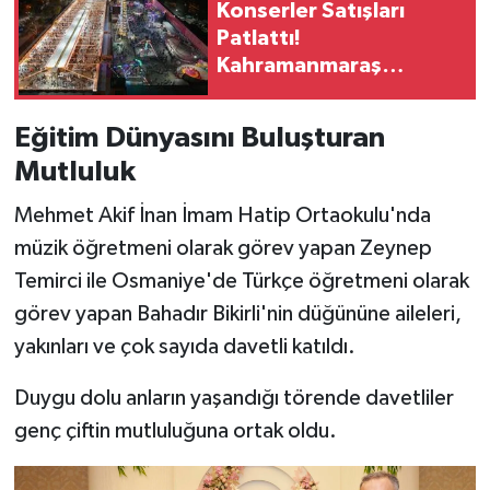
Konserler Satışları
Patlattı!
SEÇİM 2011
Kahramanmaraş
Ağustos Fuarı Esnafı
ÜÇÜNCÜ SAYFA
Memnun Etti
Eğitim Dünyasını Buluşturan
BİLİMNET
Mutluluk
Mehmet Akif İnan İmam Hatip Ortaokulu'nda
Yemek
müzik öğretmeni olarak görev yapan Zeynep
SİVİL TOPLUM
Temirci ile Osmaniye'de Türkçe öğretmeni olarak
görev yapan Bahadır Bikirli'nin düğününe aileleri,
SEÇİM 2014
yakınları ve çok sayıda davetli katıldı.
KİM KİMDİR
Duygu dolu anların yaşandığı törende davetliler
genç çiftin mutluluğuna ortak oldu.
ÇEK GÖNDER