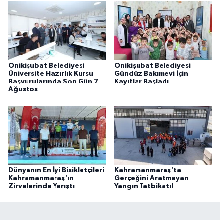
Onikişubat Belediyesi
Onikişubat Belediyesi
Üniversite Hazırlık Kursu
Gündüz Bakımevi İçin
Başvurularında Son Gün 7
Kayıtlar Başladı
Ağustos
Dünyanın En İyi Bisikletçileri
Kahramanmaraş'ta
Kahramanmaraş'ın
Gerçeğini Aratmayan
Zirvelerinde Yarıştı
Yangın Tatbikatı!