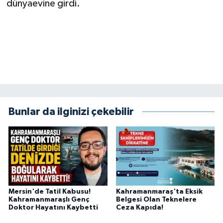
dünyaevine girdi.
Bunlar da ilginizi çekebilir
Mersin'de Tatil Kabusu!
Kahramanmaraş'ta Eksik
Kahramanmaraşlı Genç
Belgesi Olan Teknelere
Doktor Hayatını Kaybetti
Ceza Kapıda!