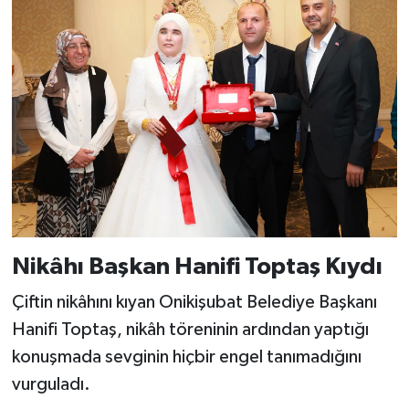
KİTAP
HEDEF2020
OTOMOBİL
MİZAH
TARİH
Genel
Nikâhı Başkan Hanifi Toptaş Kıydı
Politika
Çiftin nikâhını kıyan Onikişubat Belediye Başkanı
Hanifi Toptaş, nikâh töreninin ardından yaptığı
YEREL
konuşmada sevginin hiçbir engel tanımadığını
BÖLGEDEN
vurguladı.