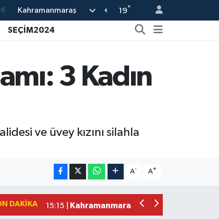
°
Kahramanmaraş
02
19
07
SEÇİM2024
45
70
amı: 3 Kadın
63
16
desi ve üvey kızını silahla
Mersin'de Tatil Kabusu! Kahramanmar
19:49 |
Kahramanmaraş'ta Eksik Belgesi Ola
19:48 |
Onikişubat Belediyesi Gündüz Bakımevi
19:12 |
-
+
A
A
Kahramanmaraş'ta 29 Kilometrelik Gr
19:10 |
Dünyanın En İyi Bisikletçileri Kahrama
18:51 |
ON DAKIKA
Kahramanmaraş'ta Zehir Tacirlerine E
15:15 |
Kahramanmaraş'ta Gerçeğini Aratmay
14:54 |