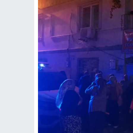
BİLİM TEKNOLOJİ
ASAYİŞ
SEÇİM 2015
ÇEVRE
BİLİM VE TEKNOLOJİ
YARIŞMALAR
TANITIM
HABERDE İNSAN