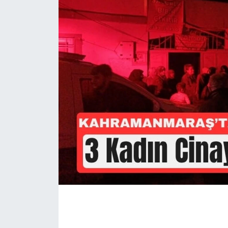
İLÇE HABERLERİ
KÜLTÜR-SANAT
KSÜ
DÜNYA
ROPORTAJ
MAGAZİN
KADIN-AİLE
YEREL YÖNETİM
MEDYA