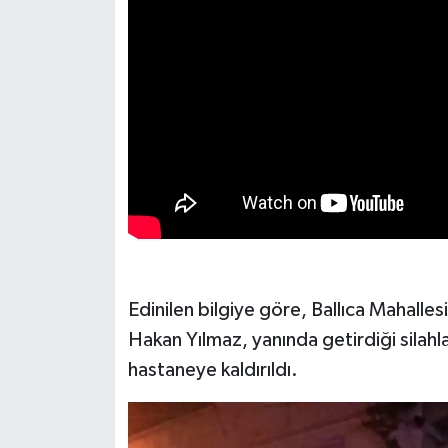
KİTAP
HEDEF2020
OTOMOBİL
MİZAH
TARİH
Genel
Edinilen bilgiye göre, Ballıca Mahalle
Politika
Hakan Yılmaz, yanında getirdiği silahla
YEREL
hastaneye kaldırıldı.
BÖLGEDEN