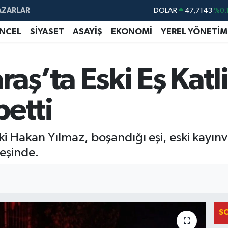
AZARLAR
EURO
55,0317
%-0.
STERLİN
64,2463
%0.
NCEL
SİYASET
ASAYİŞ
EKONOMİ
YEREL YÖNETİM
GRAM ALTIN
6510.40
%0.
BİST100
13.799
%
ş’ta Eski Eş Katli
BITCOIN
64.225,61
%-0.
betti
DOLAR
47,7143
%0.
akan Yılmaz, boşandığı eşi, eski kayınvali
peşinde.
S