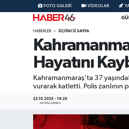
FOTO GALERI
VIDEOLAR
Y
GÜ
GÜNCEL
Nöbetçi Eczaneler
HABERLER
ÜÇÜNCÜ SAYFA
SİYASET
Hava Durumu
Kahramanmara
EKONOMİ
Kahramanmaraş Namaz Vakitleri
Hayatını Kay
SPOR
Trafik Durumu
Kahramanmaraş’ta 37 yaşındaki H
YAŞAM
Süper Lig Puan Durumu ve Fikstür
vurarak katletti. Polis zanlının 
TEKNOLOJİ
Tüm Manşetler
22.10.2025 - 19:20
YAYINLANMA
SAĞLIK
Son Dakika Haberleri
EĞİTİM
Haber Arşivi