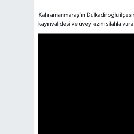
SEÇİM 2011
Kahramanmaraş’ın Dulkadiroğlu ilçesind
kayınvalidesi ve üvey kızını silahla vur
ÜÇÜNCÜ SAYFA
BİLİMNET
Yemek
SİVİL TOPLUM
SEÇİM 2014
KİM KİMDİR
ÇEK GÖNDER