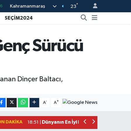
°
Kahramanmaraş
16
23
06
SEÇİM2024
02
.2
Genç Sürücü
12
0
anan Dinçer Baltacı,
Mersin'de Tatil Kabusu! Kahramanmar
19:49 |
Kahramanmaraş'ta Eksik Belgesi Ola
19:48 |
-
+
A
A
Onikişubat Belediyesi Gündüz Bakımevi
19:12 |
Kahramanmaraş'ta 29 Kilometrelik Gr
19:10 |
ON DAKIKA
Dünyanın En İyi Bisikletçileri Kahrama
18:51 |
Kahramanmaraş'ta Zehir Tacirlerine E
15:15 |