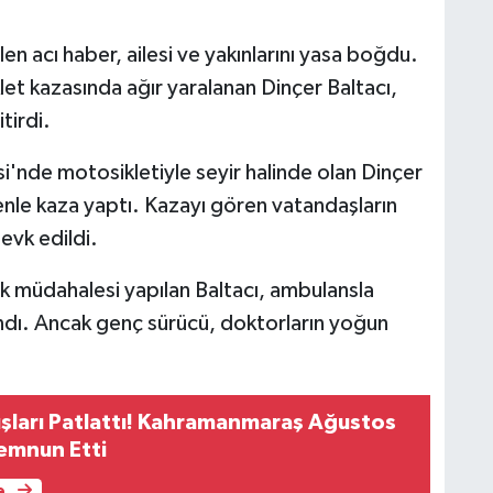
n acı haber, ailesi ve yakınlarını yasa boğdu.
et kazasında ağır yaralanan Dinçer Baltacı,
tirdi.
si'nde motosikletiyle seyir halinde olan Dinçer
nle kaza yaptı. Kazayı gören vatandaşların
sevk edildi.
ilk müdahalesi yapılan Baltacı, ambulansla
lındı. Ancak genç sürücü, doktorların yoğun
ışları Patlattı! Kahramanmaraş Ağustos
Memnun Etti
e