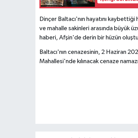
KİTAP
HEDEF2020
Dinçer Baltacı'nın hayatını kaybettiği 
ve mahalle sakinleri arasında büyük 
OTOMOBİL
haberi, Afşin'de derin bir hüzün oluşt
MİZAH
Baltacı'nın cenazesinin, 2 Haziran 20
Mahallesi'nde kılınacak cenaze namazı
TARİH
Genel
Politika
YEREL
BÖLGEDEN