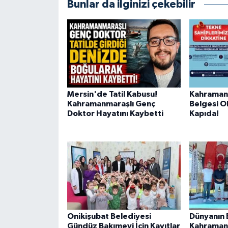
Bunlar da ilginizi çekebilir
BİLİM TEKNOLOJİ
ASAYİŞ
SEÇİM 2015
ÇEVRE
Mersin'de Tatil Kabusu!
Kahraman
Kahramanmaraşlı Genç
Belgesi O
BİLİM VE TEKNOLOJİ
Doktor Hayatını Kaybetti
Kapıda!
YARIŞMALAR
TANITIM
HABERDE İNSAN
Onikişubat Belediyesi
Dünyanın En
Gündüz Bakımevi İçin Kayıtlar
Kahraman