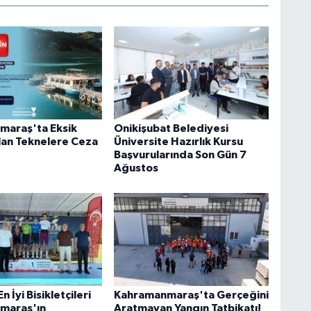
maraş'ta Eksik
Onikişubat Belediyesi
lan Teknelere Ceza
Üniversite Hazırlık Kursu
Başvurularında Son Gün 7
Ağustos
 İyi Bisikletçileri
Kahramanmaraş'ta Gerçeğini
maraş'ın
Aratmayan Yangın Tatbikatı!