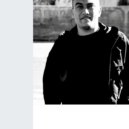
İLÇE HABERLERİ
KÜLTÜR-SANAT
KSÜ
DÜNYA
ROPORTAJ
MAGAZİN
KADIN-AİLE
YEREL YÖNETİM
MEDYA