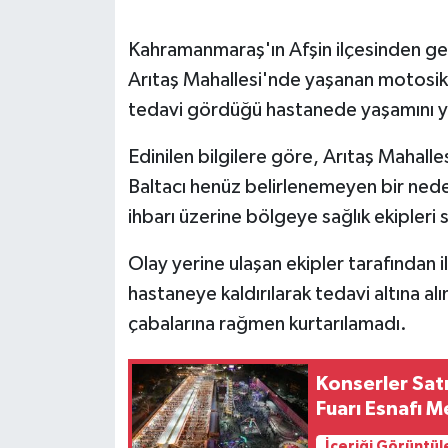
SEÇİM 2011
Kahramanmaraş'ın Afşin ilçesinden gele
Arıtaş Mahallesi'nde yaşanan motosikl
ÜÇÜNCÜ SAYFA
tedavi gördüğü hastanede yaşamını yi
BİLİMNET
Edinilen bilgilere göre, Arıtaş Mahalle
Baltacı henüz belirlenemeyen bir nede
Yemek
ihbarı üzerine bölgeye sağlık ekipleri 
SİVİL TOPLUM
Olay yerine ulaşan ekipler tarafından 
hastaneye kaldırılarak tedavi altına a
SEÇİM 2014
çabalarına rağmen kurtarılamadı.
KİM KİMDİR
Konserler Sat
ÇEK GÖNDER
Fuarı Esnafı 
İçeriği Görüntül