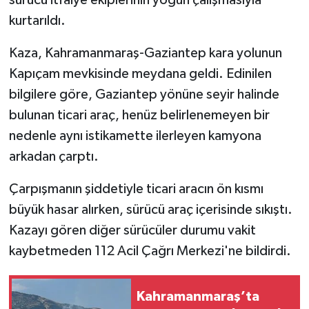
sürücü itfaiye ekiplerinin yoğun çalışmasıyla
kurtarıldı.
SEÇİM 2011
Kaza, Kahramanmaraş-Gaziantep kara yolunun
ÜÇÜNCÜ SAYFA
Kapıçam mevkisinde meydana geldi. Edinilen
bilgilere göre, Gaziantep yönüne seyir halinde
BİLİMNET
bulunan ticari araç, henüz belirlenemeyen bir
nedenle aynı istikamette ilerleyen kamyona
Yemek
arkadan çarptı.
SİVİL TOPLUM
Çarpışmanın şiddetiyle ticari aracın ön kısmı
SEÇİM 2014
büyük hasar alırken, sürücü araç içerisinde sıkıştı.
Kazayı gören diğer sürücüler durumu vakit
KİM KİMDİR
kaybetmeden 112 Acil Çağrı Merkezi'ne bildirdi.
ÇEK GÖNDER
Kahramanmaraş’ta