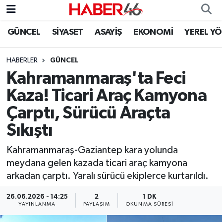
GÜNCEL
SİYASET
ASAYİŞ
EKONOMİ
YEREL Y
GÜNCEL
Nöbetçi Eczaneler
HABERLER
GÜNCEL
SİYASET
Hava Durumu
Kahramanmaraş'ta Feci
EKONOMİ
Kahramanmaraş Namaz Vakitleri
Kaza! Ticari Araç Kamyona
Çarptı, Sürücü Araçta
SPOR
Trafik Durumu
Sıkıştı
YAŞAM
Süper Lig Puan Durumu ve Fikstür
Kahramanmaraş-Gaziantep kara yolunda
meydana gelen kazada ticari araç kamyona
TEKNOLOJİ
Tüm Manşetler
arkadan çarptı. Yaralı sürücü ekiplerce kurtarıldı.
SAĞLIK
Son Dakika Haberleri
26.06.2026 - 14:25
2
1 DK
YAYINLANMA
PAYLAŞIM
OKUNMA SÜRESI
EĞİTİM
Haber Arşivi