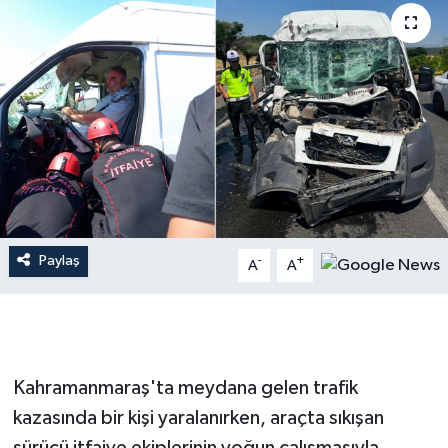
İLÇE HABERLERİ
KÜLTÜR-SANAT
KSÜ
DÜNYA
ROPORTAJ
Paylaş
-
+
A
A
MAGAZİN
KADIN-AİLE
Kahramanmaraş'ta meydana gelen trafik
YEREL YÖNETİM
kazasında bir kişi yaralanırken, araçta sıkışan
MEDYA