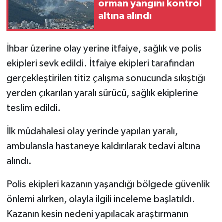
orman yangını kontrol
KİTAP
altına alındı
HEDEF2020
İhbar üzerine olay yerine itfaiye, sağlık ve polis
OTOMOBİL
ekipleri sevk edildi. İtfaiye ekipleri tarafından
gerçekleştirilen titiz çalışma sonucunda sıkıştığı
MİZAH
yerden çıkarılan yaralı sürücü, sağlık ekiplerine
TARİH
teslim edildi.
Genel
İlk müdahalesi olay yerinde yapılan yaralı,
ambulansla hastaneye kaldırılarak tedavi altına
Politika
alındı.
YEREL
Polis ekipleri kazanın yaşandığı bölgede güvenlik
önlemi alırken, olayla ilgili inceleme başlatıldı.
BÖLGEDEN
Kazanın kesin nedeni yapılacak araştırmanın