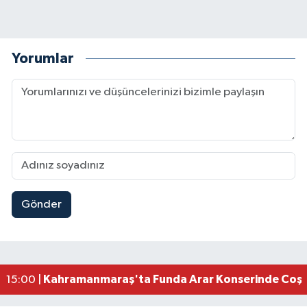
Yorumlar
Gönder
Kahramanmaraş Elbistan’da İdris Altun Taziye ve
23:59 |
Kahramanmaraş Ağustos Fuarı'nda Ailelere Öze
23:51 |
Kahramanmaraş’ta Otomobil Yan Yattı: 3 Yaralı
23:48 |
Kahramanmaraş’ta orman yangını kontrol altına
16:48 |
Kahramanmaraş'ta Funda Arar Konserinde Coşku
15:00 |
Kahramanmaraş Depreminin Etkisi Bitmedi? Uzma
11:18 |