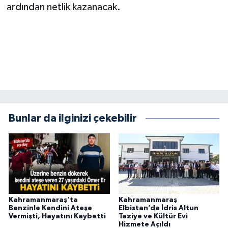
ardından netlik kazanacak.
BİLİM TEKNOLOJİ
ASAYİŞ
SEÇİM 2015
ÇEVRE
BİLİM VE TEKNOLOJİ
Bunlar da ilginizi çekebilir
YARIŞMALAR
TANITIM
HABERDE İNSAN
Kahramanmaraş'ta
Kahramanmaraş
Benzinle Kendini Ateşe
Elbistan’da İdris Altun
Vermişti, Hayatını Kaybetti
Taziye ve Kültür Evi
Hizmete Açıldı