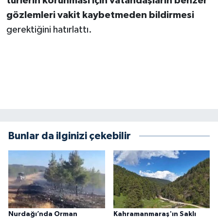
türlerin korunması için vatandaşların benzer
KİTAP
gözlemleri vakit kaybetmeden bildirmesi
HEDEF2020
gerektiğini hatırlattı.
OTOMOBİL
MİZAH
TARİH
Genel
Bunlar da ilginizi çekebilir
Politika
YEREL
BÖLGEDEN
Nurdağı’nda Orman
Kahramanmaraş'ın Saklı