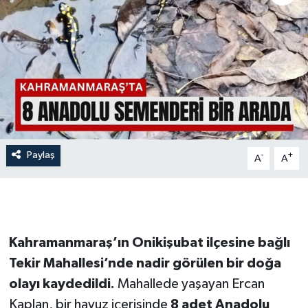
İLÇE HABERLERİ
KÜLTÜR-SANAT
KSÜ
DÜNYA
Paylaş
-
+
A
A
ROPORTAJ
MAGAZİN
KADIN-AİLE
Kahramanmaraş’ın Onikişubat ilçesine bağlı
Tekir Mahallesi’nde nadir görülen bir doğa
YEREL YÖNETİM
olayı kaydedildi.
Mahallede yaşayan Ercan
Kaplan, bir havuz içerisinde
8 adet Anadolu
MEDYA