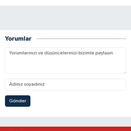
Yorumlar
Gönder
Kahramanmaraş'ın Tarihi Mirası İçin Ankara'da Kr
22:09 |
Kahramanmaraş'ta Gazneliler Caddesi Yeni Yüzü
21:56 |
Kahramanmaraş'ta Acı Son! Kayıp Yaşlı Adam Be
21:05 |
Kahramanmaraş'ta İş Kazası Can Aldı: Reklam P
16:36 |