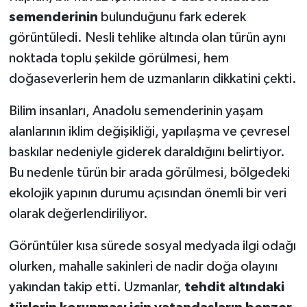
semenderinin
bulunduğunu fark ederek
SEÇİM 2011
görüntüledi. Nesli tehlike altında olan türün aynı
noktada toplu şekilde görülmesi, hem
ÜÇÜNCÜ SAYFA
doğaseverlerin hem de uzmanların dikkatini çekti.
BİLİMNET
Bilim insanları, Anadolu semenderinin yaşam
alanlarının iklim değişikliği, yapılaşma ve çevresel
Yemek
baskılar nedeniyle giderek daraldığını belirtiyor.
SİVİL TOPLUM
Bu nedenle türün bir arada görülmesi, bölgedeki
ekolojik yapının durumu açısından önemli bir veri
SEÇİM 2014
olarak değerlendiriliyor.
KİM KİMDİR
Görüntüler kısa sürede sosyal medyada ilgi odağı
olurken, mahalle sakinleri de nadir doğa olayını
ÇEK GÖNDER
yakından takip etti. Uzmanlar,
tehdit altındaki