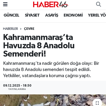
GÜNCEL
SİYASET
ASAYİŞ
EKONOMİ
YEREL Y
GÜNCEL
Nöbetçi Eczaneler
HABERLER
ÇEVRE
SİYASET
Hava Durumu
Kahramanmaraş’ta
EKONOMİ
Kahramanmaraş Namaz Vakitleri
Havuzda 8 Anadolu
Semenderi!
SPOR
Trafik Durumu
Kahramanmaraş’ta nadir görülen doğa olayı: Bir
YAŞAM
Süper Lig Puan Durumu ve Fikstür
havuzda 8 Anadolu semenderi tespit edildi.
Yetkililer, vatandaşlara koruma çağrısı yaptı.
TEKNOLOJİ
Tüm Manşetler
09.12.2025 - 18:50
YAYINLANMA
SAĞLIK
Son Dakika Haberleri
EĞİTİM
Haber Arşivi