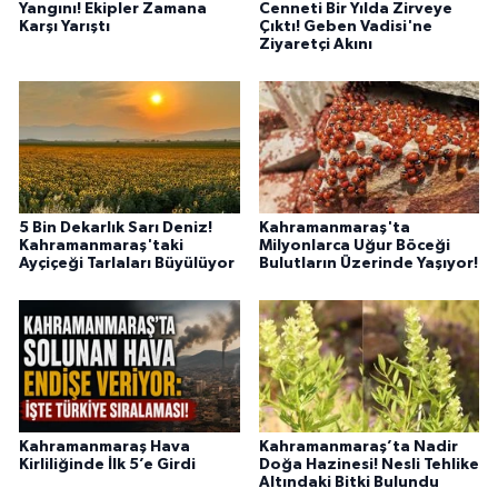
Yangını! Ekipler Zamana
Cenneti Bir Yılda Zirveye
BİLİM TEKNOLOJİ
Karşı Yarıştı
Çıktı! Geben Vadisi'ne
Ziyaretçi Akını
ASAYİŞ
SEÇİM 2015
ÇEVRE
5 Bin Dekarlık Sarı Deniz!
Kahramanmaraş'ta
BİLİM VE TEKNOLOJİ
Kahramanmaraş'taki
Milyonlarca Uğur Böceği
Ayçiçeği Tarlaları Büyülüyor
Bulutların Üzerinde Yaşıyor!
YARIŞMALAR
TANITIM
HABERDE İNSAN
Kahramanmaraş Hava
Kahramanmaraş’ta Nadir
Kirliliğinde İlk 5’e Girdi
Doğa Hazinesi! Nesli Tehlike
Altındaki Bitki Bulundu