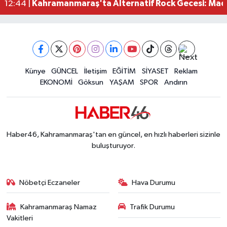
Kahramanmaraş'ta Alternatif Rock Gecesi: Madr
12:44 |
Narkotikten Peş Peşe Operasyon! Kahramanmara
12:28 |
Dedublüman KAFUM'u Salladı! Kahramanmaraş
12:20 |
Kahramanmaraşlı Şehit Aileleri Cumhurbaşkanı E
12:08 |
Kahramanmaraş Ticaret ve Sanayi Odası Yeni Bin
12:01 |
Kahramanmaraş Göksun 3,7 Büyüklüğündeki De
Künye
GÜNCEL
İletişim
EĞİTİM
SİYASET
Reklam
10:34 |
EKONOMİ
Göksun
YAŞAM
SPOR
Andırın
Haber46, Kahramanmaraş'tan en güncel, en hızlı haberleri sizinle
buluşturuyor.
Nöbetçi Eczaneler
Hava Durumu
Kahramanmaraş Namaz
Trafik Durumu
Vakitleri