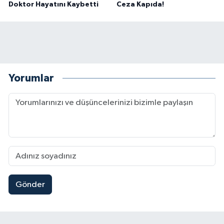
Doktor Hayatını Kaybetti
Ceza Kapıda!
Yorumlar
Gönder
Müge Anlı'da gündeme gelen Palu Ailesi Davasın
12:48 |
Tayland'daki Okul Saldırısı Kahramanmaraş Acısı
12:39 |
Kahramanmaraş'taki Okul Saldırısı Sonrası Kritik
12:31 |