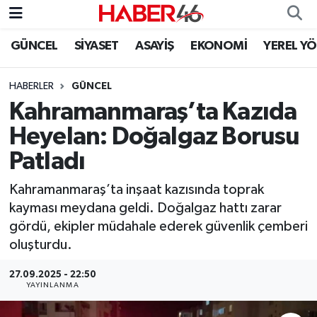
GÜNCEL
SİYASET
ASAYİŞ
EKONOMİ
YEREL Y
GÜNCEL
Nöbetçi Eczaneler
HABERLER
GÜNCEL
SİYASET
Hava Durumu
Kahramanmaraş’ta Kazıda
EKONOMİ
Kahramanmaraş Namaz Vakitleri
Heyelan: Doğalgaz Borusu
Patladı
SPOR
Trafik Durumu
Kahramanmaraş’ta inşaat kazısında toprak
YAŞAM
Süper Lig Puan Durumu ve Fikstür
kayması meydana geldi. Doğalgaz hattı zarar
gördü, ekipler müdahale ederek güvenlik çemberi
TEKNOLOJİ
Tüm Manşetler
oluşturdu.
SAĞLIK
Son Dakika Haberleri
27.09.2025 - 22:50
YAYINLANMA
EĞİTİM
Haber Arşivi