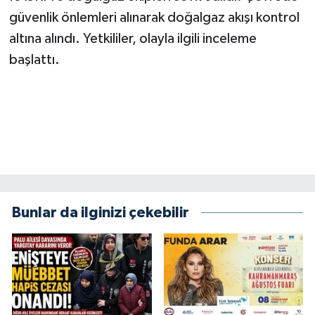
KİTAP
güvenlik önlemleri alınarak doğalgaz akışı kontrol
altına alındı. Yetkililer, olayla ilgili inceleme
HEDEF2020
başlattı.
OTOMOBİL
MİZAH
TARİH
Genel
Bunlar da ilginizi çekebilir
Politika
YEREL
BÖLGEDEN