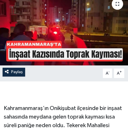
İLÇE HABERLERİ
KÜLTÜR-SANAT
KSÜ
DÜNYA
ROPORTAJ
Paylaş
-
+
A
A
MAGAZİN
KADIN-AİLE
Kahramanmaraş’ın Onikişubat ilçesinde bir inşaat
YEREL YÖNETİM
sahasında meydana gelen toprak kayması kısa
süreli paniğe neden oldu. Tekerek Mahallesi
MEDYA