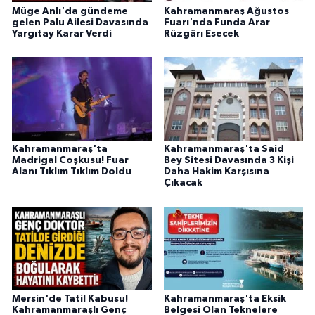
Müge Anlı'da gündeme
Kahramanmaraş Ağustos
BİLİM TEKNOLOJİ
gelen Palu Ailesi Davasında
Fuarı'nda Funda Arar
Yargıtay Karar Verdi
Rüzgârı Esecek
ASAYİŞ
SEÇİM 2015
ÇEVRE
Kahramanmaraş'ta
Kahramanmaraş'ta Said
BİLİM VE TEKNOLOJİ
Madrigal Coşkusu! Fuar
Bey Sitesi Davasında 3 Kişi
Alanı Tıklım Tıklım Doldu
Daha Hakim Karşısına
Çıkacak
YARIŞMALAR
TANITIM
HABERDE İNSAN
Mersin'de Tatil Kabusu!
Kahramanmaraş'ta Eksik
Kahramanmaraşlı Genç
Belgesi Olan Teknelere