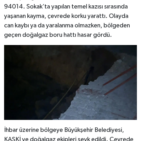
94014. Sokak’ta yapılan temel kazısı sırasında
SEÇİM 2011
yaşanan kayma, çevrede korku yarattı. Olayda
can kaybı ya da yaralanma olmazken, bölgeden
ÜÇÜNCÜ SAYFA
geçen doğalgaz boru hattı hasar gördü.
BİLİMNET
Yemek
SİVİL TOPLUM
SEÇİM 2014
KİM KİMDİR
ÇEK GÖNDER
İhbar üzerine bölgeye Büyükşehir Belediyesi,
KASKİ ve doğalgaz ekipleri sevk edildi. Çevrede