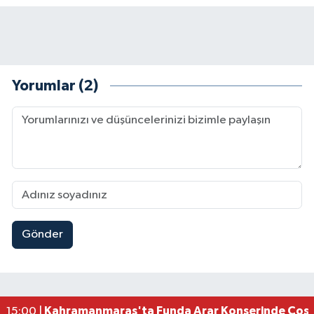
Yorumlar (2)
Gönder
Kahramanmaraş Elbistan’da İdris Altun Taziye ve
23:59 |
Kahramanmaraş Ağustos Fuarı'nda Ailelere Öze
23:51 |
Kahramanmaraş’ta Otomobil Yan Yattı: 3 Yaralı
23:48 |
Kahramanmaraş’ta orman yangını kontrol altına
16:48 |
Kahramanmaraş'ta Funda Arar Konserinde Coşku
15:00 |