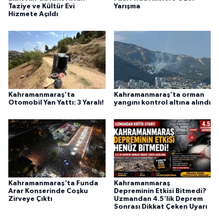
Taziye ve Kültür Evi
Yarışma
Hizmete Açıldı
Kahramanmaraş’ta
Kahramanmaraş’ta orman
Otomobil Yan Yattı: 3 Yaralı!
yangını kontrol altına alındı
Kahramanmaraş'ta Funda
Kahramanmaraş
Arar Konserinde Coşku
Depreminin Etkisi Bitmedi?
Zirveye Çıktı
Uzmandan 4.5'lik Deprem
Sonrası Dikkat Çeken Uyarı