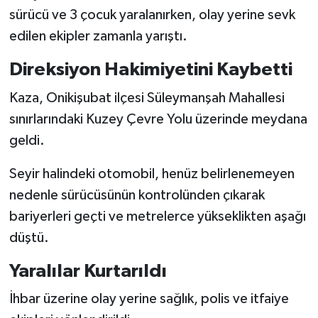
sürücü ve 3 çocuk yaralanırken, olay yerine sevk
SEÇİM 2011
edilen ekipler zamanla yarıştı.
Direksiyon Hakimiyetini Kaybetti
ÜÇÜNCÜ SAYFA
Kaza, Onikişubat ilçesi Süleymanşah Mahallesi
BİLİMNET
sınırlarındaki Kuzey Çevre Yolu üzerinde meydana
geldi.
Yemek
Seyir halindeki otomobil, henüz belirlenemeyen
SİVİL TOPLUM
nedenle sürücüsünün kontrolünden çıkarak
SEÇİM 2014
bariyerleri geçti ve metrelerce yükseklikten aşağı
düştü.
KİM KİMDİR
Yaralılar Kurtarıldı
ÇEK GÖNDER
İhbar üzerine olay yerine sağlık, polis ve itfaiye