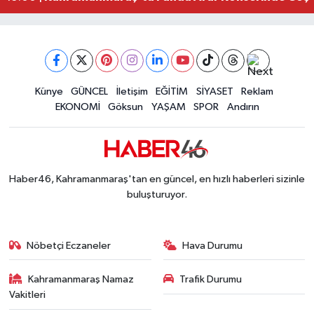
Kahramanmaraş Depreminin Etkisi Bitmedi? Uzma
11:18 |
Kahramanmaraşlı Kaptan Bodrum'da Teknede 
09:30 |
Gaziantep Nurdağı'nda 4.5 Büyüklüğünde Depre
08:12 |
Künye
GÜNCEL
İletişim
EĞİTİM
SİYASET
Reklam
EKONOMİ
Göksun
YAŞAM
SPOR
Andırın
Haber46, Kahramanmaraş'tan en güncel, en hızlı haberleri sizinle
buluşturuyor.
Nöbetçi Eczaneler
Hava Durumu
Kahramanmaraş Namaz
Trafik Durumu
Vakitleri