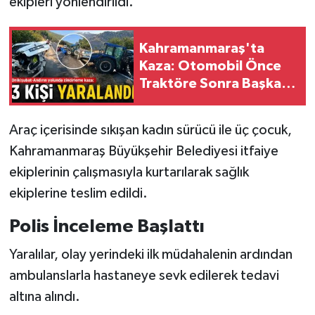
ekipleri yönlendirildi.
KİTAP
HEDEF2020
Kahramanmaraş'ta
Kaza: Otomobil Önce
OTOMOBİL
Traktöre Sonra Başka
Araca Çarptı!
MİZAH
Araç içerisinde sıkışan kadın sürücü ile üç çocuk,
TARİH
Kahramanmaraş Büyükşehir Belediyesi itfaiye
ekiplerinin çalışmasıyla kurtarılarak sağlık
Genel
ekiplerine teslim edildi.
Politika
Polis İnceleme Başlattı
Yaralılar, olay yerindeki ilk müdahalenin ardından
YEREL
ambulanslarla hastaneye sevk edilerek tedavi
BÖLGEDEN
altına alındı.