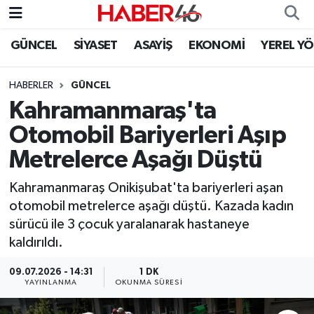
GÜNCEL
SİYASET
ASAYİŞ
EKONOMİ
YEREL Y
GÜNCEL
Nöbetçi Eczaneler
HABERLER
GÜNCEL
SİYASET
Hava Durumu
Kahramanmaraş'ta
EKONOMİ
Kahramanmaraş Namaz Vakitleri
Otomobil Bariyerleri Aşıp
Metrelerce Aşağı Düştü
SPOR
Trafik Durumu
Kahramanmaraş Onikişubat'ta bariyerleri aşan
YAŞAM
Süper Lig Puan Durumu ve Fikstür
otomobil metrelerce aşağı düştü. Kazada kadın
sürücü ile 3 çocuk yaralanarak hastaneye
TEKNOLOJİ
Tüm Manşetler
kaldırıldı.
SAĞLIK
Son Dakika Haberleri
09.07.2026 - 14:31
1 DK
YAYINLANMA
OKUNMA SÜRESI
EĞİTİM
Haber Arşivi