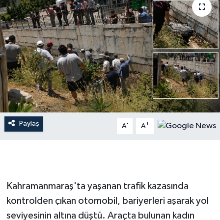
İLÇE HABERLERİ
KÜLTÜR-SANAT
KSÜ
DÜNYA
ROPORTAJ
Paylaş
-
+
A
A
MAGAZİN
KADIN-AİLE
Kahramanmaraş'ta yaşanan trafik kazasında
YEREL YÖNETİM
kontrolden çıkan otomobil, bariyerleri aşarak yol
seviyesinin altına düştü. Araçta bulunan kadın
MEDYA