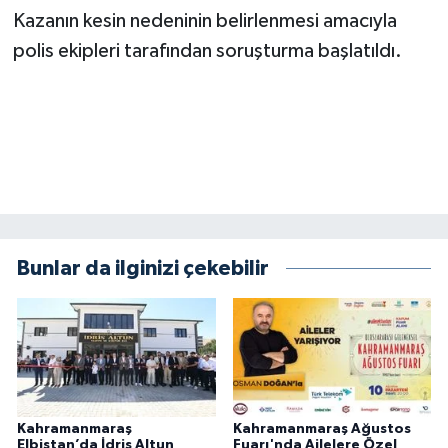
BİLİM TEKNOLOJİ
Kazanın kesin nedeninin belirlenmesi amacıyla
polis ekipleri tarafından soruşturma başlatıldı.
ASAYİŞ
SEÇİM 2015
ÇEVRE
BİLİM VE TEKNOLOJİ
Bunlar da ilginizi çekebilir
YARIŞMALAR
TANITIM
HABERDE İNSAN
Kahramanmaraş
Kahramanmaraş Ağustos
Elbistan’da İdris Altun
Fuarı'nda Ailelere Özel