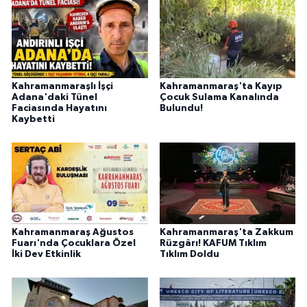
Kahramanmaraşlı İşçi
Kahramanmaraş'ta Kayıp
Adana'daki Tünel
Çocuk Sulama Kanalında
Faciasında Hayatını
Bulundu!
Kaybetti
Kahramanmaraş Ağustos
Kahramanmaraş'ta Zakkum
Fuarı'nda Çocuklara Özel
Rüzgârı! KAFUM Tıklım
İki Dev Etkinlik
Tıklım Doldu