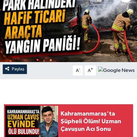
İLÇE HABERLERİ
KÜLTÜR-SANAT
KSÜ
DÜNYA
Paylaş
-
+
A
A
ROPORTAJ
MAGAZİN
KADIN-AİLE
Kahramanmaraş'ta
YEREL YÖNETİM
Şüpheli Ölüm! Uzman
Çavuşun Acı Sonu
MEDYA