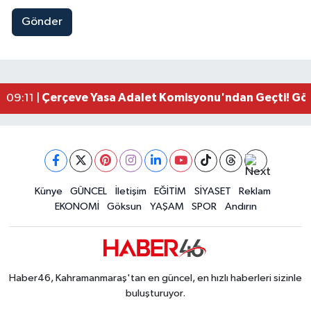
Gönder
Kahramanmaraşlı İşçi Adana'daki Tünel Faciasın
17:19 |
Kahramanmaraş'ta Kayıp Çocuk Sulama Kanalın
15:00 |
Kahramanmaraş'ta Zakkum Rüzgârı! KAFUM Tıkl
12:28 |
Kahramanmaraş'ta Kasten Öldürme ve Fuhşa Teşvi
12:18 |
Çerçeve Yasa Adalet Komisyonu'ndan Geçti! Gö
09:11 |
Kahramanmaraş'taki Okul Saldırısı TBMM Günde
09:04 |
Kahramanmaraş'ta Uluslararası Bisiklet Heyecan
22:09 |
Kahramanmaraş'ta Pusula Maraş Eğitim Merkezi
20:14 |
Kahramanmaraş'ta Tarım İçin Su Seferberliği Ba
20:05 |
Kahramanmaraş'ta 5 Kilometrelik Yolda Sıcak As
Künye
GÜNCEL
İletişim
EĞİTİM
SİYASET
Reklam
20:02 |
EKONOMİ
Göksun
YAŞAM
SPOR
Andırın
Haber46, Kahramanmaraş'tan en güncel, en hızlı haberleri sizinle
buluşturuyor.