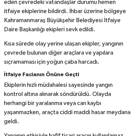
eden çevredeki vatandaşlar durumu hemen
KİTAP
itfaiye ekiplerine bildirdi. İhbar üzerine bölgeye
HEDEF2020
Kahramanmaraş Büyükşehir Belediyesi İtfaiye
Daire Başkanlığı ekipleri sevk edildi.
OTOMOBİL
Kısa sürede olay yerine ulaşan ekipler, yangının
MİZAH
çevrede bulunan diğer araçlara ve yapılara
sıçramaması için yoğun çaba harcadı.
TARİH
İtfaiye Facianın Önüne Geçti
Genel
Ekiplerin hızlı müdahalesi sayesinde yangın
kontrol altına alınarak söndürüldü. Olayda
Politika
herhangi bir yaralanma veya can kaybı
YEREL
yaşanmazken, araçta ciddi maddi hasar meydana
geldi.
BÖLGEDEN
Yangının etkisiyle hafif ticari aracın kullanılamaz