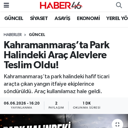
GÜNCEL
SİYASET
ASAYİŞ
EKONOMİ
YEREL Y
GÜNCEL
Nöbetçi Eczaneler
HABERLER
GÜNCEL
SİYASET
Hava Durumu
Kahramanmaraş’ta Park
EKONOMİ
Kahramanmaraş Namaz Vakitleri
Halindeki Araç Alevlere
Teslim Oldu!
SPOR
Trafik Durumu
Kahramanmaraş’ta park halindeki hafif ticari
YAŞAM
Süper Lig Puan Durumu ve Fikstür
araçta çıkan yangın itfaiye ekiplerince
söndürüldü. Araç kullanılamaz hale geldi.
TEKNOLOJİ
Tüm Manşetler
06.06.2026 - 16:20
2
1 DK
YAYINLANMA
PAYLAŞIM
OKUNMA SÜRESI
SAĞLIK
Son Dakika Haberleri
EĞİTİM
Haber Arşivi