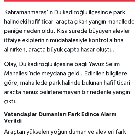
Kahramanmaraş’ın Dulkadiroğlu ilçesinde park
SEÇİM 2011
halindeki hafif ticari araçta çıkan yangın mahallede
ÜÇÜNCÜ SAYFA
paniğe neden oldu. Kısa sürede büyüyen alevler
itfaiye ekiplerinin müdahalesiyle kontrol altına
BİLİMNET
alınırken, araçta büyük çapta hasar oluştu.
Yemek
Olay, Dulkadiroğlu ilçesine bağlı Yavuz Selim
Mahallesi’nde meydana geldi. Edinilen bilgilere
SİVİL TOPLUM
göre, mahallede park halinde bulunan hafif ticari
araçta henüz belirlenemeyen bir nedenle yangın
SEÇİM 2014
çıktı.
KİM KİMDİR
Vatandaşlar Dumanları Fark Edince Alarm
Verildi
ÇEK GÖNDER
Araçtan yükselen yoğun duman ve alevleri fark