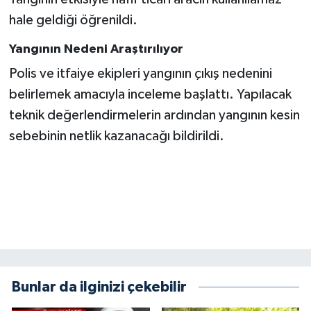
BİLİM TEKNOLOJİ
hale geldiği öğrenildi.
ASAYİŞ
Yangının Nedeni Araştırılıyor
Polis ve itfaiye ekipleri yangının çıkış nedenini
SEÇİM 2015
belirlemek amacıyla inceleme başlattı. Yapılacak
teknik değerlendirmelerin ardından yangının kesin
ÇEVRE
sebebinin netlik kazanacağı bildirildi.
BİLİM VE TEKNOLOJİ
YARIŞMALAR
TANITIM
HABERDE İNSAN
Bunlar da ilginizi çekebilir