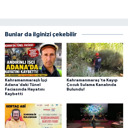
BİLİM TEKNOLOJİ
ASAYİŞ
Bunlar da ilginizi çekebilir
SEÇİM 2015
ÇEVRE
BİLİM VE TEKNOLOJİ
YARIŞMALAR
Kahramanmaraşlı İşçi
Kahramanmaraş'ta Kayıp
Adana'daki Tünel
Çocuk Sulama Kanalında
Faciasında Hayatını
Bulundu!
TANITIM
Kaybetti
HABERDE İNSAN