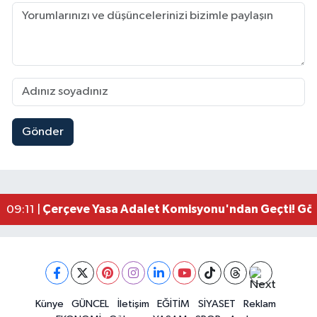
Gönder
Kahramanmaraşlı İşçi Adana'daki Tünel Faciasın
17:19 |
Kahramanmaraş'ta Kayıp Çocuk Sulama Kanalın
15:00 |
Kahramanmaraş'ta Zakkum Rüzgârı! KAFUM Tıkl
12:28 |
Kahramanmaraş'ta Kasten Öldürme ve Fuhşa Teşvi
12:18 |
Çerçeve Yasa Adalet Komisyonu'ndan Geçti! Gö
09:11 |
Kahramanmaraş'taki Okul Saldırısı TBMM Günde
09:04 |
Kahramanmaraş'ta Uluslararası Bisiklet Heyecan
22:09 |
Kahramanmaraş'ta Pusula Maraş Eğitim Merkezi
20:14 |
Kahramanmaraş'ta Tarım İçin Su Seferberliği Ba
20:05 |
Kahramanmaraş'ta 5 Kilometrelik Yolda Sıcak As
Künye
GÜNCEL
İletişim
EĞİTİM
SİYASET
Reklam
20:02 |