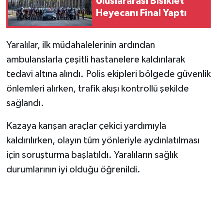
Uluslararası Bisiklet
KİTAP
Heyecanı Final Yaptı
HEDEF2020
Yaralılar, ilk müdahalelerinin ardından
OTOMOBİL
ambulanslarla çeşitli hastanelere kaldırılarak
tedavi altına alındı. Polis ekipleri bölgede güvenlik
MİZAH
önlemleri alırken, trafik akışı kontrollü şekilde
TARİH
sağlandı.
Kazaya karışan araçlar çekici yardımıyla
Genel
kaldırılırken, olayın tüm yönleriyle aydınlatılması
Politika
için soruşturma başlatıldı. Yaralıların sağlık
durumlarının iyi olduğu öğrenildi.
YEREL
BÖLGEDEN