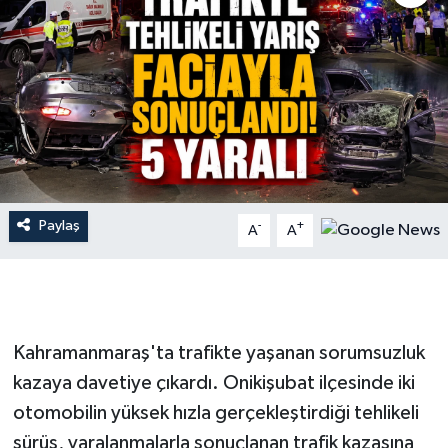
İLÇE HABERLERİ
KÜLTÜR-SANAT
KSÜ
DÜNYA
Paylaş
-
+
A
A
ROPORTAJ
MAGAZİN
KADIN-AİLE
Kahramanmaraş'ta trafikte yaşanan sorumsuzluk
kazaya davetiye çıkardı. Onikişubat ilçesinde iki
YEREL YÖNETİM
otomobilin yüksek hızla gerçekleştirdiği tehlikeli
sürüş, yaralanmalarla sonuçlanan trafik kazasına
MEDYA