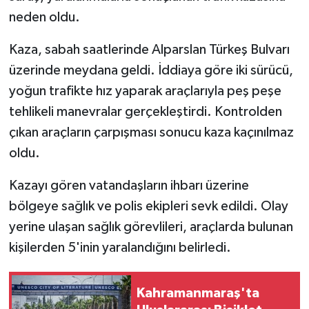
neden oldu.
SEÇİM 2011
Kaza, sabah saatlerinde Alparslan Türkeş Bulvarı
ÜÇÜNCÜ SAYFA
üzerinde meydana geldi. İddiaya göre iki sürücü,
yoğun trafikte hız yaparak araçlarıyla peş peşe
BİLİMNET
tehlikeli manevralar gerçekleştirdi. Kontrolden
çıkan araçların çarpışması sonucu kaza kaçınılmaz
Yemek
oldu.
SİVİL TOPLUM
Kazayı gören vatandaşların ihbarı üzerine
bölgeye sağlık ve polis ekipleri sevk edildi. Olay
SEÇİM 2014
yerine ulaşan sağlık görevlileri, araçlarda bulunan
KİM KİMDİR
kişilerden 5'inin yaralandığını belirledi.
ÇEK GÖNDER
Kahramanmaraş'ta