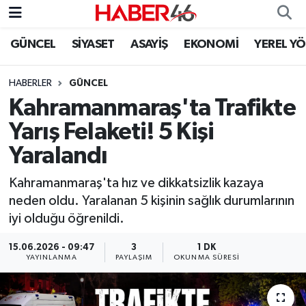
GÜNCEL
SİYASET
ASAYİŞ
EKONOMİ
YEREL Y
GÜNCEL
Nöbetçi Eczaneler
HABERLER
GÜNCEL
SİYASET
Hava Durumu
Kahramanmaraş'ta Trafikte
EKONOMİ
Kahramanmaraş Namaz Vakitleri
Yarış Felaketi! 5 Kişi
Yaralandı
SPOR
Trafik Durumu
Kahramanmaraş'ta hız ve dikkatsizlik kazaya
YAŞAM
Süper Lig Puan Durumu ve Fikstür
neden oldu. Yaralanan 5 kişinin sağlık durumlarının
iyi olduğu öğrenildi.
TEKNOLOJİ
Tüm Manşetler
15.06.2026 - 09:47
3
1 DK
YAYINLANMA
PAYLAŞIM
OKUNMA SÜRESI
SAĞLIK
Son Dakika Haberleri
EĞİTİM
Haber Arşivi