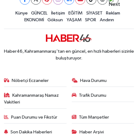
İLÇE HABERLERİ
Künye
GÜNCEL
İletişim
EĞİTİM
SİYASET
Reklam
EKONOMİ
Göksun
YAŞAM
SPOR
Andırın
KÜLTÜR-SANAT
KSÜ
Haber46, Kahramanmaraş'tan en güncel, en hızlı haberleri sizinle
DÜNYA
buluşturuyor.
ROPORTAJ
Nöbetçi Eczaneler
Hava Durumu
MAGAZİN
Kahramanmaraş Namaz
Trafik Durumu
Vakitleri
KADIN-AİLE
Puan Durumu ve Fikstür
Tüm Manşetler
YEREL YÖNETİM
Son Dakika Haberleri
Haber Arşivi
MEDYA