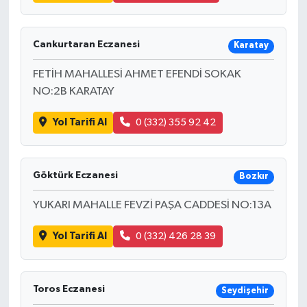
Cankurtaran Eczanesi
Karatay
FETİH MAHALLESİ AHMET EFENDİ SOKAK
NO:2B KARATAY
Yol Tarifi Al
0 (332) 355 92 42
Göktürk Eczanesi
Bozkır
YUKARI MAHALLE FEVZİ PAŞA CADDESİ NO:13A
Yol Tarifi Al
0 (332) 426 28 39
Toros Eczanesi
Seydişehir