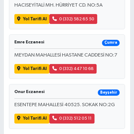
HACISEYİTALİ MH. HÜRRİYET CD. NO:5A
Yol Tarifi Al
0 (332) 582 65 50
Emre Eczanesi
Çumra
MEYDAN MAHALLESİ HASTANE CADDESİ NO:7
Yol Tarifi Al
0 (332) 447 10 68
Onur Eczanesi
Beyşehir
ESENTEPE MAHALLESİ 40525. SOKAK NO:2G
Yol Tarifi Al
0 (332) 512 05 11