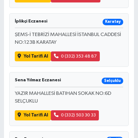
KİTAP
HEDEF2020
İplikçi Eczanesi
Karatay
OTOMOBİL
ŞEMS-İ TEBRİZİ MAHALLESİ İSTANBUL CADDESİ
NO:123B KARATAY
MİZAH
Yol Tarifi Al
0 (332) 353 48 87
TARİH
Genel
Sena Yılmaz Eczanesi
Selçuklu
YAZIR MAHALLESİ BATIHAN SOKAK NO:6D
Politika
SELÇUKLU
YEREL
Yol Tarifi Al
0 (332) 503 30 33
BÖLGEDEN