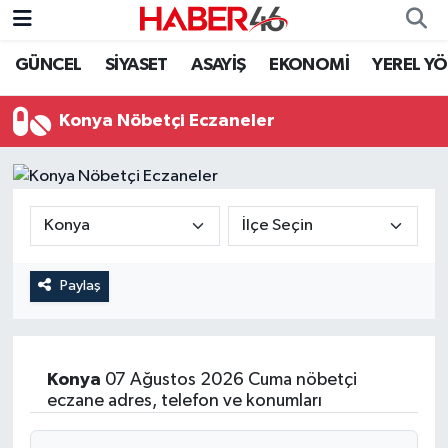
GÜNCEL
SİYASET
ASAYİŞ
EKONOMİ
YEREL Y
GÜNCEL
Nöbetçi Eczaneler
Konya Nöbetçi Eczaneler
SİYASET
Hava Durumu
EKONOMİ
Kahramanmaraş Namaz Vakitleri
SPOR
Trafik Durumu
YAŞAM
Süper Lig Puan Durumu ve Fikstür
Paylaş
TEKNOLOJİ
Tüm Manşetler
Konya
07 Ağustos 2026 Cuma nöbetçi
SAĞLIK
Son Dakika Haberleri
eczane adres, telefon ve konumları
EĞİTİM
Haber Arşivi