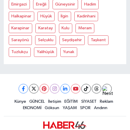
Emirgazi
Ereğli
Güneysinir
Hadim
Halkapinar
Hüyük
İlgin
Kadinhani
Karapinar
Karatay
Kulu
Meram
Sarayönü
Selçuklu
Seydişehir
Taşkent
Tuzlukçu
Yalihüyük
Yunak
Künye
GÜNCEL
İletişim
EĞİTİM
SİYASET
Reklam
EKONOMİ
Göksun
YAŞAM
SPOR
Andırın