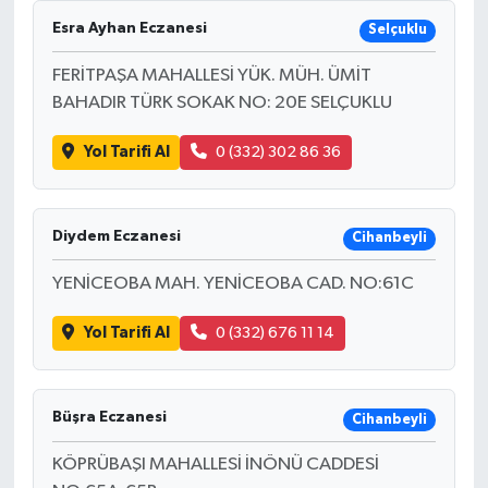
Esra Ayhan Eczanesi
Selçuklu
FERİTPAŞA MAHALLESİ YÜK. MÜH. ÜMİT
BAHADIR TÜRK SOKAK NO: 20E SELÇUKLU
Yol Tarifi Al
0 (332) 302 86 36
Diydem Eczanesi
Cihanbeyli
YENİCEOBA MAH. YENİCEOBA CAD. NO:61C
Yol Tarifi Al
0 (332) 676 11 14
Büşra Eczanesi
Cihanbeyli
KÖPRÜBAŞI MAHALLESİ İNÖNÜ CADDESİ