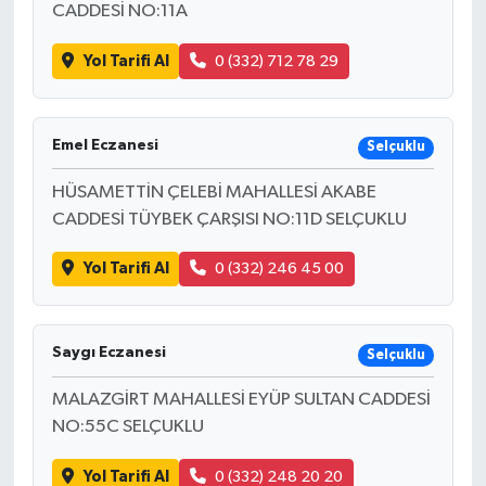
CADDESİ NO:11A
SEÇİM 2011
Yol Tarifi Al
0 (332) 712 78 29
ÜÇÜNCÜ SAYFA
Emel Eczanesi
Selçuklu
BİLİMNET
HÜSAMETTİN ÇELEBİ MAHALLESİ AKABE
Yemek
CADDESİ TÜYBEK ÇARŞISI NO:11D SELÇUKLU
Yol Tarifi Al
0 (332) 246 45 00
SİVİL TOPLUM
SEÇİM 2014
Saygı Eczanesi
Selçuklu
KİM KİMDİR
MALAZGİRT MAHALLESİ EYÜP SULTAN CADDESİ
NO:55C SELÇUKLU
ÇEK GÖNDER
Yol Tarifi Al
0 (332) 248 20 20