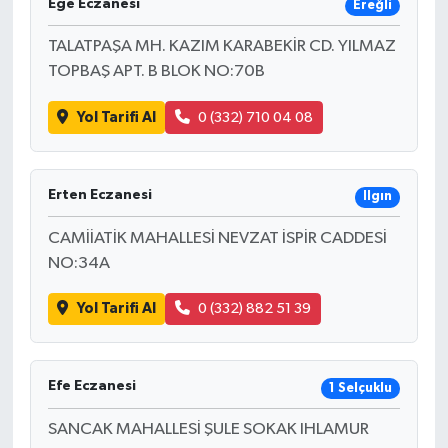
Ege Eczanesi
Ereğli
BİLİM TEKNOLOJİ
TALATPAŞA MH. KAZIM KARABEKİR CD. YILMAZ
ASAYİŞ
TOPBAŞ APT. B BLOK NO:70B
Yol Tarifi Al
0 (332) 710 04 08
SEÇİM 2015
ÇEVRE
Erten Eczanesi
Ilgın
BİLİM VE TEKNOLOJİ
CAMİİATİK MAHALLESİ NEVZAT İSPİR CADDESİ
NO:34A
YARIŞMALAR
Yol Tarifi Al
0 (332) 882 51 39
TANITIM
HABERDE İNSAN
Efe Eczanesi
1 Selçuklu
SANCAK MAHALLESİ ŞULE SOKAK IHLAMUR