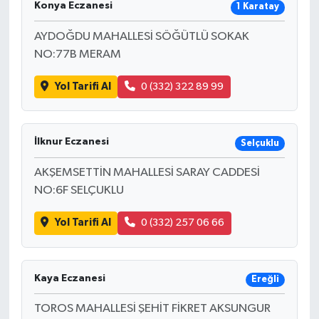
Konya Eczanesi
1 Karatay
İLÇE HABERLERİ
AYDOĞDU MAHALLESİ SÖĞÜTLÜ SOKAK
NO:77B MERAM
KÜLTÜR-SANAT
Yol Tarifi Al
0 (332) 322 89 99
KSÜ
DÜNYA
İlknur Eczanesi
Selçuklu
ROPORTAJ
AKŞEMSETTİN MAHALLESİ SARAY CADDESİ
NO:6F SELÇUKLU
MAGAZİN
Yol Tarifi Al
0 (332) 257 06 66
KADIN-AİLE
Kaya Eczanesi
YEREL YÖNETİM
Ereğli
TOROS MAHALLESİ ŞEHİT FİKRET AKSUNGUR
MEDYA