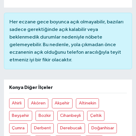
Her eczane gece boyunca açık olmayabilir, bazıları
sadece gerektiğinde açık kalabilir veya
beklenmedik durumlar nedeniyle nöbete
gelemeyebilir. Bu nedenle, yola çıkmadan önce
eczanenin açık olduğunu telefon aracılığıyla teyit
etmeniz iyi bir fikir olacaktır.
Konya Diğer İlçeler
Ahirli
Akören
Akşehir
Altinekin
Beyşehir
Bozkir
Cihanbeyli
Çeltik
Çumra
Derbent
Derebucak
Doğanhisar