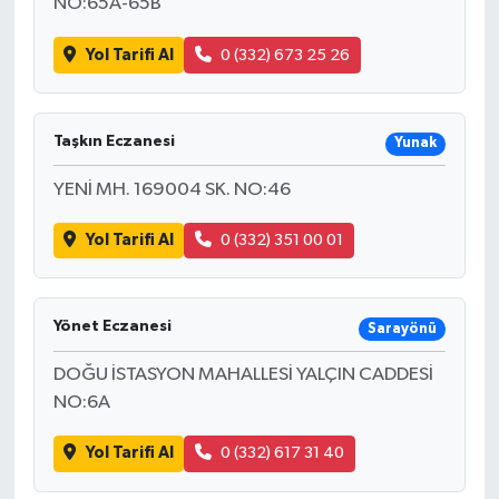
NO:65A-65B
Yol Tarifi Al
0 (332) 673 25 26
Taşkın Eczanesi
Yunak
YENİ MH. 169004 SK. NO:46
Yol Tarifi Al
0 (332) 351 00 01
Yönet Eczanesi
Sarayönü
DOĞU İSTASYON MAHALLESİ YALÇIN CADDESİ
NO:6A
Yol Tarifi Al
0 (332) 617 31 40