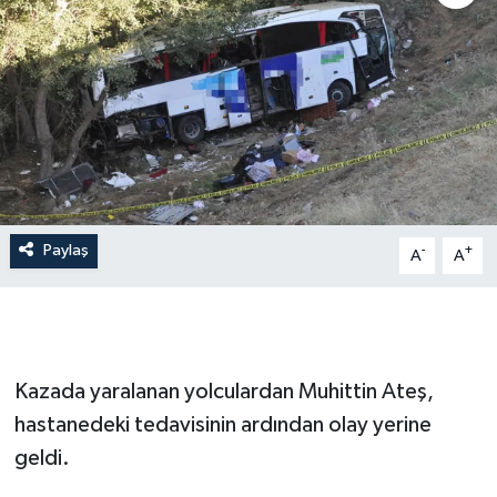
İLÇE HABERLERİ
KÜLTÜR-SANAT
KSÜ
DÜNYA
Paylaş
-
+
A
A
ROPORTAJ
MAGAZİN
KADIN-AİLE
Kazada yaralanan yolculardan Muhittin Ateş,
hastanedeki tedavisinin ardından olay yerine
YEREL YÖNETİM
geldi.
MEDYA