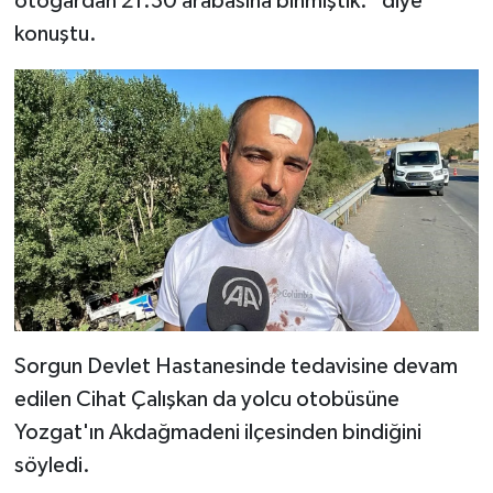
otogardan 21.30 arabasına binmiştik." diye
KİTAP
konuştu.
HEDEF2020
OTOMOBİL
MİZAH
TARİH
Genel
Politika
Sorgun Devlet Hastanesinde tedavisine devam
edilen Cihat Çalışkan da yolcu otobüsüne
YEREL
Yozgat'ın Akdağmadeni ilçesinden bindiğini
BÖLGEDEN
söyledi.