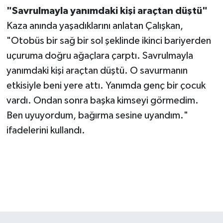
BİLİM TEKNOLOJİ
"Savrulmayla yanımdaki kişi araçtan düştü"
Kaza anında yaşadıklarını anlatan Çalışkan,
ASAYİŞ
"Otobüs bir sağ bir sol şeklinde ikinci bariyerden
uçuruma doğru ağaçlara çarptı. Savrulmayla
SEÇİM 2015
yanımdaki kişi araçtan düştü. O savurmanın
etkisiyle beni yere attı. Yanımda genç bir çocuk
ÇEVRE
vardı. Ondan sonra başka kimseyi görmedim.
BİLİM VE TEKNOLOJİ
Ben uyuyordum, bağırma sesine uyandım."
ifadelerini kullandı.
YARIŞMALAR
TANITIM
HABERDE İNSAN