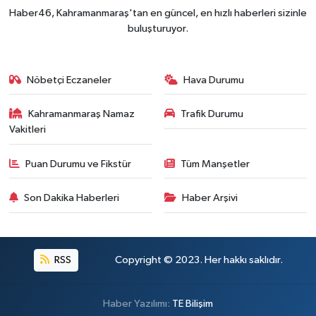
Kahramanmaraş'ta Fabrika Alevlere Teslim Oldu!
11:45 |
Haber46, Kahramanmaraş'tan en güncel, en hızlı haberleri sizinle
Kahramanmaraş'ın Tarihi Mirası İçin Ankara'da Kr
22:09 |
buluşturuyor.
Kahramanmaraş'ta Gazneliler Caddesi Yeni Yüzü
21:56 |
Kahramanmaraş'ta Acı Son! Kayıp Yaşlı Adam Be
21:05 |
Nöbetçi Eczaneler
Hava Durumu
Kahramanmaraş Namaz
Trafik Durumu
Vakitleri
Puan Durumu ve Fikstür
Tüm Manşetler
Son Dakika Haberleri
Haber Arşivi
RSS
Copyright © 2023. Her hakkı saklıdır.
Haber Yazılımı:
TE Bilişim