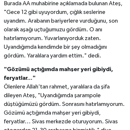
Burada AA muhabirine açıklamada bulunan Ateş,
"Gece 12 gibi uyuyordum, çığlık seslerine
SEÇİM 2011
uyandım. Arabanın bariyerlere vurduğunu, son
ÜÇÜNCÜ SAYFA
olarak aşağı uçtuğumuzu gördüm. O anı
hatırlamıyorum. Yuvarlanıyorduk zaten.
BİLİMNET
Uyandığımda kendimde bir şey olmadığını
gördüm. Yaralılara yardım ettim." dedi.
Yemek
"Gözümü açtığımda mahşer yeri gibiydi,
SİVİL TOPLUM
feryatlar..."
Ölenlere Allah'tan rahmet, yaralılara da şifa
SEÇİM 2014
dileyen Ateş, "Uyandığımda şarampole
KİM KİMDİR
düştüğümüzü gördüm. Sonrasını hatırlamıyorum.
Gözümü açtığımda mahşer yeri gibiydi,
ÇEK GÖNDER
feryatlar... Sivas merkezde oturuyorum. Sivas