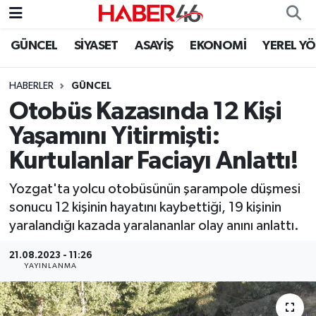
GÜNCEL
SİYASET
ASAYİŞ
EKONOMİ
YEREL Y
GÜNCEL
Nöbetçi Eczaneler
HABERLER
GÜNCEL
SİYASET
Hava Durumu
Otobüs Kazasında 12 Kişi
EKONOMİ
Kahramanmaraş Namaz Vakitleri
Yaşamını Yitirmişti:
Kurtulanlar Faciayı Anlattı!
SPOR
Trafik Durumu
Yozgat'ta yolcu otobüsünün şarampole düşmesi
YAŞAM
Süper Lig Puan Durumu ve Fikstür
sonucu 12 kişinin hayatını kaybettiği, 19 kişinin
yaralandığı kazada yaralananlar olay anını anlattı.
TEKNOLOJİ
Tüm Manşetler
21.08.2023 - 11:26
YAYINLANMA
SAĞLIK
Son Dakika Haberleri
EĞİTİM
Haber Arşivi