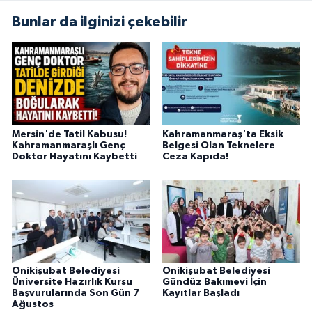
Bunlar da ilginizi çekebilir
Mersin'de Tatil Kabusu!
Kahramanmaraş'ta Eksik
Kahramanmaraşlı Genç
Belgesi Olan Teknelere
Doktor Hayatını Kaybetti
Ceza Kapıda!
Onikişubat Belediyesi
Onikişubat Belediyesi
Üniversite Hazırlık Kursu
Gündüz Bakımevi İçin
Başvurularında Son Gün 7
Kayıtlar Başladı
Ağustos