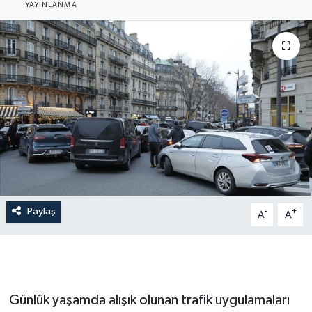
YAYINLANMA
İLÇE HABERLERİ
KÜLTÜR-SANAT
KSÜ
DÜNYA
ROPORTAJ
MAGAZİN
Paylaş
-
+
A
A
KADIN-AİLE
YEREL YÖNETİM
Günlük yaşamda alışık olunan trafik uygulamaları
MEDYA