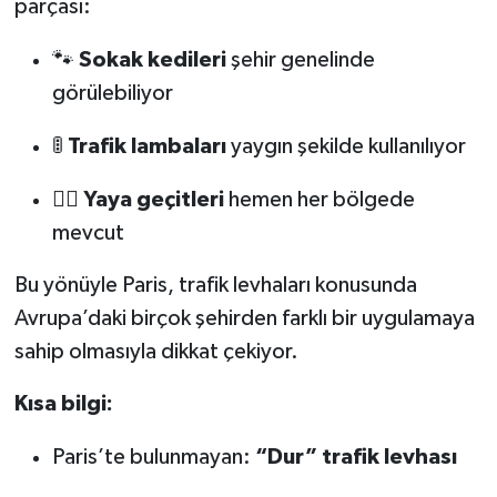
parçası:
KİTAP
🐾
Sokak kedileri
şehir genelinde
HEDEF2020
görülebiliyor
OTOMOBİL
🚦
Trafik lambaları
yaygın şekilde kullanılıyor
MİZAH
🚶‍♂️
Yaya geçitleri
hemen her bölgede
mevcut
TARİH
Bu yönüyle Paris, trafik levhaları konusunda
Genel
Avrupa’daki birçok şehirden farklı bir uygulamaya
Politika
sahip olmasıyla dikkat çekiyor.
Kısa bilgi:
YEREL
Paris’te bulunmayan:
“Dur” trafik levhası
BÖLGEDEN