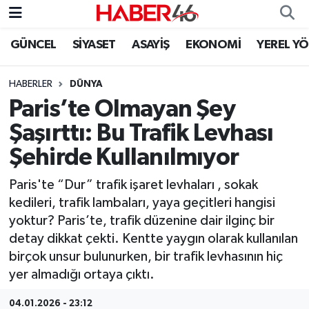
GÜNCEL
SİYASET
ASAYİŞ
EKONOMİ
YEREL Y
GÜNCEL
Nöbetçi Eczaneler
HABERLER
DÜNYA
SİYASET
Hava Durumu
Paris’te Olmayan Şey
EKONOMİ
Kahramanmaraş Namaz Vakitleri
Şaşırttı: Bu Trafik Levhası
Şehirde Kullanılmıyor
SPOR
Trafik Durumu
Paris'te “Dur” trafik işaret levhaları , sokak
YAŞAM
Süper Lig Puan Durumu ve Fikstür
kedileri, trafik lambaları, yaya geçitleri hangisi
yoktur? Paris’te, trafik düzenine dair ilginç bir
TEKNOLOJİ
Tüm Manşetler
detay dikkat çekti. Kentte yaygın olarak kullanılan
birçok unsur bulunurken, bir trafik levhasının hiç
SAĞLIK
Son Dakika Haberleri
yer almadığı ortaya çıktı.
EĞİTİM
Haber Arşivi
04.01.2026 - 23:12