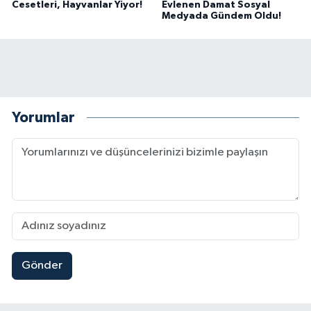
Cesetleri, Hayvanlar Yiyor!
Evlenen Damat Sosyal
Medyada Gündem Oldu!
Yorumlar
Gönder
Mersin'de Tatil Kabusu! Kahramanmaraşlı Genç 
19:49 |
Kahramanmaraş'ta Eksik Belgesi Olan Tekneler
19:48 |
Onikişubat Belediyesi Gündüz Bakımevi İçin Kayıt
19:12 |