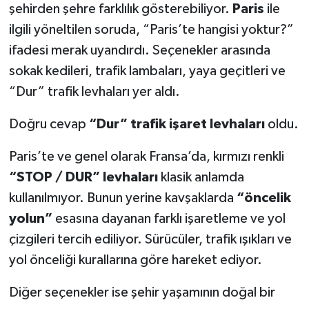
şehirden şehre farklılık gösterebiliyor.
Paris
ile
ilgili yöneltilen soruda, “Paris’te hangisi yoktur?”
SEÇİM 2011
ifadesi merak uyandırdı. Seçenekler arasında
ÜÇÜNCÜ SAYFA
sokak kedileri, trafik lambaları, yaya geçitleri ve
“Dur” trafik levhaları yer aldı.
BİLİMNET
Doğru cevap
“Dur” trafik işaret levhaları
oldu.
Yemek
Paris’te ve genel olarak Fransa’da, kırmızı renkli
SİVİL TOPLUM
“STOP / DUR” levhaları
klasik anlamda
kullanılmıyor. Bunun yerine kavşaklarda
“öncelik
SEÇİM 2014
yolun”
esasına dayanan farklı işaretleme ve yol
çizgileri tercih ediliyor. Sürücüler, trafik ışıkları ve
KİM KİMDİR
yol önceliği kurallarına göre hareket ediyor.
ÇEK GÖNDER
Diğer seçenekler ise şehir yaşamının doğal bir