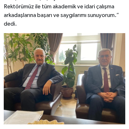
KİTAP
Rektörümüz ile tüm akademik ve idari çalışma
arkadaşlarına başarı ve saygılarımı sunuyorum.”
HEDEF2020
dedi.
OTOMOBİL
MİZAH
TARİH
Genel
Politika
YEREL
BÖLGEDEN