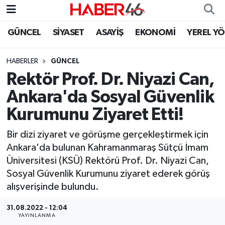
GÜNCEL
SİYASET
ASAYİŞ
EKONOMİ
YEREL Y
GÜNCEL
Nöbetçi Eczaneler
HABERLER
GÜNCEL
SİYASET
Hava Durumu
Rektör Prof. Dr. Niyazi Can,
EKONOMİ
Kahramanmaraş Namaz Vakitleri
Ankara'da Sosyal Güvenlik
Kurumunu Ziyaret Etti!
SPOR
Trafik Durumu
Bir dizi ziyaret ve görüşme gerçekleştirmek için
YAŞAM
Süper Lig Puan Durumu ve Fikstür
Ankara'da bulunan Kahramanmaraş Sütçü İmam
Üniversitesi (KSÜ) Rektörü Prof. Dr. Niyazi Can,
TEKNOLOJİ
Tüm Manşetler
Sosyal Güvenlik Kurumunu ziyaret ederek görüş
alışverişinde bulundu.
SAĞLIK
Son Dakika Haberleri
31.08.2022 - 12:04
EĞİTİM
Haber Arşivi
YAYINLANMA