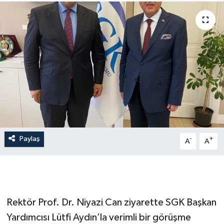
İLÇE HABERLERİ
KÜLTÜR-SANAT
KSÜ
DÜNYA
ROPORTAJ
Paylaş
-
+
A
A
MAGAZİN
KADIN-AİLE
YEREL YÖNETİM
Rektör Prof. Dr. Niyazi Can ziyarette SGK Başkan
Yardımcısı Lütfi Aydın’la verimli bir görüşme
MEDYA