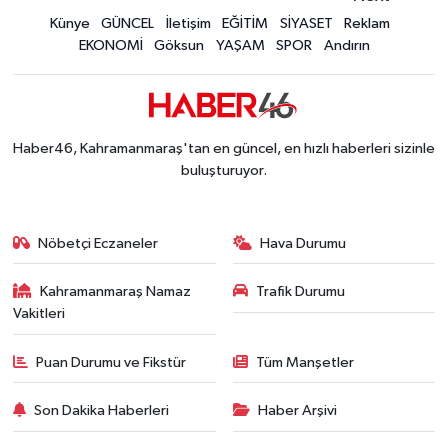
Kahramanmaraş Göksun 3,7 Büyüklüğündeki De
Künye
GÜNCEL
İletişim
EĞİTİM
SİYASET
Reklam
10:34 |
EKONOMİ
Göksun
YAŞAM
SPOR
Andırın
Haber46, Kahramanmaraş'tan en güncel, en hızlı haberleri sizinle
buluşturuyor.
Nöbetçi Eczaneler
Hava Durumu
Kahramanmaraş Namaz
Trafik Durumu
Vakitleri
Puan Durumu ve Fikstür
Tüm Manşetler
Son Dakika Haberleri
Haber Arşivi