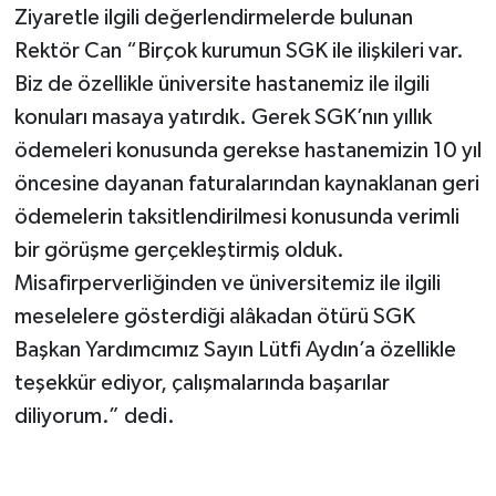
Ziyaretle ilgili değerlendirmelerde bulunan
BİLİM TEKNOLOJİ
Rektör Can “Birçok kurumun SGK ile ilişkileri var.
ASAYİŞ
Biz de özellikle üniversite hastanemiz ile ilgili
konuları masaya yatırdık. Gerek SGK’nın yıllık
SEÇİM 2015
ödemeleri konusunda gerekse hastanemizin 10 yıl
öncesine dayanan faturalarından kaynaklanan geri
ÇEVRE
ödemelerin taksitlendirilmesi konusunda verimli
BİLİM VE TEKNOLOJİ
bir görüşme gerçekleştirmiş olduk.
Misafirperverliğinden ve üniversitemiz ile ilgili
YARIŞMALAR
meselelere gösterdiği alâkadan ötürü SGK
Başkan Yardımcımız Sayın Lütfi Aydın’a özellikle
TANITIM
teşekkür ediyor, çalışmalarında başarılar
HABERDE İNSAN
diliyorum.” dedi.