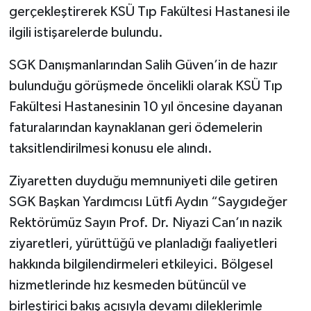
gerçekleştirerek KSÜ Tıp Fakültesi Hastanesi ile
ilgili istişarelerde bulundu.
SEÇİM 2011
SGK Danışmanlarından Salih Güven’in de hazır
ÜÇÜNCÜ SAYFA
bulunduğu görüşmede öncelikli olarak KSÜ Tıp
BİLİMNET
Fakültesi Hastanesinin 10 yıl öncesine dayanan
faturalarından kaynaklanan geri ödemelerin
Yemek
taksitlendirilmesi konusu ele alındı.
SİVİL TOPLUM
Ziyaretten duyduğu memnuniyeti dile getiren
SGK Başkan Yardımcısı Lütfi Aydın “Saygıdeğer
SEÇİM 2014
Rektörümüz Sayın Prof. Dr. Niyazi Can’ın nazik
ziyaretleri, yürüttüğü ve planladığı faaliyetleri
KİM KİMDİR
hakkında bilgilendirmeleri etkileyici. Bölgesel
ÇEK GÖNDER
hizmetlerinde hız kesmeden bütüncül ve
birleştirici bakış açısıyla devamı dileklerimle