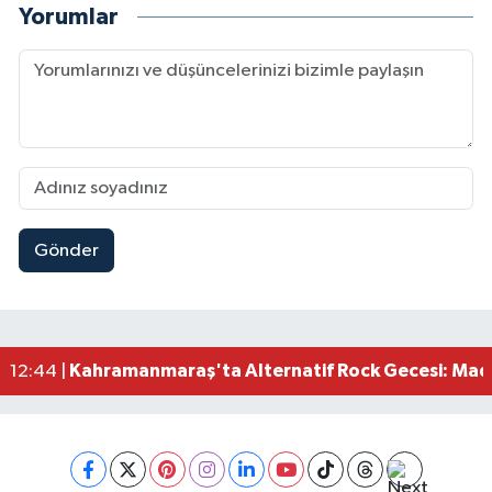
Yorumlar
Gönder
Kahramanmaraş'ın Tarihi Mirası İçin Ankara'da Kr
22:09 |
Kahramanmaraş'ta Gazneliler Caddesi Yeni Yüzü
21:56 |
Kahramanmaraş'ta Acı Son! Kayıp Yaşlı Adam Be
21:05 |
Kahramanmaraş'ta İş Kazası Can Aldı: Reklam P
16:36 |
Kahramanmaraş'ta Alternatif Rock Gecesi: Madr
12:44 |
Narkotikten Peş Peşe Operasyon! Kahramanmara
12:28 |
Dedublüman KAFUM'u Salladı! Kahramanmaraş
12:20 |
Kahramanmaraşlı Şehit Aileleri Cumhurbaşkanı E
12:08 |
Kahramanmaraş Ticaret ve Sanayi Odası Yeni Bin
12:01 |