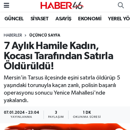
GÜNCEL
SİYASET
ASAYİŞ
EKONOMİ
YEREL Y
GÜNCEL
Nöbetçi Eczaneler
HABERLER
ÜÇÜNCÜ SAYFA
SİYASET
Hava Durumu
7 Aylık Hamile Kadın,
EKONOMİ
Kahramanmaraş Namaz Vakitleri
Kocası Tarafından Satırla
Öldürüldü!
SPOR
Trafik Durumu
Mersin'in Tarsus ilçesinde eşini satırla öldürüp 5
YAŞAM
Süper Lig Puan Durumu ve Fikstür
yaşındaki torunuyla kaçan zanlı, polisin başarılı
operasyonu sonucu Yenice Mahallesi'nde
TEKNOLOJİ
Tüm Manşetler
yakalandı.
SAĞLIK
Son Dakika Haberleri
07.01.2024 - 23:04
3
1 DK
YAYINLANMA
PAYLAŞIM
OKUNMA SÜRESI
EĞİTİM
Haber Arşivi