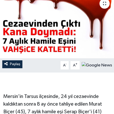
İLÇE HABERLERİ
KÜLTÜR-SANAT
KSÜ
DÜNYA
ROPORTAJ
Paylaş
-
+
A
A
MAGAZİN
KADIN-AİLE
Mersin'in Tarsus ilçesinde, 24 yıl cezaevinde
YEREL YÖNETİM
kaldıktan sonra 8 ay önce tahliye edilen Murat
Biçer (45), 7 aylık hamile eşi Serap Biçer'i (41)
MEDYA