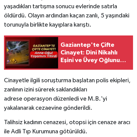
yaşadıkları tartışma sonucu evlerinde satırla
SEÇİM 2011
öldürdü. Olayın ardından kaçan zanlı, 5 yaşındaki
torunuyla birlikte kayıplara karıştı.
ÜÇÜNCÜ SAYFA
Gaziantep'te Çifte
BİLİMNET
Cinayet: Dini Nikahlı
Eşini ve Üvey Oğlunu
Yemek
Öldürdü!
SİVİL TOPLUM
Cinayetle ilgili soruşturma başlatan polis ekipleri,
zanlının izini sürerek saklandıkları
SEÇİM 2014
adrese operasyon düzenledi ve M.B.'yi
yakalanarak cezaevine gönderildi.
KİM KİMDİR
Talihsiz kadının cenazesi, otopsi için cenaze aracı
ÇEK GÖNDER
ile Adli Tıp Kurumuna götürüldü.