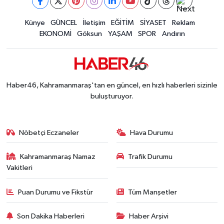
Kahramanmaraş'ta Tarım İçin Su Seferberliği Ba
20:05 |
Kahramanmaraş'ta 5 Kilometrelik Yolda Sıcak As
Künye
GÜNCEL
İletişim
EĞİTİM
SİYASET
Reklam
20:02 |
EKONOMİ
Göksun
YAŞAM
SPOR
Andırın
Haber46, Kahramanmaraş'tan en güncel, en hızlı haberleri sizinle
buluşturuyor.
Nöbetçi Eczaneler
Hava Durumu
Kahramanmaraş Namaz
Trafik Durumu
Vakitleri
Puan Durumu ve Fikstür
Tüm Manşetler
Son Dakika Haberleri
Haber Arşivi