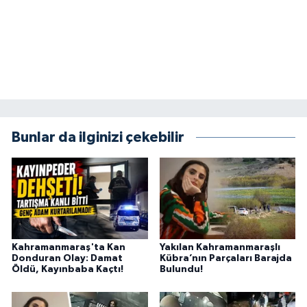
KİTAP
HEDEF2020
OTOMOBİL
MİZAH
Bunlar da ilginizi çekebilir
TARİH
Genel
Politika
Kahramanmaraş'ta Kan
Yakılan Kahramanmaraşlı
YEREL
Donduran Olay: Damat
Kübra’nın Parçaları Barajda
Öldü, Kayınbaba Kaçtı!
Bulundu!
BÖLGEDEN