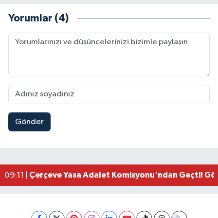
Yorumlar (4)
Gönder
Kahramanmaraşlı İşçi Adana'daki Tünel Faciasın
17:19 |
Kahramanmaraş'ta Kayıp Çocuk Sulama Kanalın
15:00 |
Kahramanmaraş'ta Zakkum Rüzgârı! KAFUM Tıkl
12:28 |
Kahramanmaraş'ta Kasten Öldürme ve Fuhşa Teşvi
12:18 |
Çerçeve Yasa Adalet Komisyonu'ndan Geçti! Gö
09:11 |
Kahramanmaraş'taki Okul Saldırısı TBMM Günde
09:04 |
Kahramanmaraş'ta Uluslararası Bisiklet Heyecan
22:09 |
Kahramanmaraş'ta Pusula Maraş Eğitim Merkezi
20:14 |