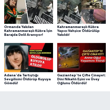
BİLİM TEKNOLOJİ
ASAYİŞ
Ormanda Yakılan
Kahramanmaraşlı Kübra
SEÇİM 2015
Kahramanmaraşlı Kübra İçin
Yapıcı Vahşice Öldürülüp
Barajda Delil Aranıyor!
Yakıldı!
ÇEVRE
BİLİM VE TEKNOLOJİ
YARIŞMALAR
Adana'da Tartıştığı
Gaziantep'te Çifte Cinayet:
TANITIM
Sevgilisini Öldürüp Kuyuya
Dini Nikahlı Eşini ve Üvey
Gömdü!
Oğlunu Öldürdü!
HABERDE İNSAN