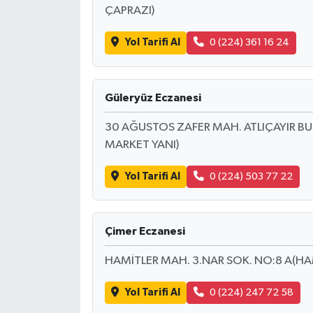
KİTAP
ÇAPRAZI)
HEDEF2020
Yol Tarifi Al
0 (224) 361 16 24
OTOMOBİL
Güleryüz Eczanesi
MİZAH
30 AĞUSTOS ZAFER MAH. ATLIÇAYIR BUL
MARKET YANI)
TARİH
Yol Tarifi Al
0 (224) 503 77 22
Genel
Politika
Çimer Eczanesi
YEREL
HAMİTLER MAH. 3.NAR SOK. NO:8 A(HAM
BÖLGEDEN
Yol Tarifi Al
0 (224) 247 72 58