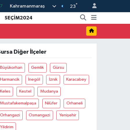
°
Kahramanmaraş
23
18
SEÇİM2024
32
38
59
19
ursa Diğer İlçeler
Büyükorhan
Gemlik
Gürsu
Harmancik
İnegöl
İznik
Karacabey
Keles
Kestel
Mudanya
Mustafakemalpaşa
Nilüfer
Orhaneli
Orhangazi
Osmangazi
Yenişehir
Yildirim