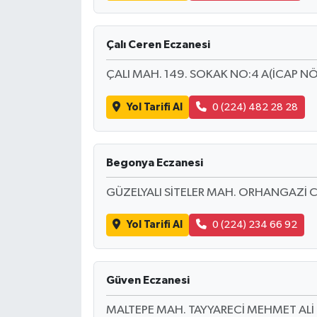
SEÇİM 2011
Çalı Ceren Eczanesi
ÜÇÜNCÜ SAYFA
ÇALI MAH. 149. SOKAK NO:4 A(İCAP NÖ
BİLİMNET
Yol Tarifi Al
0 (224) 482 28 28
Yemek
Begonya Eczanesi
SİVİL TOPLUM
GÜZELYALI SİTELER MAH. ORHANGAZİ C
SEÇİM 2014
Yol Tarifi Al
0 (224) 234 66 92
KİM KİMDİR
Güven Eczanesi
ÇEK GÖNDER
MALTEPE MAH. TAYYARECİ MEHMET ALİ C