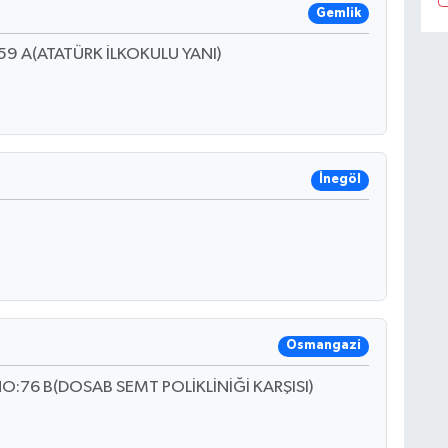
Gemlik
59 A(ATATÜRK İLKOKULU YANI)
İnegöl
Osmangazi
:76 B(DOSAB SEMT POLİKLİNİĞİ KARŞISI)