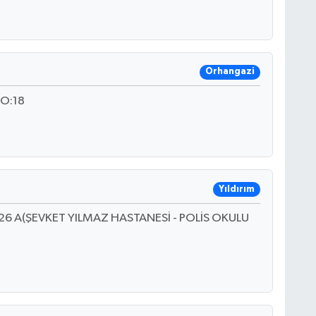
Orhangazi
O:18
Yıldırım
6 A(ŞEVKET YILMAZ HASTANESİ - POLİS OKULU