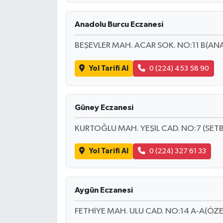
BİLİM TEKNOLOJİ
Anadolu Burcu Eczanesi
ASAYİŞ
BEŞEVLER MAH. ACAR SOK. NO:11 B(ANA
SEÇİM 2015
Yol Tarifi Al
0 (224) 453 58 90
ÇEVRE
Güney Eczanesi
BİLİM VE TEKNOLOJİ
KURTOĞLU MAH. YEŞİL CAD. NO:7 (SET
YARIŞMALAR
Yol Tarifi Al
0 (224) 327 61 33
TANITIM
HABERDE İNSAN
Aygün Eczanesi
FETHİYE MAH. ULU CAD. NO:14 A-A(ÖZE