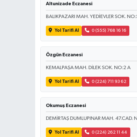
Altunizade Eczanesi
İLÇE HABERLERİ
BALIKPAZARI MAH. YEDİEVLER SOK. NO:
KÜLTÜR-SANAT
Yol Tarifi Al
0 (555) 768 16 16
KSÜ
Özgün Eczanesi
DÜNYA
KEMALPAŞA MAH. DİLEK SOK. NO:2 A
ROPORTAJ
Yol Tarifi Al
0 (224) 711 93 62
MAGAZİN
KADIN-AİLE
Okumuş Eczanesi
DEMİRTAŞ DUMLUPINAR MAH. 47.CAD. NO
YEREL YÖNETİM
Yol Tarifi Al
0 (224) 262 11 44
MEDYA