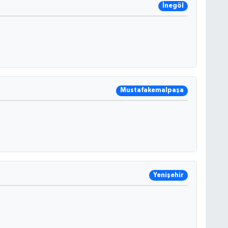
İnegöl
Mustafakemalpaşa
Yenişehir