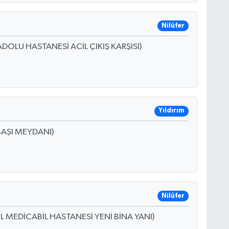
Nilüfer
DOLU HASTANESİ ACİL ÇIKIŞ KARŞISI)
Yıldırım
BAŞI MEYDANI)
Nilüfer
L MEDİCABİL HASTANESİ YENİ BİNA YANI)