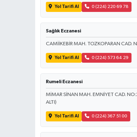
Yol Tarifi Al
0 (224) 220 69 78
Sağlık Eczanesi
CAMİİKEBİR MAH. TOZKOPARAN CAD. N
Yol Tarifi Al
0 (224) 573 64 29
Rumeli Eczanesi
MİMAR SİNAN MAH. EMNİYET CAD. NO:2
ALTI)
Yol Tarifi Al
0 (224) 367 51 00