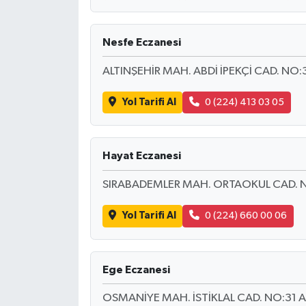
Nesfe Eczanesi
ALTINŞEHİR MAH. ABDİ İPEKÇİ CAD. N
Yol Tarifi Al
0 (224) 413 03 05
Hayat Eczanesi
SIRABADEMLER MAH. ORTAOKUL CAD. 
Yol Tarifi Al
0 (224) 660 00 06
Ege Eczanesi
OSMANİYE MAH. İSTİKLAL CAD. NO:31 A