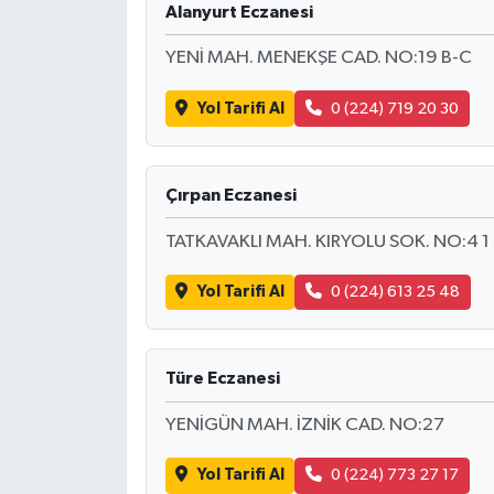
Alanyurt Eczanesi
YENİ MAH. MENEKŞE CAD. NO:19 B-C
Yol Tarifi Al
0 (224) 719 20 30
Çırpan Eczanesi
TATKAVAKLI MAH. KIRYOLU SOK. NO:4 1
Yol Tarifi Al
0 (224) 613 25 48
Türe Eczanesi
YENİGÜN MAH. İZNİK CAD. NO:27
Yol Tarifi Al
0 (224) 773 27 17