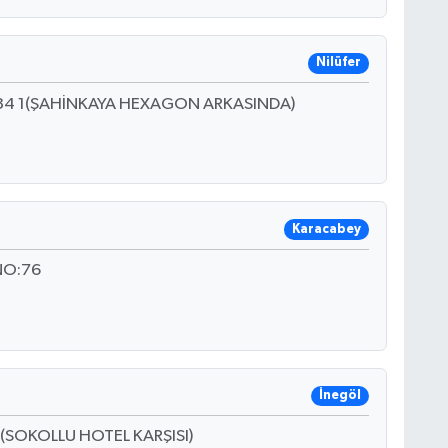
Nilüfer
O:34 1(ŞAHİNKAYA HEXAGON ARKASINDA)
Karacabey
NO:76
İnegöl
(SOKOLLU HOTEL KARŞISI)