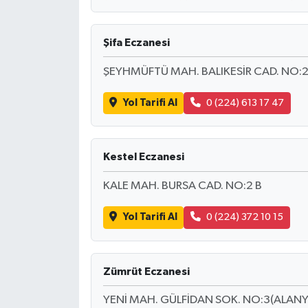
Şifa Eczanesi
ŞEYHMÜFTÜ MAH. BALIKESİR CAD. NO:28
Yol Tarifi Al
0 (224) 613 17 47
Kestel Eczanesi
KALE MAH. BURSA CAD. NO:2 B
Yol Tarifi Al
0 (224) 372 10 15
Zümrüt Eczanesi
YENİ MAH. GÜLFİDAN SOK. NO:3(ALAN