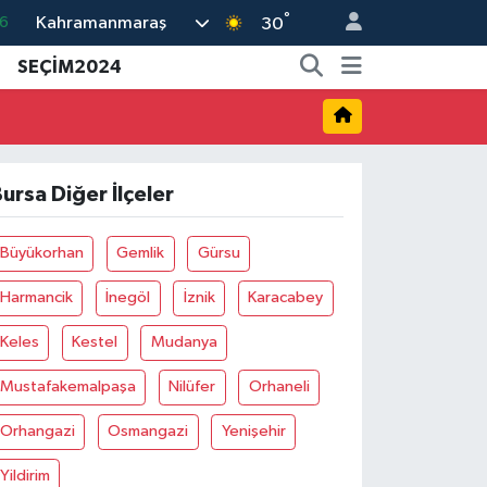
°
Kahramanmaraş
30
5
8
SEÇİM2024
2
9
0
ursa Diğer İlçeler
Büyükorhan
Gemlik
Gürsu
Harmancik
İnegöl
İznik
Karacabey
Keles
Kestel
Mudanya
Mustafakemalpaşa
Nilüfer
Orhaneli
Orhangazi
Osmangazi
Yenişehir
Yildirim