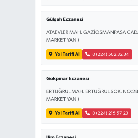
SEÇİM 2011
Gülşah Eczanesi
ÜÇÜNCÜ SAYFA
ATAEVLER MAH. GAZİOSMANPAŞA CAD. NO
MARKET YANI)
BİLİMNET
Yol Tarifi Al
0 (224) 502 32 34
Yemek
SİVİL TOPLUM
Gökpınar Eczanesi
ERTUĞRUL MAH. ERTUĞRUL SOK. NO:28 
SEÇİM 2014
MARKET YANI)
KİM KİMDİR
Yol Tarifi Al
0 (224) 215 57 23
ÇEK GÖNDER
Ilim Eczanesi