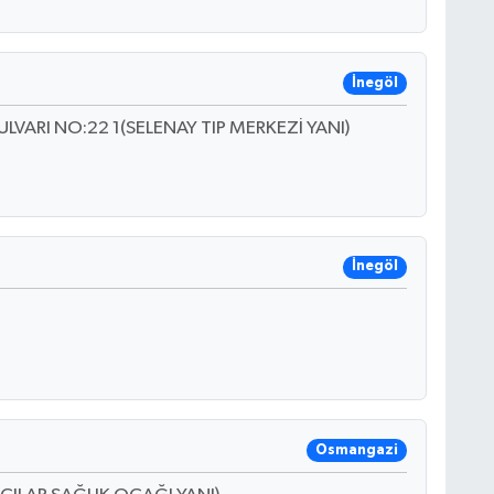
İnegöl
ARI NO:22 1(SELENAY TIP MERKEZİ YANI)
İnegöl
Osmangazi