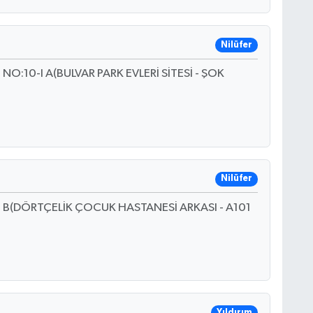
Nilüfer
:10-I A(BULVAR PARK EVLERİ SİTESİ - ŞOK
Nilüfer
B(DÖRTÇELİK ÇOCUK HASTANESİ ARKASI - A101
Yıldırım