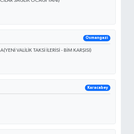
CILAR SAĞLIK OCAĞI YANI)
Osmangazi
Nİ VALİLİK TAKSİ İLERİSİ - BİM KARŞISI)
Karacabey