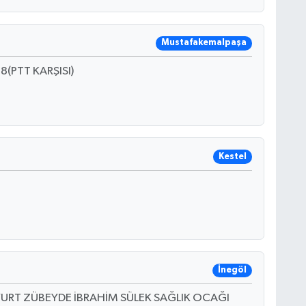
Mustafakemalpaşa
(PTT KARŞISI)
Kestel
İnegöl
YURT ZÜBEYDE İBRAHİM SÜLEK SAĞLIK OCAĞI