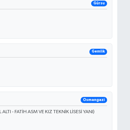
Gürsu
Gemlik
Osmangazi
TI - FATİH ASM VE KIZ TEKNİK LİSESİ YANI)