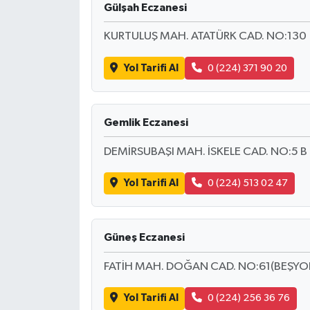
Gülşah Eczanesi
KURTULUŞ MAH. ATATÜRK CAD. NO:130
Yol Tarifi Al
0 (224) 371 90 20
Gemlik Eczanesi
DEMİRSUBAŞI MAH. İSKELE CAD. NO:5 B
Yol Tarifi Al
0 (224) 513 02 47
Güneş Eczanesi
FATİH MAH. DOĞAN CAD. NO:61(BEŞYOL AL
Yol Tarifi Al
0 (224) 256 36 76