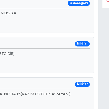
Osmangazi
 NO:23 A
Nilüfer
TÇİDİR)
Nilüfer
. NO:1A 15(KAZIM ÖZDİLEK ASM YANI)