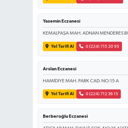
BİLİM TEKNOLOJİ
ASAYİŞ
Yasemin Eczanesi
KEMALPAŞA MAH. ADNAN MENDERES BULV
SEÇİM 2015
Yol Tarifi Al
0 (224) 715 20 95
ÇEVRE
BİLİM VE TEKNOLOJİ
Arslan Eczanesi
YARIŞMALAR
HAMİDİYE MAH. PARK CAD. NO:15 A
TANITIM
Yol Tarifi Al
0 (224) 712 36 15
HABERDE İNSAN
Berberoğlu Eczanesi