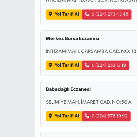
ATICILAR MAH. DAVUT SOK. NO:16 A(ATI
Yol Tarifi Al
0 (224) 273 43 45
Merkez Bursa Eczanesi
İNTİZAM MAH. ÇARŞAMBA CAD. NO: 18 A(YE
Yol Tarifi Al
0 (224) 253 13 19
Babadağlı Eczanesi
SELİMİYE MAH. İMARET CAD. NO:56 A
Yol Tarifi Al
0 (224) 676 19 92