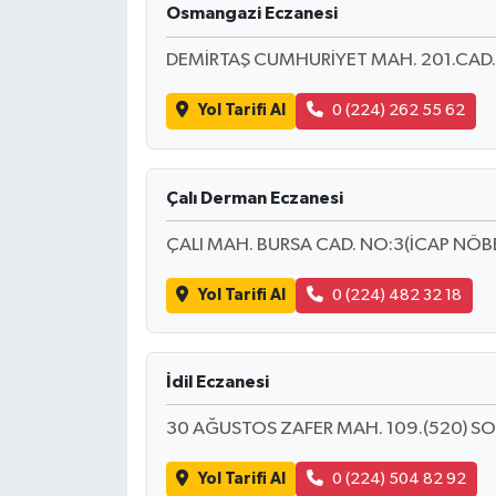
Osmangazi Eczanesi
İLÇE HABERLERİ
DEMİRTAŞ CUMHURİYET MAH. 201.CAD.
KÜLTÜR-SANAT
Yol Tarifi Al
0 (224) 262 55 62
KSÜ
Çalı Derman Eczanesi
DÜNYA
ÇALI MAH. BURSA CAD. NO:3(İCAP NÖBE
ROPORTAJ
Yol Tarifi Al
0 (224) 482 32 18
MAGAZİN
KADIN-AİLE
İdil Eczanesi
30 AĞUSTOS ZAFER MAH. 109.(520) SOK
YEREL YÖNETİM
Yol Tarifi Al
0 (224) 504 82 92
MEDYA