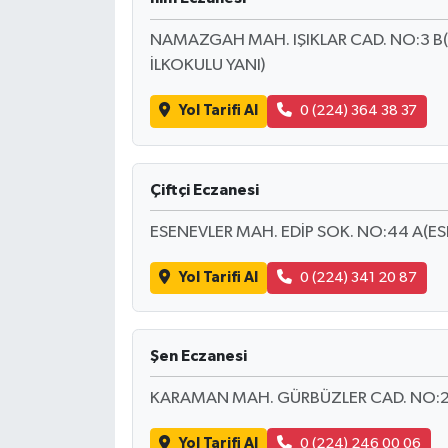
KİTAP
NAMAZGAH MAH. IŞIKLAR CAD. NO:3 
HEDEF2020
İLKOKULU YANI)
OTOMOBİL
Yol Tarifi Al
0 (224) 364 38 37
MİZAH
Çiftçi Eczanesi
TARİH
ESENEVLER MAH. EDİP SOK. NO:44 A(ES
Genel
Yol Tarifi Al
0 (224) 341 20 87
Politika
Şen Eczanesi
YEREL
KARAMAN MAH. GÜRBÜZLER CAD. NO:22
BÖLGEDEN
Yol Tarifi Al
0 (224) 246 00 06