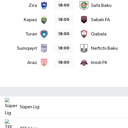
Zira
Safa Baku
18:00
SEÇİM 2011
Kapaz
Sabah FA
18:00
ÜÇÜNCÜ SAYFA
Turan
Qabala
18:00
BİLİMNET
Sumqayıt
Neftchi Baku
18:00
Yemek
Araz
Imisli FK
18:00
SİVİL TOPLUM
SEÇİM 2014
KİM KİMDİR
Süper Lig
ÇEK GÖNDER