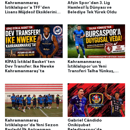
Kahramanmaraş
Afşin Spor'dan 3. Lig
İstiklalspor'a TFF'den
Hamlesi! İş Dünyası ve
Lisans Müjdesi! Eksiklerini
Belediye Tek Yürek Oldu
Tamamladı, Yeni Sezona
Resmen Hazır
KİPAŞ İstiklal Basket’ten
Kahramanmaraş
Dev Transfer: Ike Nweke
İstiklalspor'un Yeni
Kahramanmaraş’ta
Transferi Talha Yünkuş,
Bursaspor'a Duygusal
Mesajla Veda Etti
Kahramanmaraş
Gabriel Cândido
İstiklalspor'da Yeni Sezon
Onikişubat
Başladı! İlk Antrenman
Belediyespor’da