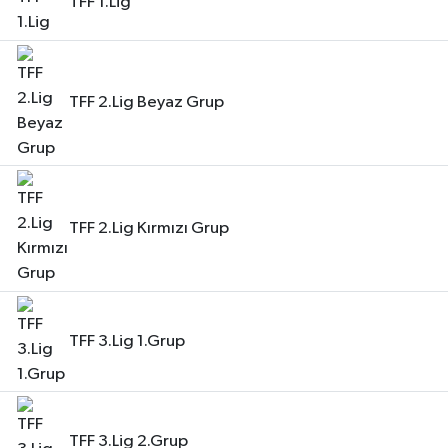
TFF 1.Lig
KİTAP
HEDEF2020
TFF 2.Lig Beyaz Grup
OTOMOBİL
MİZAH
TARİH
TFF 2.Lig Kırmızı Grup
Genel
Politika
TFF 3.Lig 1.Grup
YEREL
BÖLGEDEN
TFF 3.Lig 2.Grup