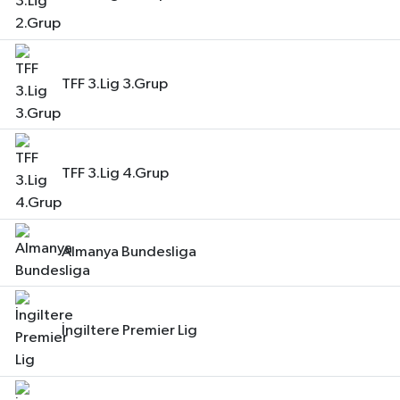
BİLİM TEKNOLOJİ
ASAYİŞ
TFF 3.Lig 3.Grup
SEÇİM 2015
ÇEVRE
TFF 3.Lig 4.Grup
BİLİM VE TEKNOLOJİ
YARIŞMALAR
Almanya Bundesliga
TANITIM
İngiltere Premier Lig
HABERDE İNSAN