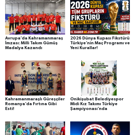
Avrupa’da Kahramanmaraş
2026 Dünya Kupası Fikstürü
İmzası: Milli Takım Gümüş
Türkiye’nin Maç Programı ve
Madalya Kazandı
Yeni Kurallar!
Kahramanmaraşlı Güreşçiler
Onikişubat Belediyespor
Romanya’da Fırtına Gibi
Midi Kız Takımı Türkiye
Esti!
Şampiyonası’nda