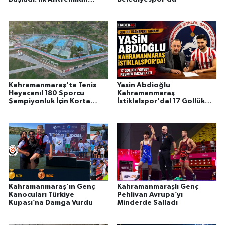
Yapıldı
Kahramanmaraş'ta Tenis
Yasin Abdioğlu
Heyecanı! 180 Sporcu
Kahramanmaraş
Şampiyonluk İçin Korta
İstiklalspor'da! 17 Gollük
Çıktı
Golcü Resmen İmzayı Attı
Kahramanmaraş’ın Genç
Kahramanmaraşlı Genç
Kanocuları Türkiye
Pehlivan Avrupa’yı
Kupası’na Damga Vurdu
Minderde Salladı