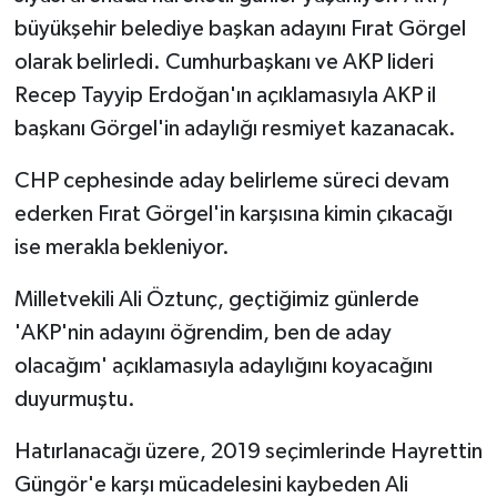
büyükşehir belediye başkan adayını Fırat Görgel
SEÇİM 2011
olarak belirledi. Cumhurbaşkanı ve AKP lideri
Recep Tayyip Erdoğan'ın açıklamasıyla AKP il
ÜÇÜNCÜ SAYFA
başkanı Görgel'in adaylığı resmiyet kazanacak.
BİLİMNET
CHP cephesinde aday belirleme süreci devam
ederken Fırat Görgel'in karşısına kimin çıkacağı
Yemek
ise merakla bekleniyor.
SİVİL TOPLUM
Milletvekili Ali Öztunç, geçtiğimiz günlerde
'AKP'nin adayını öğrendim, ben de aday
SEÇİM 2014
olacağım' açıklamasıyla adaylığını koyacağını
KİM KİMDİR
duyurmuştu.
ÇEK GÖNDER
Hatırlanacağı üzere, 2019 seçimlerinde Hayrettin
Güngör'e karşı mücadelesini kaybeden Ali