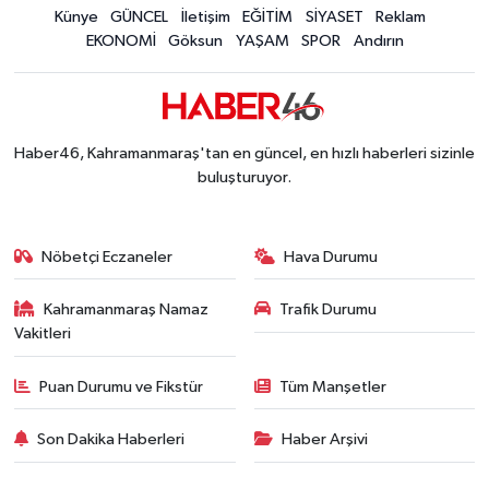
Konserler Satışları Patlattı! Kahramanmaraş Ağ
Künye
GÜNCEL
İletişim
EĞİTİM
SİYASET
Reklam
14:18 |
EKONOMİ
Göksun
YAŞAM
SPOR
Andırın
Kahramanmaraş'ta 45 Milyon TL'lik Yatırım Tam
13:55 |
KAFUM'da Rock Gecesi! Zakkum Kahramanmaraş
13:53 |
Kahramanmaraş-Göksun Yolunu Kullananlar Dik
13:27 |
Kahramanmaraş'ta Fabrika Alevlere Teslim Oldu!
11:45 |
Haber46, Kahramanmaraş'tan en güncel, en hızlı haberleri sizinle
Kahramanmaraş'ın Tarihi Mirası İçin Ankara'da Kr
22:09 |
buluşturuyor.
Kahramanmaraş'ta Gazneliler Caddesi Yeni Yüzü
21:56 |
Kahramanmaraş'ta Acı Son! Kayıp Yaşlı Adam Be
21:05 |
Nöbetçi Eczaneler
Hava Durumu
Kahramanmaraş Namaz
Trafik Durumu
Vakitleri
Puan Durumu ve Fikstür
Tüm Manşetler
Son Dakika Haberleri
Haber Arşivi