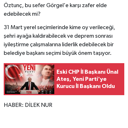
KİTAP
Öztunç, bu sefer Görgel'e karşı zafer elde
edebilecek mi?
HEDEF2020
31 Mart yerel seçimlerinde kime oy verileceği,
OTOMOBİL
şehri ayağa kaldırabilecek ve deprem sonrası
iyileştirme çalışmalarına liderlik edebilecek bir
MİZAH
belediye başkanı seçimi büyük önem taşıyor.
TARİH
Eski CHP İl Başkanı Ünal
Genel
Ateş, Yeni Parti'ye
Kurucu İl Başkanı Oldu
Politika
YEREL
HABER: DİLEK NUR
BÖLGEDEN