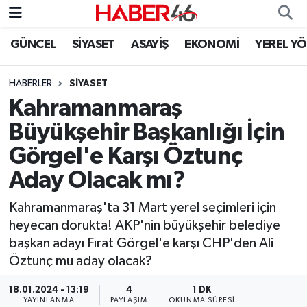
GÜNCEL
SİYASET
ASAYİŞ
EKONOMİ
YEREL Y
GÜNCEL
Nöbetçi Eczaneler
HABERLER
SİYASET
SİYASET
Hava Durumu
Kahramanmaraş
EKONOMİ
Kahramanmaraş Namaz Vakitleri
Büyükşehir Başkanlığı İçin
Görgel'e Karşı Öztunç
SPOR
Trafik Durumu
Aday Olacak mı?
YAŞAM
Süper Lig Puan Durumu ve Fikstür
Kahramanmaraş'ta 31 Mart yerel seçimleri için
heyecan dorukta! AKP'nin büyükşehir belediye
TEKNOLOJİ
Tüm Manşetler
başkan adayı Fırat Görgel'e karşı CHP'den Ali
Öztunç mu aday olacak?
SAĞLIK
Son Dakika Haberleri
18.01.2024 - 13:19
4
1 DK
EĞİTİM
Haber Arşivi
YAYINLANMA
PAYLAŞIM
OKUNMA SÜRESI