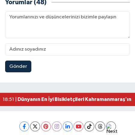
Yorumlar (48)
Gönder
Mersin'de Tatil Kabusu! Kahramanmaraşlı Genç 
19:49 |
Kahramanmaraş'ta Eksik Belgesi Olan Tekneler
19:48 |
Onikişubat Belediyesi Gündüz Bakımevi İçin Kayıt
19:12 |
Kahramanmaraş'ta 29 Kilometrelik Grup Yolunda
19:10 |
Dünyanın En İyi Bisikletçileri Kahramanmaraş'ın Z
18:51 |
Kahramanmaraş'ta Zehir Tacirlerine Eş Zamanlı 
15:15 |
Kahramanmaraş'ta Gerçeğini Aratmayan Yangın 
14:54 |
Kahramanmaraş'ta Pazarcık'a 38 Bin Ton Asfalt
14:32 |
Kahramanmaraş'ta Müzik Dolu Akşam! KAFUM'da
14:26 |