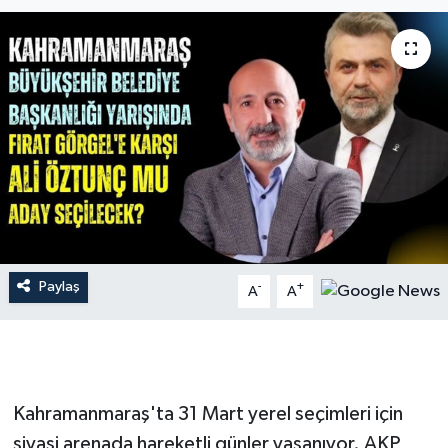
İLÇE HABERLERİ
KÜLTÜR-SANAT
KSÜ
DÜNYA
ROPORTAJ
Paylaş
-
+
MAGAZİN
A
A
KADIN-AİLE
YEREL YÖNETİM
Kahramanmaraş'ta 31 Mart yerel seçimleri için
siyasi arenada hareketli günler yaşanıyor. AKP,
MEDYA