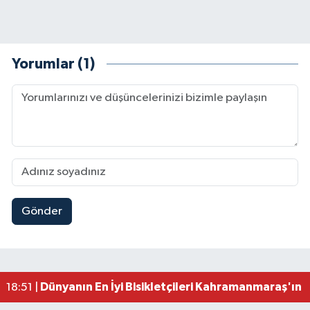
Yorumlar (1)
Gönder
Mersin'de Tatil Kabusu! Kahramanmaraşlı Genç 
19:49 |
Kahramanmaraş'ta Eksik Belgesi Olan Tekneler
19:48 |
Onikişubat Belediyesi Gündüz Bakımevi İçin Kayıt
19:12 |
Kahramanmaraş'ta 29 Kilometrelik Grup Yolunda
19:10 |
Dünyanın En İyi Bisikletçileri Kahramanmaraş'ın Z
18:51 |
Kahramanmaraş'ta Zehir Tacirlerine Eş Zamanlı 
15:15 |