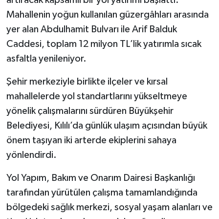
artıracak kapsamlı bir yol yatırımı başlattı.
Mahallenin yoğun kullanılan güzergâhları arasında
SEÇİM 2011
yer alan Abdulhamit Bulvarı ile Arif Balduk
Caddesi, toplam 12 milyon TL’lik yatırımla sıcak
ÜÇÜNCÜ SAYFA
asfaltla yenileniyor.
BİLİMNET
Şehir merkeziyle birlikte ilçeler ve kırsal
mahallelerde yol standartlarını yükseltmeye
Yemek
yönelik çalışmalarını sürdüren Büyükşehir
SİVİL TOPLUM
Belediyesi, Kılılı’da günlük ulaşım açısından büyük
önem taşıyan iki arterde ekiplerini sahaya
SEÇİM 2014
yönlendirdi.
KİM KİMDİR
Yol Yapım, Bakım ve Onarım Dairesi Başkanlığı
tarafından yürütülen çalışma tamamlandığında
ÇEK GÖNDER
bölgedeki sağlık merkezi, sosyal yaşam alanları ve