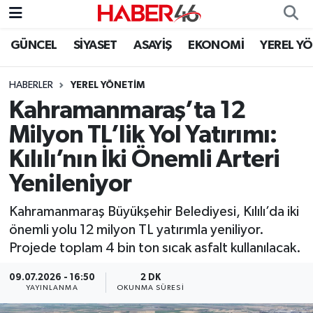
GÜNCEL
SİYASET
ASAYİŞ
EKONOMİ
YEREL Y
GÜNCEL
Nöbetçi Eczaneler
HABERLER
YEREL YÖNETİM
SİYASET
Hava Durumu
Kahramanmaraş’ta 12
EKONOMİ
Kahramanmaraş Namaz Vakitleri
Milyon TL’lik Yol Yatırımı:
Kılılı’nın İki Önemli Arteri
SPOR
Trafik Durumu
Yenileniyor
YAŞAM
Süper Lig Puan Durumu ve Fikstür
Kahramanmaraş Büyükşehir Belediyesi, Kılılı’da iki
önemli yolu 12 milyon TL yatırımla yeniliyor.
TEKNOLOJİ
Tüm Manşetler
Projede toplam 4 bin ton sıcak asfalt kullanılacak.
SAĞLIK
Son Dakika Haberleri
09.07.2026 - 16:50
2 DK
YAYINLANMA
OKUNMA SÜRESI
EĞİTİM
Haber Arşivi