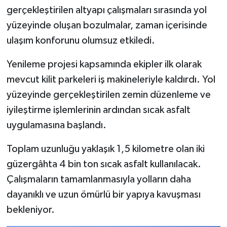
BİLİM TEKNOLOJİ
gerçekleştirilen altyapı çalışmaları sırasında yol
yüzeyinde oluşan bozulmalar, zaman içerisinde
ASAYİŞ
ulaşım konforunu olumsuz etkiledi.
SEÇİM 2015
Yenileme projesi kapsamında ekipler ilk olarak
mevcut kilit parkeleri iş makineleriyle kaldırdı. Yol
ÇEVRE
yüzeyinde gerçekleştirilen zemin düzenleme ve
iyileştirme işlemlerinin ardından sıcak asfalt
BİLİM VE TEKNOLOJİ
uygulamasına başlandı.
YARIŞMALAR
Toplam uzunluğu yaklaşık 1,5 kilometre olan iki
güzergâhta 4 bin ton sıcak asfalt kullanılacak.
TANITIM
Çalışmaların tamamlanmasıyla yolların daha
HABERDE İNSAN
dayanıklı ve uzun ömürlü bir yapıya kavuşması
bekleniyor.