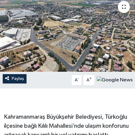
İLÇE HABERLERİ
KÜLTÜR-SANAT
KSÜ
DÜNYA
ROPORTAJ
Paylaş
-
+
A
A
MAGAZİN
KADIN-AİLE
Kahramanmaraş Büyükşehir Belediyesi, Türkoğlu
YEREL YÖNETİM
ilçesine bağlı Kılılı Mahallesi’nde ulaşım konforunu
MEDYA