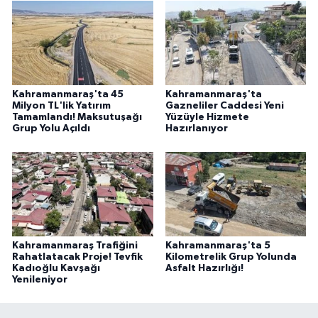
Kahramanmaraş'ta 45
Kahramanmaraş'ta
Milyon TL'lik Yatırım
Gazneliler Caddesi Yeni
Tamamlandı! Maksutuşağı
Yüzüyle Hizmete
Grup Yolu Açıldı
Hazırlanıyor
Kahramanmaraş Trafiğini
Kahramanmaraş'ta 5
Rahatlatacak Proje! Tevfik
Kilometrelik Grup Yolunda
Kadıoğlu Kavşağı
Asfalt Hazırlığı!
Yenileniyor