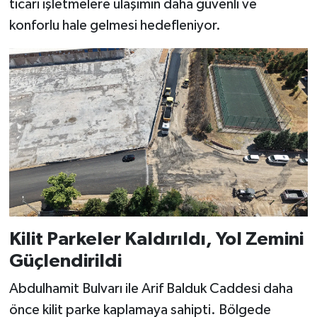
ticari işletmelere ulaşımın daha güvenli ve
KİTAP
konforlu hale gelmesi hedefleniyor.
HEDEF2020
OTOMOBİL
MİZAH
TARİH
Genel
Politika
Kilit Parkeler Kaldırıldı, Yol Zemini
YEREL
Güçlendirildi
Abdulhamit Bulvarı ile Arif Balduk Caddesi daha
BÖLGEDEN
önce kilit parke kaplamaya sahipti. Bölgede