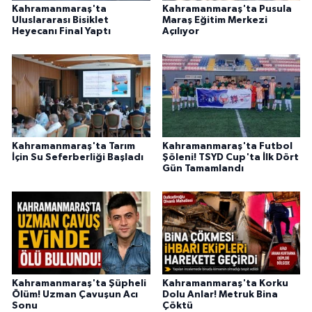
Kahramanmaraş'ta
Kahramanmaraş'ta Pusula
Uluslararası Bisiklet
Maraş Eğitim Merkezi
Heyecanı Final Yaptı
Açılıyor
Kahramanmaraş'ta Tarım
Kahramanmaraş'ta Futbol
İçin Su Seferberliği Başladı
Şöleni! TSYD Cup'ta İlk Dört
Gün Tamamlandı
Kahramanmaraş'ta Şüpheli
Kahramanmaraş'ta Korku
Ölüm! Uzman Çavuşun Acı
Dolu Anlar! Metruk Bina
Sonu
Çöktü