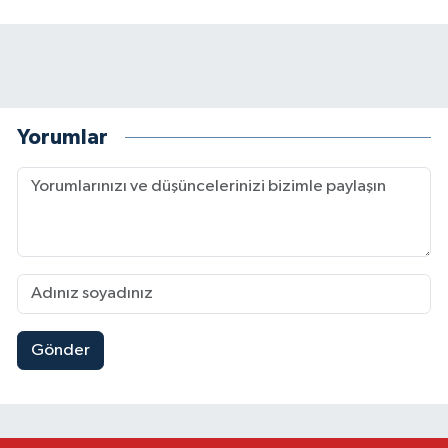
Yorumlar
Gönder
Kahramanmaraş'ta Uluslararası Bisiklet Heyecan
22:09 |
Kahramanmaraş'ta Pusula Maraş Eğitim Merkezi
20:14 |
Kahramanmaraş'ta Tarım İçin Su Seferberliği Ba
20:05 |
Kahramanmaraş'ta 5 Kilometrelik Yolda Sıcak As
20:02 |