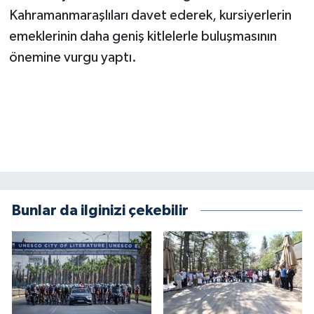
BİLİM TEKNOLOJİ
Kahramanmaraşlıları davet ederek, kursiyerlerin
emeklerinin daha geniş kitlelerle buluşmasının
ASAYİŞ
önemine vurgu yaptı.
SEÇİM 2015
ÇEVRE
BİLİM VE TEKNOLOJİ
YARIŞMALAR
Bunlar da ilginizi çekebilir
TANITIM
HABERDE İNSAN