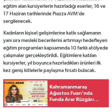
eğitim alan kursiyerlerin hazırladığı eserler, 16 ve
SEÇİM 2011
17 Haziran tarihlerinde Piazza AVM’de
sergilenecek.
ÜÇÜNCÜ SAYFA
Kadınların kişisel gelişimlerine katkı sağlamanın
BİLİMNET
yanı sıra mesleki becerilerini artırmayı hedefleyen
eğitim programları kapsamında 10 farklı atölyede
Yemek
çalışmalar gerçekleştirildi. Eğitimlere katılan
SİVİL TOPLUM
kursiyerler, yıl boyunca hazırladıkları ürünleri ilk
kez geniş kitlelerle paylaşma fırsatı bulacak.
SEÇİM 2014
Kahramanmaraş
KİM KİMDİR
Ağustos Fuarı'nda
Funda Arar Rüzgârı
ÇEK GÖNDER
Esecek