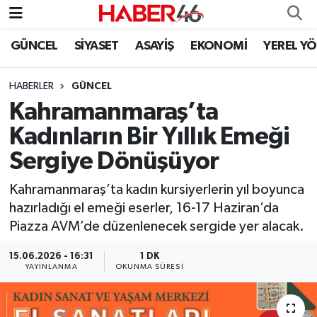
GÜNCEL
SİYASET
ASAYİŞ
EKONOMİ
YEREL Y
GÜNCEL
Nöbetçi Eczaneler
HABERLER
GÜNCEL
SİYASET
Hava Durumu
Kahramanmaraş’ta
EKONOMİ
Kahramanmaraş Namaz Vakitleri
Kadınların Bir Yıllık Emeği
Sergiye Dönüşüyor
SPOR
Trafik Durumu
Kahramanmaraş’ta kadın kursiyerlerin yıl boyunca
YAŞAM
Süper Lig Puan Durumu ve Fikstür
hazırladığı el emeği eserler, 16-17 Haziran’da
Piazza AVM’de düzenlenecek sergide yer alacak.
TEKNOLOJİ
Tüm Manşetler
15.06.2026 - 16:31
1 DK
YAYINLANMA
OKUNMA SÜRESI
SAĞLIK
Son Dakika Haberleri
EĞİTİM
Haber Arşivi