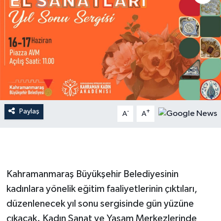
İLÇE HABERLERİ
KÜLTÜR-SANAT
KSÜ
DÜNYA
Paylaş
-
+
A
A
ROPORTAJ
MAGAZİN
KADIN-AİLE
Kahramanmaraş Büyükşehir Belediyesinin
kadınlara yönelik eğitim faaliyetlerinin çıktıları,
YEREL YÖNETİM
düzenlenecek yıl sonu sergisinde gün yüzüne
çıkacak. Kadın Sanat ve Yaşam Merkezlerinde
MEDYA