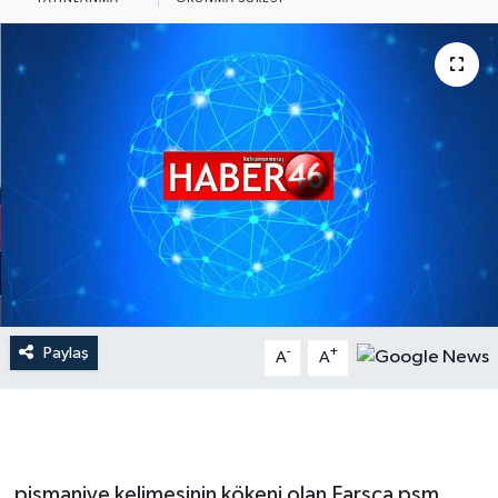
İLÇE HABERLERİ
KÜLTÜR-SANAT
KSÜ
DÜNYA
ROPORTAJ
MAGAZİN
Paylaş
-
+
A
A
KADIN-AİLE
YEREL YÖNETİM
pişmaniye kelimesinin kökeni olan Farsça pşm
MEDYA