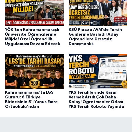
YÖK'ten Kahramanmaraşlı
KSÜ Piazza AVM’de Tercih
Üniversite Öğrencilerine
Günlerine Başladı! Aday
Müjde! Özel Öğrencilik
Öğrencilere Ücretsiz
Uygulaması Devam Edecek
Danışmanlık
Kahramanmaraş'ta LGS
YKS Tercihlerinde Karar
Gururu: 6 Türkiye
Vermek Artık Çok Daha
Birincisinin 5'i Yunus Emre
Kolay! Öğretmenler Odası
Ortaokulu'ndan
YKS Tercih Robotu Yayında