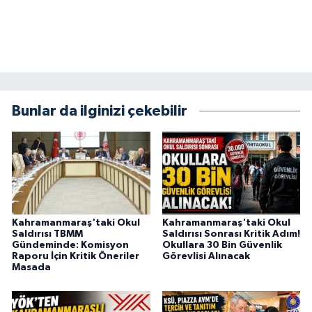
BİLİM TEKNOLOJİ
ASAYİŞ
SEÇİM 2015
Bunlar da ilginizi çekebilir
ÇEVRE
BİLİM VE TEKNOLOJİ
YARIŞMALAR
Kahramanmaraş'taki Okul
Kahramanmaraş'taki Okul
TANITIM
Saldırısı TBMM
Saldırısı Sonrası Kritik Adım!
Gündeminde: Komisyon
Okullara 30 Bin Güvenlik
Raporu İçin Kritik Öneriler
Görevlisi Alınacak
HABERDE İNSAN
Masada