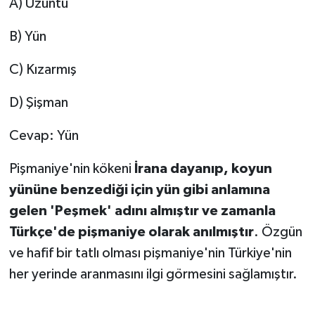
A) Üzüntü
KİTAP
B) Yün
HEDEF2020
C) Kızarmış
OTOMOBİL
D) Şişman
MİZAH
Cevap: Yün
TARİH
Pişmaniye'nin kökeni
İrana dayanıp, koyun
Genel
yününe benzediği için yün gibi anlamına
gelen 'Peşmek' adını almıştır ve zamanla
Politika
Türkçe'de pişmaniye olarak anılmıştır
. Özgün
ve hafif bir tatlı olması pişmaniye'nin Türkiye'nin
YEREL
her yerinde aranmasını ilgi görmesini sağlamıştır.
BÖLGEDEN