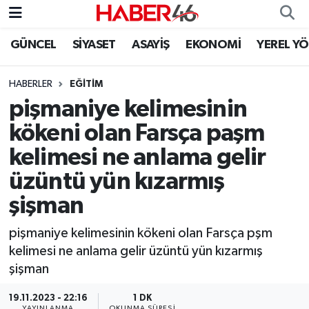
GÜNCEL
SİYASET
ASAYİŞ
EKONOMİ
YEREL Y
GÜNCEL
Nöbetçi Eczaneler
HABERLER
EĞİTİM
SİYASET
Hava Durumu
pişmaniye kelimesinin
EKONOMİ
Kahramanmaraş Namaz Vakitleri
kökeni olan Farsça paşm
kelimesi ne anlama gelir
SPOR
Trafik Durumu
üzüntü yün kızarmış
YAŞAM
Süper Lig Puan Durumu ve Fikstür
şişman
TEKNOLOJİ
Tüm Manşetler
pişmaniye kelimesinin kökeni olan Farsça pşm
kelimesi ne anlama gelir üzüntü yün kızarmış
SAĞLIK
Son Dakika Haberleri
şişman
EĞİTİM
Haber Arşivi
19.11.2023 - 22:16
1 DK
YAYINLANMA
OKUNMA SÜRESI