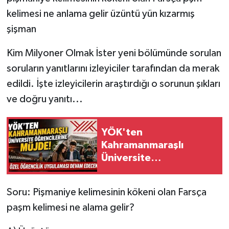
kelimesi ne anlama gelir üzüntü yün kızarmış
SEÇİM 2011
şişman
ÜÇÜNCÜ SAYFA
Kim Milyoner Olmak İster yeni bölümünde sorulan
soruların yanıtlarını izleyiciler tarafından da merak
BİLİMNET
edildi. İşte izleyicilerin araştırdığı o sorunun şıkları
ve doğru yanıtı...
Yemek
SİVİL TOPLUM
YÖK'ten
Kahramanmaraşlı
SEÇİM 2014
Üniversite
Öğrencilerine Müjde!
KİM KİMDİR
Özel Öğrencilik
Soru: Pişmaniye kelimesinin kökeni olan Farsça
Uygulaması Devam
ÇEK GÖNDER
paşm kelimesi ne alama gelir?
Edecek