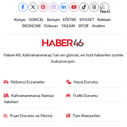
Kahramanmaraş'ta Pusula Maraş Eğitim Merkezi
20:14 |
Kahramanmaraş'ta Tarım İçin Su Seferberliği Ba
20:05 |
Kahramanmaraş'ta 5 Kilometrelik Yolda Sıcak As
Künye
GÜNCEL
İletişim
EĞİTİM
SİYASET
Reklam
20:02 |
EKONOMİ
Göksun
YAŞAM
SPOR
Andırın
Haber46, Kahramanmaraş'tan en güncel, en hızlı haberleri sizinle
buluşturuyor.
Nöbetçi Eczaneler
Hava Durumu
Kahramanmaraş Namaz
Trafik Durumu
Vakitleri
Puan Durumu ve Fikstür
Tüm Manşetler