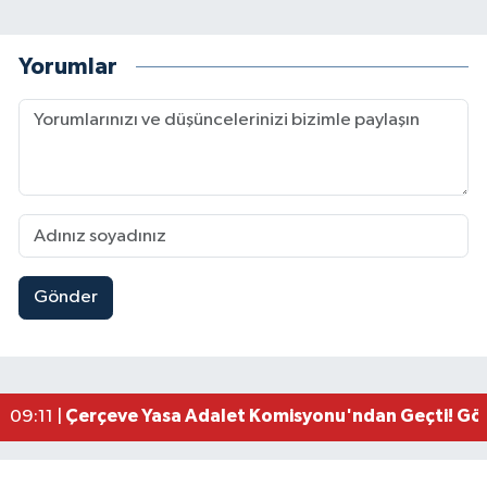
Yorumlar
Gönder
Kahramanmaraşlı İşçi Adana'daki Tünel Faciasın
17:19 |
Kahramanmaraş'ta Kayıp Çocuk Sulama Kanalın
15:00 |
Kahramanmaraş'ta Zakkum Rüzgârı! KAFUM Tıkl
12:28 |
Kahramanmaraş'ta Kasten Öldürme ve Fuhşa Teşvi
12:18 |
Çerçeve Yasa Adalet Komisyonu'ndan Geçti! Gö
09:11 |
Kahramanmaraş'taki Okul Saldırısı TBMM Günde
09:04 |
Kahramanmaraş'ta Uluslararası Bisiklet Heyecan
22:09 |