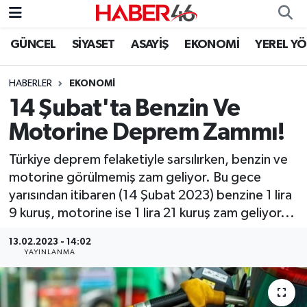
GÜNCEL
SİYASET
ASAYİŞ
EKONOMİ
YEREL Y
GÜNCEL
Nöbetçi Eczaneler
HABERLER
EKONOMI
SİYASET
Hava Durumu
14 Şubat'ta Benzin Ve
EKONOMİ
Kahramanmaraş Namaz Vakitleri
Motorine Deprem Zammı!
SPOR
Trafik Durumu
Türkiye deprem felaketiyle sarsılırken, benzin ve
motorine görülmemiş zam geliyor. Bu gece
YAŞAM
Süper Lig Puan Durumu ve Fikstür
yarısından itibaren (14 Şubat 2023) benzine 1 lira
9 kuruş, motorine ise 1 lira 21 kuruş zam geliyor...
TEKNOLOJİ
Tüm Manşetler
13.02.2023 - 14:02
YAYINLANMA
SAĞLIK
Son Dakika Haberleri
EĞİTİM
Haber Arşivi