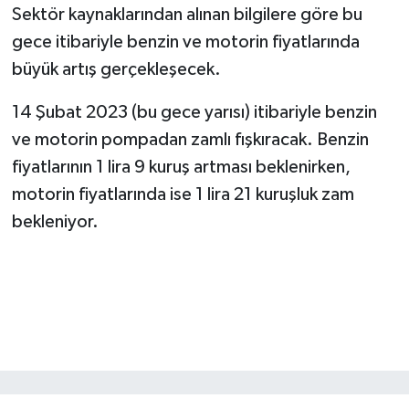
Sektör kaynaklarından alınan bilgilere göre bu
gece itibariyle benzin ve motorin fiyatlarında
SEÇİM 2011
büyük artış gerçekleşecek.
ÜÇÜNCÜ SAYFA
14 Şubat 2023 (bu gece yarısı) itibariyle benzin
BİLİMNET
ve motorin pompadan zamlı fışkıracak. Benzin
fiyatlarının 1 lira 9 kuruş artması beklenirken,
Yemek
motorin fiyatlarında ise 1 lira 21 kuruşluk zam
bekleniyor.
SİVİL TOPLUM
SEÇİM 2014
KİM KİMDİR
ÇEK GÖNDER