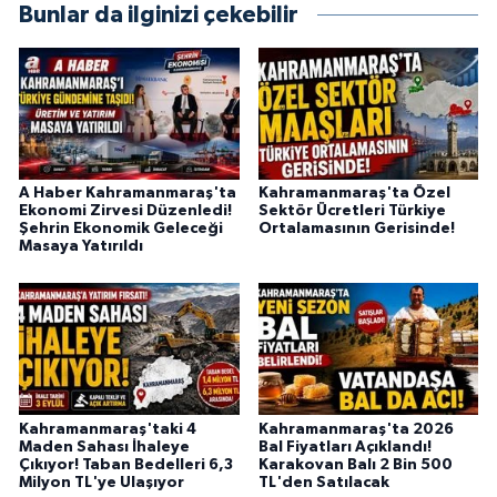
KİTAP
Bunlar da ilginizi çekebilir
HEDEF2020
OTOMOBİL
MİZAH
A Haber Kahramanmaraş'ta
Kahramanmaraş'ta Özel
Ekonomi Zirvesi Düzenledi!
Sektör Ücretleri Türkiye
Şehrin Ekonomik Geleceği
Ortalamasının Gerisinde!
TARİH
Masaya Yatırıldı
Genel
Politika
YEREL
Kahramanmaraş'taki 4
Kahramanmaraş'ta 2026
Maden Sahası İhaleye
Bal Fiyatları Açıklandı!
BÖLGEDEN
Çıkıyor! Taban Bedelleri 6,3
Karakovan Balı 2 Bin 500
Milyon TL'ye Ulaşıyor
TL'den Satılacak