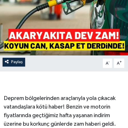
İLÇE HABERLERİ
KÜLTÜR-SANAT
KSÜ
DÜNYA
Paylaş
-
+
A
A
ROPORTAJ
MAGAZİN
KADIN-AİLE
Deprem bölgelerinden araçlarıyla yola çıkacak
vatandaşlara kötü haber! Benzin ve motorin
YEREL YÖNETİM
fiyatlarında geçtiğimiz hafta yaşanan indirim
üzerine bu korkunç günlerde zam haberi geldi.
MEDYA