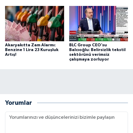
BİLİM TEKNOLOJİ
ASAYİŞ
SEÇİM 2015
Akaryakıtta Zam Alarmı:
BLC Group CEO’su
Benzine 1 Lira 23 Kuruşluk
Balcıoğlu: Belirsizlik tekstil
ÇEVRE
Artış!
sektörünü verimsiz
çalışmaya zorluyor
BİLİM VE TEKNOLOJİ
YARIŞMALAR
TANITIM
Yorumlar
HABERDE İNSAN