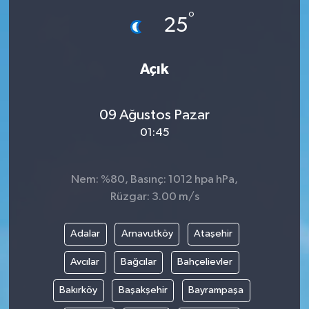
°
25
İLÇE HABERLERİ
KÜLTÜR-SANAT
Açık
KSÜ
09 Ağustos Pazar
DÜNYA
01:45
ROPORTAJ
Nem: %80, Basınç: 1012 hpa hPa,
Rüzgar: 3.00 m/s
MAGAZİN
Adalar
Arnavutköy
Ataşehir
KADIN-AİLE
Avcılar
Bağcılar
Bahçelievler
YEREL YÖNETİM
Bakırköy
Başakşehir
Bayrampaşa
MEDYA