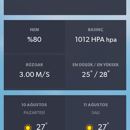
KİTAP
HEDEF2020
NEM
BASINÇ
OTOMOBİL
%80
1012 HPA
hpa
MİZAH
TARİH
RÜZGAR
EN DÜŞÜK / EN YÜKSEK
°
°
3.00 M/S
25
/ 28
Genel
Politika
10 AĞUSTOS
11 AĞUSTOS
YEREL
PAZARTESI
SALI
BÖLGEDEN
°
°
27
27