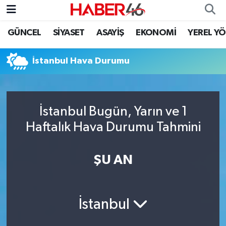
GÜNCEL
SİYASET
ASAYİŞ
EKONOMİ
YEREL Y
GÜNCEL
Nöbetçi Eczaneler
İstanbul Hava Durumu
SİYASET
Hava Durumu
EKONOMİ
Kahramanmaraş Namaz Vakitleri
İstanbul Bugün, Yarın ve 1
SPOR
Trafik Durumu
Haftalık Hava Durumu Tahmini
YAŞAM
Süper Lig Puan Durumu ve Fikstür
ŞU AN
TEKNOLOJİ
Tüm Manşetler
SAĞLIK
Son Dakika Haberleri
İstanbul
EĞİTİM
Haber Arşivi