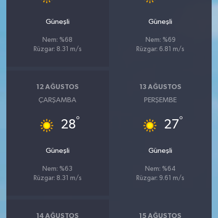
BİLİM TEKNOLOJİ
Güneşli
Güneşli
ASAYİŞ
Nem: %68
Nem: %69
Rüzgar: 8.31 m/s
Rüzgar: 6.81 m/s
SEÇİM 2015
ÇEVRE
12 AĞUSTOS
13 AĞUSTOS
ÇARŞAMBA
PERŞEMBE
BİLİM VE TEKNOLOJİ
°
°
28
27
YARIŞMALAR
Güneşli
Güneşli
TANITIM
Nem: %63
Nem: %64
Rüzgar: 8.31 m/s
Rüzgar: 9.61 m/s
HABERDE İNSAN
14 AĞUSTOS
15 AĞUSTOS