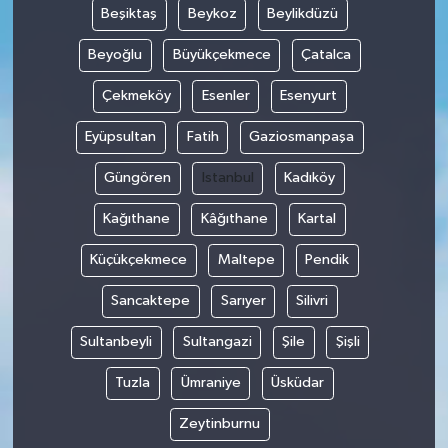
Beşiktaş
Beykoz
Beylikdüzü
SEÇİM 2011
Beyoğlu
Büyükçekmece
Çatalca
Çekmeköy
Esenler
Esenyurt
ÜÇÜNCÜ SAYFA
Eyüpsultan
Fatih
Gaziosmanpaşa
BİLİMNET
Güngören
Istanbul
Kadıköy
Yemek
Kağıthane
Kâğıthane
Kartal
SİVİL TOPLUM
Küçükçekmece
Maltepe
Pendik
SEÇİM 2014
Sancaktepe
Sarıyer
Silivri
Sultanbeyli
Sultangazi
Şile
Şişli
KİM KİMDİR
Tuzla
Ümraniye
Üsküdar
ÇEK GÖNDER
Zeytinburnu