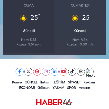
CUMA
CUMARTESI
°
°
25
25
Güneşli
Güneşli
Nem: %55
Nem: %54
Rüzgar: 9.61 m/s
Rüzgar: 10.00 m/s
Künye
GÜNCEL
İletişim
EĞİTİM
SİYASET
Reklam
EKONOMİ
Göksun
YAŞAM
SPOR
Andırın