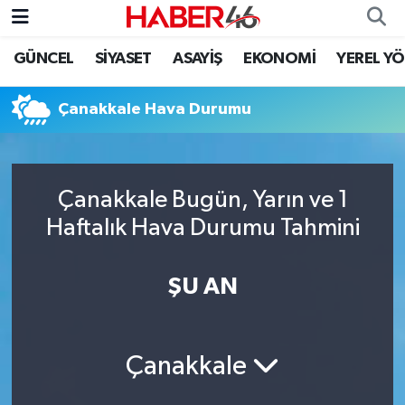
GÜNCEL
SİYASET
ASAYİŞ
EKONOMİ
YEREL Y
GÜNCEL
Nöbetçi Eczaneler
Çanakkale Hava Durumu
SİYASET
Hava Durumu
EKONOMİ
Kahramanmaraş Namaz Vakitleri
Çanakkale Bugün, Yarın ve 1
SPOR
Trafik Durumu
Haftalık Hava Durumu Tahmini
YAŞAM
Süper Lig Puan Durumu ve Fikstür
ŞU AN
TEKNOLOJİ
Tüm Manşetler
SAĞLIK
Son Dakika Haberleri
Çanakkale
EĞİTİM
Haber Arşivi