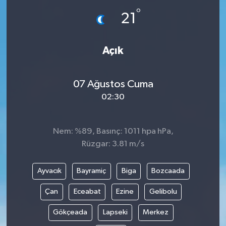
°
21
İLÇE HABERLERİ
KÜLTÜR-SANAT
Açık
KSÜ
07 Ağustos Cuma
DÜNYA
02:30
ROPORTAJ
Nem: %89, Basınç: 1011 hpa hPa,
Rüzgar: 3.81 m/s
MAGAZİN
Ayvacık
Bayramiç
Biga
Bozcaada
KADIN-AİLE
Çan
Eceabat
Ezine
Gelibolu
YEREL YÖNETİM
Gökçeada
Lapseki
Merkez
MEDYA