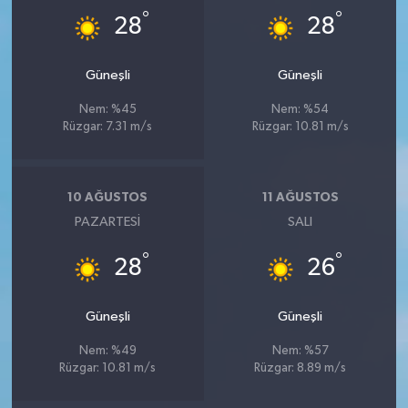
KİTAP
°
°
28
28
HEDEF2020
Güneşli
Güneşli
OTOMOBİL
Nem: %45
Nem: %54
Rüzgar: 7.31 m/s
Rüzgar: 10.81 m/s
MİZAH
TARİH
10 AĞUSTOS
11 AĞUSTOS
PAZARTESI
SALI
Genel
°
°
28
26
Politika
Güneşli
Güneşli
YEREL
Nem: %49
Nem: %57
Rüzgar: 10.81 m/s
Rüzgar: 8.89 m/s
BÖLGEDEN