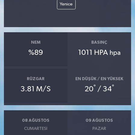
Yenice
SEÇİM 2011
ÜÇÜNCÜ SAYFA
NEM
BASINÇ
BİLİMNET
%89
1011 HPA
hpa
Yemek
SİVİL TOPLUM
RÜZGAR
EN DÜŞÜK / EN YÜKSEK
°
°
3.81 M/S
20
/ 34
SEÇİM 2014
KİM KİMDİR
08 AĞUSTOS
09 AĞUSTOS
ÇEK GÖNDER
CUMARTESI
PAZAR