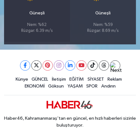
BİLİM TEKNOLOJİ
Güneşli
Güneşli
ASAYİŞ
Nem: %62
Nem: %59
Rüzgar: 6.39 m/s
Rüzgar: 8.69 m/s
SEÇİM 2015
ÇEVRE
BİLİM VE TEKNOLOJİ
Künye
GÜNCEL
İletişim
EĞİTİM
SİYASET
Reklam
YARIŞMALAR
EKONOMİ
Göksun
YAŞAM
SPOR
Andırın
TANITIM
HABERDE İNSAN
Haber46, Kahramanmaraş'tan en güncel, en hızlı haberleri sizinle
buluşturuyor.