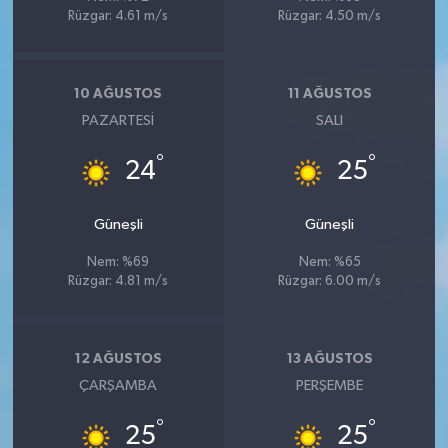
KİTAP
Rüzgar: 4.61 m/s
Rüzgar: 4.50 m/s
HEDEF2020
10 AĞUSTOS
11 AĞUSTOS
OTOMOBİL
PAZARTESI
SALI
MİZAH
°
°
24
25
TARİH
Güneşli
Güneşli
Genel
Nem: %69
Nem: %65
Rüzgar: 4.81 m/s
Rüzgar: 6.00 m/s
Politika
12 AĞUSTOS
13 AĞUSTOS
YEREL
ÇARŞAMBA
PERŞEMBE
BÖLGEDEN
°
°
25
25