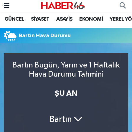
GÜNCEL
SİYASET
ASAYİŞ
EKONOMİ
YEREL Y
GÜNCEL
Nöbetçi Eczaneler
Bartın Hava Durumu
SİYASET
Hava Durumu
EKONOMİ
Kahramanmaraş Namaz Vakitleri
Bartın Bugün, Yarın ve 1 Haftalık
SPOR
Trafik Durumu
Hava Durumu Tahmini
YAŞAM
Süper Lig Puan Durumu ve Fikstür
ŞU AN
TEKNOLOJİ
Tüm Manşetler
SAĞLIK
Son Dakika Haberleri
Bartın
EĞİTİM
Haber Arşivi