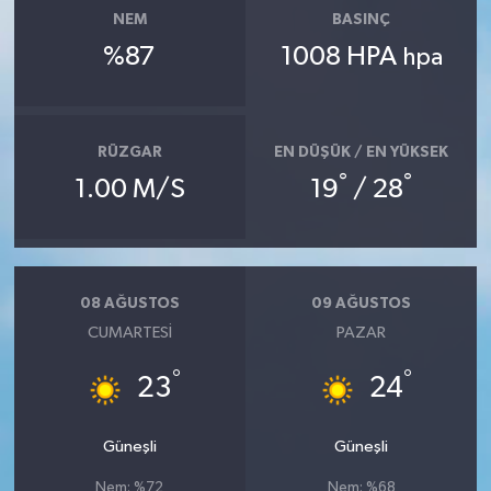
NEM
BASINÇ
SEÇİM 2011
%87
1008 HPA
hpa
ÜÇÜNCÜ SAYFA
RÜZGAR
EN DÜŞÜK / EN YÜKSEK
BİLİMNET
°
°
1.00 M/S
19
/ 28
Yemek
SİVİL TOPLUM
08 AĞUSTOS
09 AĞUSTOS
SEÇİM 2014
CUMARTESI
PAZAR
°
°
23
24
KİM KİMDİR
ÇEK GÖNDER
Güneşli
Güneşli
Nem: %72
Nem: %68