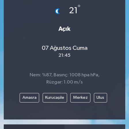
°
21
İLÇE HABERLERİ
KÜLTÜR-SANAT
Açık
KSÜ
07 Ağustos Cuma
DÜNYA
21:45
ROPORTAJ
Nem: %87, Basınç: 1008 hpa hPa,
Rüzgar: 1.00 m/s
MAGAZİN
Amasra
Kurucaşile
Merkez
Ulus
KADIN-AİLE
YEREL YÖNETİM
MEDYA