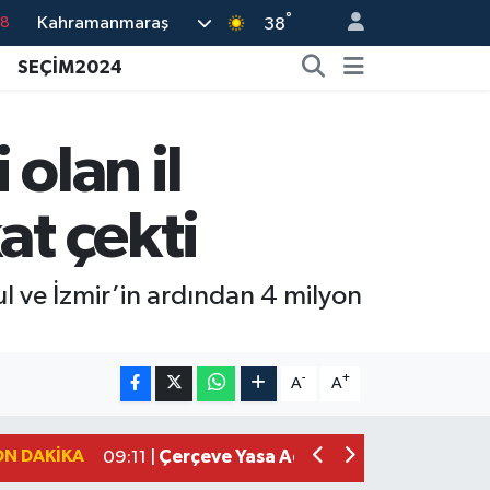
°
Kahramanmaraş
18
38
18
SEÇİM2024
32
38
olan il
03
at çekti
14
ul ve İzmir’in ardından 4 milyon
Kahramanmaraşlı İşçi Adana'daki Tüne
17:19 |
Kahramanmaraş'ta Kayıp Çocuk Sula
15:00 |
-
+
A
A
Kahramanmaraş'ta Zakkum Rüzgârı! K
12:28 |
Kahramanmaraş'ta Kasten Öldürme ve 
12:18 |
ON DAKIKA
Çerçeve Yasa Adalet Komisyonu'ndan
09:11 |
Kahramanmaraş'taki Okul Saldırısı 
09:04 |