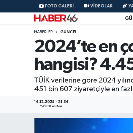
FOTO GALERI
VIDEOLAR
Y
GÜ
GÜNCEL
Nöbetçi Eczaneler
HABERLER
GÜNCEL
SİYASET
Hava Durumu
2024’te en ço
EKONOMİ
Kahramanmaraş Namaz Vakitleri
hangisi? 4.45
SPOR
Trafik Durumu
TÜİK verilerine göre 2024 yılınd
YAŞAM
Süper Lig Puan Durumu ve Fikstür
451 bin 607 ziyaretçiyle en fazl
TEKNOLOJİ
Tüm Manşetler
14.12.2025 - 21:34
YAYINLANMA
SAĞLIK
Son Dakika Haberleri
EĞİTİM
Haber Arşivi