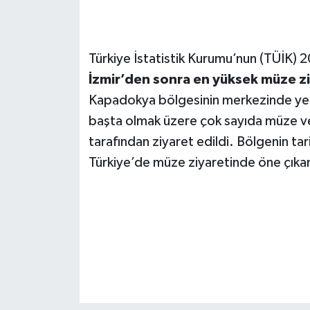
SEÇİM 2011
Türkiye İstatistik Kurumu’nun (TÜİK) 2
ÜÇÜNCÜ SAYFA
İzmir’den sonra en yüksek müze zi
Kapadokya bölgesinin merkezinde ye
BİLİMNET
başta olmak üzere çok sayıda müze ve
Yemek
tarafından ziyaret edildi. Bölgenin tarih
Türkiye’de müze ziyaretinde öne çıkan i
SİVİL TOPLUM
SEÇİM 2014
KİM KİMDİR
ÇEK GÖNDER