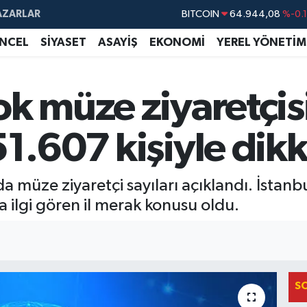
AZARLAR
BITCOIN
64.944,08
%-0.
DOLAR
47,7436
%0.
NCEL
SİYASET
ASAYİŞ
EKONOMİ
YEREL YÖNETİM
EURO
55,2510
%0.
STERLİN
64,4811
%0.
k müze ziyaretçisi 
GRAM ALTIN
6660.55
%0.
1.607 kişiyle dikk
BİST100
13.779
%-
a müze ziyaretçi sayıları açıklandı. İstanb
a ilgi gören il merak konusu oldu.
S