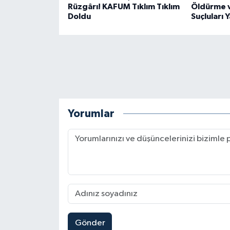
Rüzgârı! KAFUM Tıklım Tıklım
Öldürme v
BİLİM TEKNOLOJİ
Doldu
Suçluları 
ASAYİŞ
SEÇİM 2015
ÇEVRE
Yorumlar
BİLİM VE TEKNOLOJİ
YARIŞMALAR
TANITIM
HABERDE İNSAN
Gönder