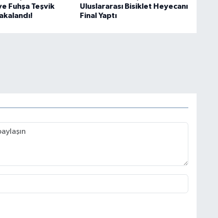
e Fuhşa Teşvik
Uluslararası Bisiklet Heyecanı
Yakalandı!
Final Yaptı