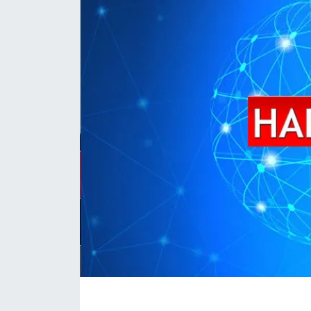
İLÇE HABERLERİ
KÜLTÜR-SANAT
KSÜ
DÜNYA
ROPORTAJ
MAGAZİN
KADIN-AİLE
YEREL YÖNETİM
MEDYA