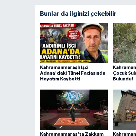
KİTAP
Bunlar da ilginizi çekebilir
HEDEF2020
OTOMOBİL
MİZAH
TARİH
Kahramanmaraşlı İşçi
Kahraman
Adana'daki Tünel Faciasında
Çocuk Sul
Hayatını Kaybetti
Bulundu!
Genel
Politika
YEREL
BÖLGEDEN
Kahramanmaraş'ta Zakkum
Kahraman