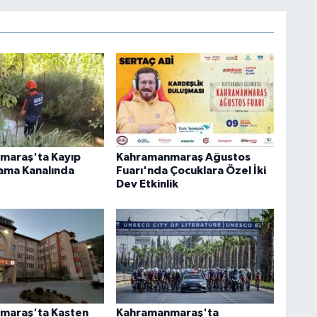
maraş'ta Kayıp
Kahramanmaraş Ağustos
ama Kanalında
Fuarı'nda Çocuklara Özel İki
Dev Etkinlik
maraş'ta Kasten
Kahramanmaraş'ta