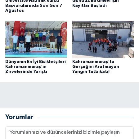
Üniversite Hazırlık Kursu
Gündüz Bakımevi İçin
Başvurularında Son Gün 7
Kayıtlar Başladı
Ağustos
Dünyanın En İyi Bisikletçileri
Kahramanmaraş'ta
Kahramanmaraş'ın
Gerçeğini Aratmayan
Zirvelerinde Yarıştı
Yangın Tatbikatı!
Yorumlar