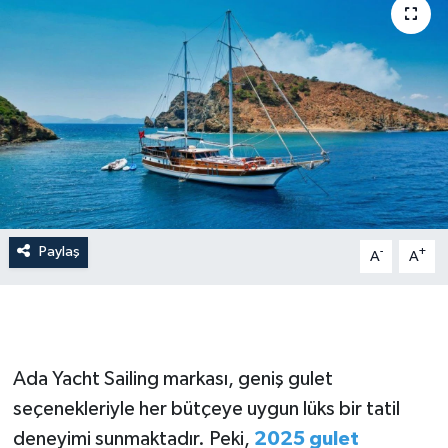
İLÇE HABERLERİ
KÜLTÜR-SANAT
KSÜ
DÜNYA
ROPORTAJ
Paylaş
-
+
A
A
MAGAZİN
KADIN-AİLE
Ada Yacht Sailing markası, geniş gulet
YEREL YÖNETİM
seçenekleriyle her bütçeye uygun lüks bir tatil
deneyimi sunmaktadır. Peki,
2025 gulet
MEDYA