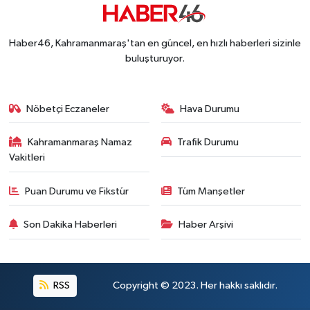
Kahramanmaraş-Göksun Yolunu Kullananlar Dik
13:27 |
Kahramanmaraş'ta Fabrika Alevlere Teslim Oldu!
11:45 |
Haber46, Kahramanmaraş'tan en güncel, en hızlı haberleri sizinle
Kahramanmaraş'ın Tarihi Mirası İçin Ankara'da Kr
22:09 |
buluşturuyor.
Kahramanmaraş'ta Gazneliler Caddesi Yeni Yüzü
21:56 |
Kahramanmaraş'ta Acı Son! Kayıp Yaşlı Adam Be
21:05 |
Nöbetçi Eczaneler
Hava Durumu
Kahramanmaraş Namaz
Trafik Durumu
Vakitleri
Puan Durumu ve Fikstür
Tüm Manşetler
Son Dakika Haberleri
Haber Arşivi
RSS
Copyright © 2023. Her hakkı saklıdır.