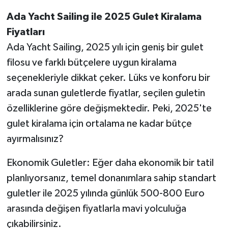
BİLİM TEKNOLOJİ
Ada Yacht Sailing ile 2025 Gulet Kiralama
Fiyatları
ASAYİŞ
Ada Yacht Sailing, 2025 yılı için geniş bir gulet
SEÇİM 2015
filosu ve farklı bütçelere uygun kiralama
seçenekleriyle dikkat çeker. Lüks ve konforu bir
ÇEVRE
arada sunan guletlerde fiyatlar, seçilen guletin
özelliklerine göre değişmektedir. Peki, 2025'te
BİLİM VE TEKNOLOJİ
gulet kiralama için ortalama ne kadar bütçe
ayırmalısınız?
YARIŞMALAR
Ekonomik Guletler: Eğer daha ekonomik bir tatil
TANITIM
planlıyorsanız, temel donanımlara sahip standart
HABERDE İNSAN
guletler ile 2025 yılında günlük 500-800 Euro
arasında değişen fiyatlarla mavi yolculuğa
çıkabilirsiniz.