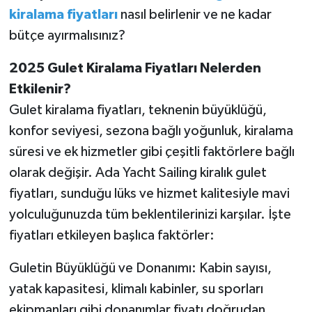
kiralama fiyatları
nasıl belirlenir ve ne kadar
SEÇİM 2011
bütçe ayırmalısınız?
2025 Gulet Kiralama Fiyatları Nelerden
ÜÇÜNCÜ SAYFA
Etkilenir?
BİLİMNET
Gulet kiralama fiyatları, teknenin büyüklüğü,
konfor seviyesi, sezona bağlı yoğunluk, kiralama
Yemek
süresi ve ek hizmetler gibi çeşitli faktörlere bağlı
olarak değişir. Ada Yacht Sailing kiralık gulet
SİVİL TOPLUM
fiyatları, sunduğu lüks ve hizmet kalitesiyle mavi
SEÇİM 2014
yolculuğunuzda tüm beklentilerinizi karşılar. İşte
fiyatları etkileyen başlıca faktörler:
KİM KİMDİR
Guletin Büyüklüğü ve Donanımı: Kabin sayısı,
ÇEK GÖNDER
yatak kapasitesi, klimalı kabinler, su sporları
ekipmanları gibi donanımlar fiyatı doğrudan