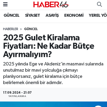
GÜNCEL
SİYASET
ASAYİŞ
EKONOMİ
YEREL Y
GÜNCEL
Nöbetçi Eczaneler
HABERLER
GÜNCEL
SİYASET
Hava Durumu
2025 Gulet Kiralama
EKONOMİ
Kahramanmaraş Namaz Vakitleri
Fiyatları: Ne Kadar Bütçe
Ayırmalıyım?
SPOR
Trafik Durumu
2025 yılında Ege ve Akdeniz'in masmavi sularında
YAŞAM
Süper Lig Puan Durumu ve Fikstür
unutulmaz bir mavi yolculuğa çıkmayı
planlıyorsanız, gulet kiralama için bütçe
TEKNOLOJİ
Tüm Manşetler
belirlemek önemli bir adımdır.
SAĞLIK
Son Dakika Haberleri
17.09.2024 - 21:07
YAYINLANMA
EĞİTİM
Haber Arşivi