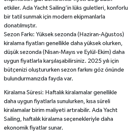
KİTAP
etkiler. Ada Yacht Sailing’in lüks guletleri, konforlu
bir tatil sunmak için modern ekipmanlarla
HEDEF2020
donatılmıştır.
OTOMOBİL
Sezon Farkı: Yüksek sezonda (Haziran-Ağustos)
kiralama fiyatları genellikle daha yüksek olurken,
MİZAH
düşük sezonda (Nisan-Mayıs ve Eylül-Ekim) daha
uygun fiyatlarla karşılaşabilirsiniz. 2025 yılı için
TARİH
bütçenizi oluştururken sezon farkını göz önünde
Genel
bulundurmanızda fayda var.
Politika
Kiralama Süresi: Haftalık kiralamalar genellikle
daha uygun fiyatlarla sunulurken, kısa süreli
YEREL
kiralamalar birim maliyeti artırabilir. Ada Yacht
Sailing, haftalık kiralama seçenekleriyle daha
BÖLGEDEN
ekonomik fiyatlar sunar.