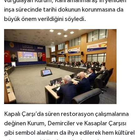
vurgulayan Kurum, Kahramanmaraş’ın yeniden
KİTAP
inşa sürecinde tarihi dokunun korunmasına da
HEDEF2020
büyük önem verildiğini söyledi.
OTOMOBİL
MİZAH
TARİH
Genel
Politika
YEREL
Kapalı Çarşı’da süren restorasyon çalışmalarına
değinen Kurum, Demirciler ve Kasaplar Çarşısı
BÖLGEDEN
gibi sembol alanların da ihya edilerek hem kültürel