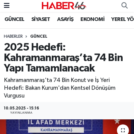
GÜNCEL
SİYASET
ASAYİŞ
EKONOMİ
YEREL Y
GÜNCEL
Nöbetçi Eczaneler
HABERLER
GÜNCEL
SİYASET
Hava Durumu
2025 Hedefi:
EKONOMİ
Kahramanmaraş Namaz Vakitleri
Kahramanmaraş’ta 74 Bin
Yapı Tamamlanacak
SPOR
Trafik Durumu
Kahramanmaraş'ta 74 Bin Konut ve İş Yeri
YAŞAM
Süper Lig Puan Durumu ve Fikstür
Hedefi: Bakan Kurum'dan Kentsel Dönüşüm
Vurgusu
TEKNOLOJİ
Tüm Manşetler
10.05.2025 - 15:16
YAYINLANMA
SAĞLIK
Son Dakika Haberleri
EĞİTİM
Haber Arşivi