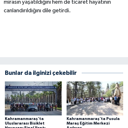
mirasın yaşatıldığını hem de ticaret hayatının
BİLİM TEKNOLOJİ
canlandırıldığını dile getirdi.
ASAYİŞ
SEÇİM 2015
ÇEVRE
BİLİM VE TEKNOLOJİ
Bunlar da ilginizi çekebilir
YARIŞMALAR
TANITIM
HABERDE İNSAN
Kahramanmaraş'ta
Kahramanmaraş'ta Pusula
Uluslararası Bisiklet
Maraş Eğitim Merkezi
Heyecanı Final Yaptı
Açılıyor