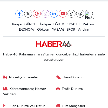
Müge Anlı'da gündeme gelen Palu Ailesi Davasın
12:48 |
Tayland'daki Okul Saldırısı Kahramanmaraş Acısı
12:39 |
Kahramanmaraş'taki Okul Saldırısı Sonrası Kritik
12:31 |
Kahramanmaraş Ağustos Fuarı'nda Funda Arar R
Künye
GÜNCEL
İletişim
EĞİTİM
SİYASET
Reklam
12:31 |
EKONOMİ
Göksun
YAŞAM
SPOR
Andırın
Kahramanmaraş'ta Hacı Murat Caddesi Baştan S
12:20 |
Kahramanmaraş'ta Madrigal Coşkusu! Fuar Alanı
12:09 |
Kahramanmaraş'ta Said Bey Sitesi Davasında 3 K
12:06 |
Haber46, Kahramanmaraş'tan en güncel, en hızlı haberleri sizinle
buluşturuyor.
Nöbetçi Eczaneler
Hava Durumu
Kahramanmaraş Namaz
Trafik Durumu
Vakitleri
Puan Durumu ve Fikstür
Tüm Manşetler