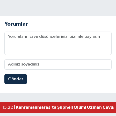
Yorumlar
Gönder
Kahramanmaraş'ta Uluslararası Bisiklet Heyecan
22:09 |
Kahramanmaraş'ta Pusula Maraş Eğitim Merkezi
20:14 |
Kahramanmaraş'ta Tarım İçin Su Seferberliği Ba
20:05 |
Kahramanmaraş'ta 5 Kilometrelik Yolda Sıcak As
20:02 |
Kahramanmaraş'ta Şüpheli Ölüm! Uzman Çavuşu
15:22 |
Kahramanmaraş'ta Korku Dolu Anlar! Metruk Bi
15:10 |