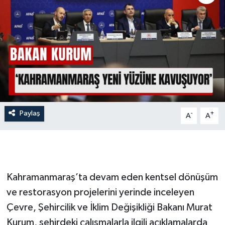
İLÇE HABERLERİ
KÜLTÜR-SANAT
KSÜ
DÜNYA
Paylaş
-
+
A
A
ROPORTAJ
MAGAZİN
KADIN-AİLE
Kahramanmaraş’ta devam eden kentsel dönüşüm
ve restorasyon projelerini yerinde inceleyen
YEREL YÖNETİM
Çevre, Şehircilik ve İklim Değişikliği Bakanı Murat
Kurum, şehirdeki çalışmalarla ilgili açıklamalarda
MEDYA