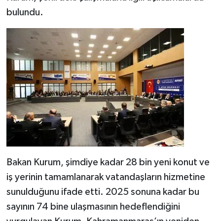
bulundu.
SEÇİM 2011
ÜÇÜNCÜ SAYFA
BİLİMNET
Yemek
SİVİL TOPLUM
SEÇİM 2014
Bakan Kurum, şimdiye kadar 28 bin yeni konut ve
KİM KİMDİR
iş yerinin tamamlanarak vatandaşların hizmetine
sunulduğunu ifade etti. 2025 sonuna kadar bu
ÇEK GÖNDER
sayının 74 bine ulaşmasının hedeflendiğini