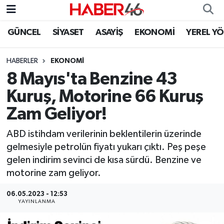
GÜNCEL
SİYASET
ASAYİŞ
EKONOMİ
YEREL Y
GÜNCEL
Nöbetçi Eczaneler
HABERLER
EKONOMI
SİYASET
Hava Durumu
8 Mayıs'ta Benzine 43
EKONOMİ
Kahramanmaraş Namaz Vakitleri
Kuruş, Motorine 66 Kuruş
Zam Geliyor!
SPOR
Trafik Durumu
ABD istihdam verilerinin beklentilerin üzerinde
YAŞAM
Süper Lig Puan Durumu ve Fikstür
gelmesiyle petrolün fiyatı yukarı çıktı. Peş peşe
gelen indirim sevinci de kısa sürdü. Benzine ve
TEKNOLOJİ
Tüm Manşetler
motorine zam geliyor.
SAĞLIK
Son Dakika Haberleri
06.05.2023 - 12:53
YAYINLANMA
EĞİTİM
Haber Arşivi