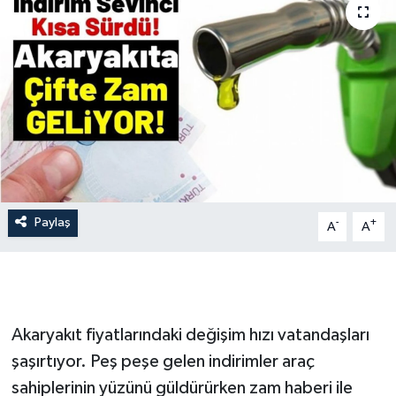
İLÇE HABERLERİ
KÜLTÜR-SANAT
KSÜ
DÜNYA
ROPORTAJ
Paylaş
-
+
A
A
MAGAZİN
KADIN-AİLE
Akaryakıt fiyatlarındaki değişim hızı vatandaşları
YEREL YÖNETİM
şaşırtıyor. Peş peşe gelen indirimler araç
sahiplerinin yüzünü güldürürken zam haberi ile
MEDYA