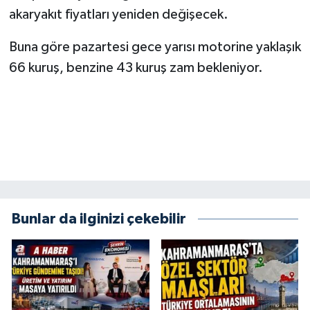
akaryakıt fiyatları yeniden değişecek.
SEÇİM 2011
Buna göre pazartesi gece yarısı motorine yaklaşık
66 kuruş, benzine 43 kuruş zam bekleniyor.
ÜÇÜNCÜ SAYFA
BİLİMNET
Yemek
SİVİL TOPLUM
SEÇİM 2014
Bunlar da ilginizi çekebilir
KİM KİMDİR
ÇEK GÖNDER