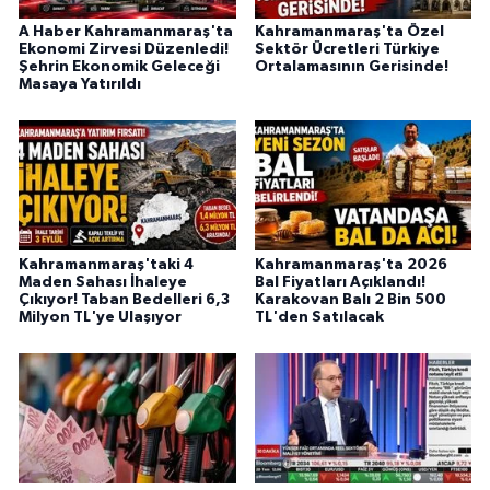
KİTAP
A Haber Kahramanmaraş'ta
Kahramanmaraş'ta Özel
Ekonomi Zirvesi Düzenledi!
Sektör Ücretleri Türkiye
HEDEF2020
Şehrin Ekonomik Geleceği
Ortalamasının Gerisinde!
Masaya Yatırıldı
OTOMOBİL
MİZAH
TARİH
Kahramanmaraş'taki 4
Kahramanmaraş'ta 2026
Maden Sahası İhaleye
Bal Fiyatları Açıklandı!
Genel
Çıkıyor! Taban Bedelleri 6,3
Karakovan Balı 2 Bin 500
Milyon TL'ye Ulaşıyor
TL'den Satılacak
Politika
YEREL
BÖLGEDEN