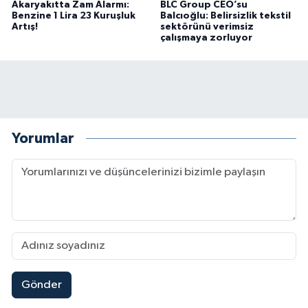
Akaryakıtta Zam Alarmı:
BLC Group CEO’su
BİLİM TEKNOLOJİ
Benzine 1 Lira 23 Kuruşluk
Balcıoğlu: Belirsizlik tekstil
Artış!
sektörünü verimsiz
çalışmaya zorluyor
ASAYİŞ
SEÇİM 2015
ÇEVRE
Yorumlar
BİLİM VE TEKNOLOJİ
YARIŞMALAR
TANITIM
Mersin'de Tatil Kabusu! Kahramanmaraşlı Genç 
19:49 |
HABERDE İNSAN
Kahramanmaraş'ta Eksik Belgesi Olan Tekneler
19:48 |
Gönder
Onikişubat Belediyesi Gündüz Bakımevi İçin Kayıt
19:12 |
Kahramanmaraş'ta 29 Kilometrelik Grup Yolunda
19:10 |