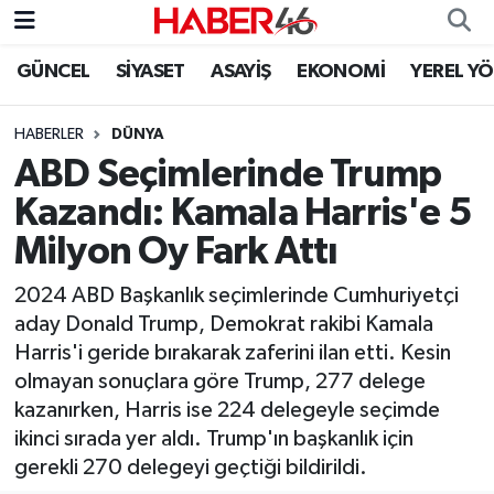
GÜNCEL
SİYASET
ASAYİŞ
EKONOMİ
YEREL Y
GÜNCEL
Nöbetçi Eczaneler
HABERLER
DÜNYA
SİYASET
Hava Durumu
ABD Seçimlerinde Trump
EKONOMİ
Kahramanmaraş Namaz Vakitleri
Kazandı: Kamala Harris'e 5
Milyon Oy Fark Attı
SPOR
Trafik Durumu
2024 ABD Başkanlık seçimlerinde Cumhuriyetçi
YAŞAM
Süper Lig Puan Durumu ve Fikstür
aday Donald Trump, Demokrat rakibi Kamala
Harris'i geride bırakarak zaferini ilan etti. Kesin
TEKNOLOJİ
Tüm Manşetler
olmayan sonuçlara göre Trump, 277 delege
kazanırken, Harris ise 224 delegeyle seçimde
SAĞLIK
Son Dakika Haberleri
ikinci sırada yer aldı. Trump'ın başkanlık için
gerekli 270 delegeyi geçtiği bildirildi.
EĞİTİM
Haber Arşivi