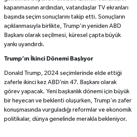
BİLİM TEKNOLOJİ
kapanmasının ardından, vatandaşlar TV ekranları
başında seçim sonuçlarını takip etti. Sonuçların
ASAYİŞ
açıklanmasıyla birlikte, Trump’ın yeniden ABD
Başkanı olarak seçilmesi, küresel çapta büyük
SEÇİM 2015
yankı uyandırdı.
ÇEVRE
Trump’ın İkinci Dönemi Başlıyor
BİLİM VE TEKNOLOJİ
Donald Trump, 2024 seçimlerinde elde ettiği
zaferle ikinci kez ABD’nin 47. Başkanı olarak
YARIŞMALAR
görev yapacak. Yeni başkanlık dönemi için büyük
TANITIM
bir heyecan ve beklenti oluşurken, Trump’ın zafer
konuşmasında vurguladığı reformlar ve ekonomik
HABERDE İNSAN
politikalar, dünya genelinde merakla bekleniyor.