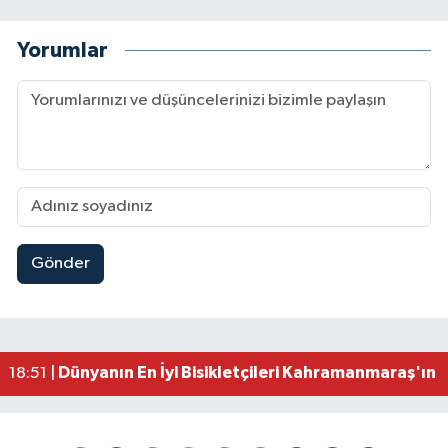
Yorumlar
Gönder
Mersin'de Tatil Kabusu! Kahramanmaraşlı Genç 
19:49 |
Kahramanmaraş'ta Eksik Belgesi Olan Tekneler
19:48 |
Onikişubat Belediyesi Gündüz Bakımevi İçin Kayıt
19:12 |
Kahramanmaraş'ta 29 Kilometrelik Grup Yolunda
19:10 |
Dünyanın En İyi Bisikletçileri Kahramanmaraş'ın Z
18:51 |
Kahramanmaraş'ta Zehir Tacirlerine Eş Zamanlı 
15:15 |
Kahramanmaraş'ta Gerçeğini Aratmayan Yangın 
14:54 |