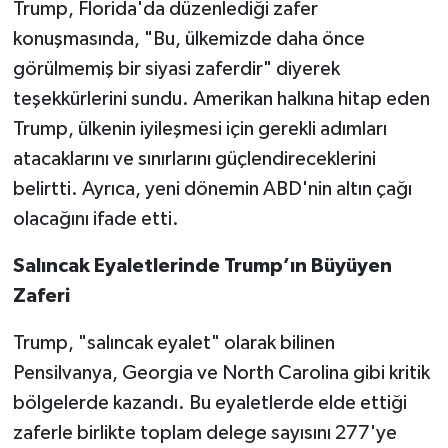
Trump, Florida'da düzenlediği zafer
konuşmasında, "Bu, ülkemizde daha önce
SEÇİM 2011
görülmemiş bir siyasi zaferdir" diyerek
ÜÇÜNCÜ SAYFA
teşekkürlerini sundu. Amerikan halkına hitap eden
Trump, ülkenin iyileşmesi için gerekli adımları
BİLİMNET
atacaklarını ve sınırlarını güçlendireceklerini
belirtti. Ayrıca, yeni dönemin ABD'nin altın çağı
Yemek
olacağını ifade etti.
SİVİL TOPLUM
Salıncak Eyaletlerinde Trump’ın Büyüyen
Zaferi
SEÇİM 2014
Trump, "salıncak eyalet" olarak bilinen
KİM KİMDİR
Pensilvanya, Georgia ve North Carolina gibi kritik
bölgelerde kazandı. Bu eyaletlerde elde ettiği
ÇEK GÖNDER
zaferle birlikte toplam delege sayısını 277'ye