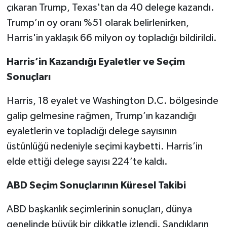
KİTAP
çıkaran Trump, Texas'tan da 40 delege kazandı.
Trump’ın oy oranı %51 olarak belirlenirken,
HEDEF2020
Harris'in yaklaşık 66 milyon oy topladığı bildirildi.
OTOMOBİL
Harris’in Kazandığı Eyaletler ve Seçim
Sonuçları
MİZAH
Harris, 18 eyalet ve Washington D.C. bölgesinde
TARİH
galip gelmesine rağmen, Trump’ın kazandığı
eyaletlerin ve topladığı delege sayısının
Genel
üstünlüğü nedeniyle seçimi kaybetti. Harris’in
Politika
elde ettiği delege sayısı 224’te kaldı.
YEREL
ABD Seçim Sonuçlarının Küresel Takibi
ABD başkanlık seçimlerinin sonuçları, dünya
BÖLGEDEN
genelinde büyük bir dikkatle izlendi. Sandıkların