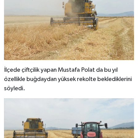
BİLİM TEKNOLOJİ
ASAYİŞ
SEÇİM 2015
ÇEVRE
BİLİM VE TEKNOLOJİ
İlçede çiftçilik yapan Mustafa Polat da bu yıl
özellikle buğdaydan yüksek rekolte beklediklerini
YARIŞMALAR
söyledi.
TANITIM
HABERDE İNSAN