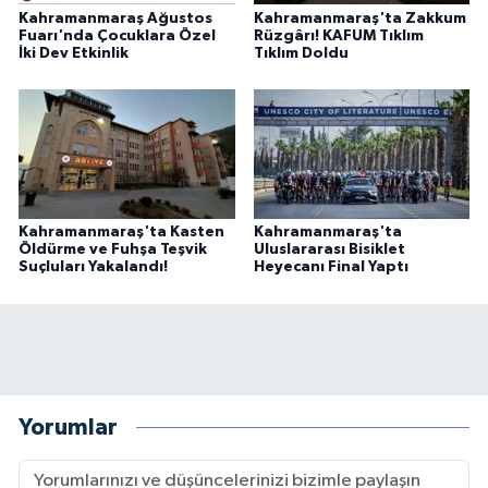
Kahramanmaraş Ağustos
Kahramanmaraş'ta Zakkum
Fuarı'nda Çocuklara Özel
Rüzgârı! KAFUM Tıklım
İki Dev Etkinlik
Tıklım Doldu
Kahramanmaraş'ta Kasten
Kahramanmaraş'ta
Öldürme ve Fuhşa Teşvik
Uluslararası Bisiklet
Suçluları Yakalandı!
Heyecanı Final Yaptı
Yorumlar