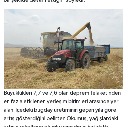
bir şekilde devam ettiğini söyledi.
SEÇİM 2011
ÜÇÜNCÜ SAYFA
BİLİMNET
Yemek
SİVİL TOPLUM
SEÇİM 2014
Büyüklükleri 7,7 ve 7,6 olan deprem felaketinden
KİM KİMDİR
en fazla etkilenen yerleşim birimleri arasında yer
alan ilçedeki buğday üretiminin geçen yıla göre
ÇEK GÖNDER
artış gösterdiğini belirten Okumuş, yağışlardaki