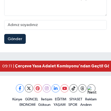
Gönder
Kahramanmaraşlı İşçi Adana'daki Tünel Faciasın
17:19 |
Kahramanmaraş'ta Kayıp Çocuk Sulama Kanalın
15:00 |
Kahramanmaraş'ta Zakkum Rüzgârı! KAFUM Tıkl
12:28 |
Kahramanmaraş'ta Kasten Öldürme ve Fuhşa Teşvi
12:18 |
Çerçeve Yasa Adalet Komisyonu'ndan Geçti! Gö
09:11 |
Kahramanmaraş'taki Okul Saldırısı TBMM Günde
09:04 |
Kahramanmaraş'ta Uluslararası Bisiklet Heyecan
22:09 |
Kahramanmaraş'ta Pusula Maraş Eğitim Merkezi
20:14 |
Kahramanmaraş'ta Tarım İçin Su Seferberliği Ba
20:05 |
Kahramanmaraş'ta 5 Kilometrelik Yolda Sıcak As
Künye
GÜNCEL
İletişim
EĞİTİM
SİYASET
Reklam
20:02 |
EKONOMİ
Göksun
YAŞAM
SPOR
Andırın