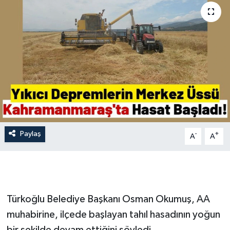
İLÇE HABERLERİ
KÜLTÜR-SANAT
KSÜ
DÜNYA
ROPORTAJ
Paylaş
-
+
A
A
MAGAZİN
KADIN-AİLE
Türkoğlu Belediye Başkanı Osman Okumuş, AA
YEREL YÖNETİM
muhabirine, ilçede başlayan tahıl hasadının yoğun
MEDYA