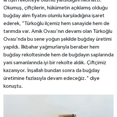
artışın rekolteye olumlu yansıdığını hatırlattı.
KİTAP
Okumuş, çiftçilerin, hükümetin açıklamış olduğu
HEDEF2020
buğday alım fiyatını olumlu karşıladığına işaret
ederek, "Türkoğlu ilçemiz hem sanayide hem de
OTOMOBİL
tarımda var. Amik Ovası'nın devamı olan Türkoğlu
Ovası'nda bu sene yoğun şekilde buğday üretimi
MİZAH
yapıldı. İlkbahar yağmurlarıyla beraber hem
buğday rekoltesinde hem de buğdayın saplarında
TARİH
yani samanlarında iyi bir rekolte aldık. Çiftçimiz
Genel
kazanıyor. İnşallah bundan sonra da buğday
üretimine fazlasıyla devam edeceğiz." diye
Politika
konuştu.
YEREL
BÖLGEDEN