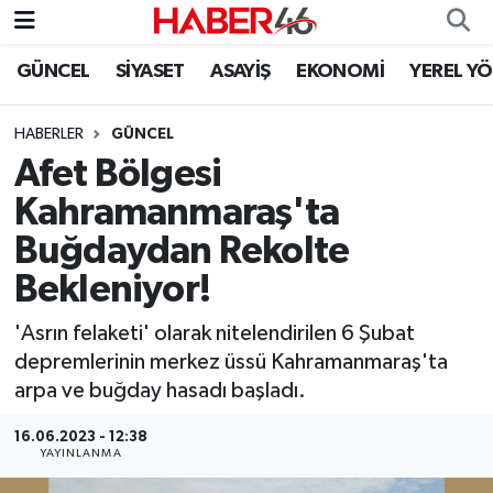
GÜNCEL
SİYASET
ASAYİŞ
EKONOMİ
YEREL Y
GÜNCEL
Nöbetçi Eczaneler
HABERLER
GÜNCEL
SİYASET
Hava Durumu
Afet Bölgesi
EKONOMİ
Kahramanmaraş Namaz Vakitleri
Kahramanmaraş'ta
Buğdaydan Rekolte
SPOR
Trafik Durumu
Bekleniyor!
YAŞAM
Süper Lig Puan Durumu ve Fikstür
'Asrın felaketi' olarak nitelendirilen 6 Şubat
depremlerinin merkez üssü Kahramanmaraş'ta
TEKNOLOJİ
Tüm Manşetler
arpa ve buğday hasadı başladı.
SAĞLIK
Son Dakika Haberleri
16.06.2023 - 12:38
YAYINLANMA
EĞİTİM
Haber Arşivi