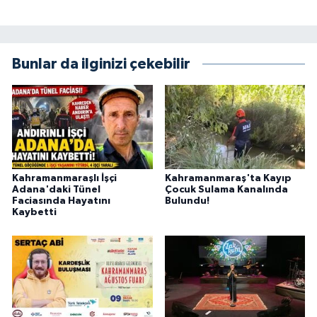
Bunlar da ilginizi çekebilir
Kahramanmaraşlı İşçi
Kahramanmaraş'ta Kayıp
Adana'daki Tünel
Çocuk Sulama Kanalında
Faciasında Hayatını
Bulundu!
Kaybetti