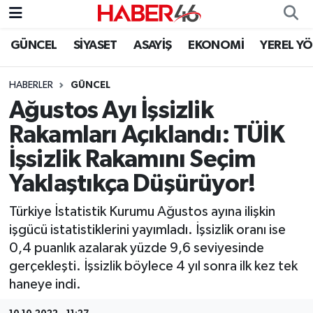
GÜNCEL
SİYASET
ASAYİŞ
EKONOMİ
YEREL Y
GÜNCEL
Nöbetçi Eczaneler
HABERLER
GÜNCEL
SİYASET
Hava Durumu
Ağustos Ayı İşsizlik
EKONOMİ
Kahramanmaraş Namaz Vakitleri
Rakamları Açıklandı: TÜİK
İşsizlik Rakamını Seçim
SPOR
Trafik Durumu
Yaklaştıkça Düşürüyor!
YAŞAM
Süper Lig Puan Durumu ve Fikstür
Türkiye İstatistik Kurumu Ağustos ayına ilişkin
işgücü istatistiklerini yayımladı. İşsizlik oranı ise
TEKNOLOJİ
Tüm Manşetler
0,4 puanlık azalarak yüzde 9,6 seviyesinde
gerçekleşti. İşsizlik böylece 4 yıl sonra ilk kez tek
SAĞLIK
Son Dakika Haberleri
haneye indi.
EĞİTİM
Haber Arşivi