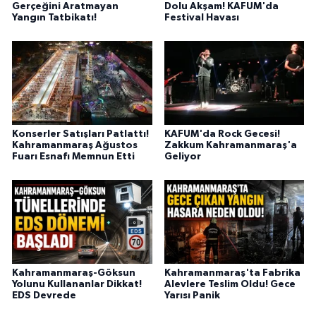
Gerçeğini Aratmayan
Dolu Akşam! KAFUM'da
BİLİM TEKNOLOJİ
Yangın Tatbikatı!
Festival Havası
ASAYİŞ
SEÇİM 2015
ÇEVRE
Konserler Satışları Patlattı!
KAFUM'da Rock Gecesi!
Kahramanmaraş Ağustos
Zakkum Kahramanmaraş'a
BİLİM VE TEKNOLOJİ
Fuarı Esnafı Memnun Etti
Geliyor
YARIŞMALAR
TANITIM
HABERDE İNSAN
Kahramanmaraş-Göksun
Kahramanmaraş'ta Fabrika
Yolunu Kullananlar Dikkat!
Alevlere Teslim Oldu! Gece
EDS Devrede
Yarısı Panik