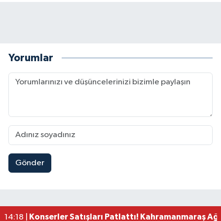
Yorumlar
Gönder
Kahramanmaraş'ta Zehir Tacirlerine Eş Zamanlı 
15:15 |
Kahramanmaraş'ta Gerçeğini Aratmayan Yangın 
14:54 |
Kahramanmaraş'ta Pazarcık'a 38 Bin Ton Asfalt
14:32 |
Kahramanmaraş'ta Müzik Dolu Akşam! KAFUM'da
14:26 |
Konserler Satışları Patlattı! Kahramanmaraş Ağ
14:18 |