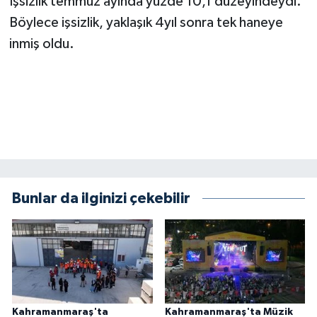
İşsizlik temmuz ayında yüzde 10,1 düzeyindeydi.
KİTAP
Böylece işsizlik, yaklaşık 4yıl sonra tek haneye
HEDEF2020
inmiş oldu.
OTOMOBİL
MİZAH
TARİH
Genel
Bunlar da ilginizi çekebilir
Politika
YEREL
BÖLGEDEN
Kahramanmaraş'ta
Kahramanmaraş'ta Müzik