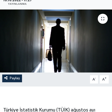
10.10.2022 - 11:27
YAYINLANMA
İLÇE HABERLERİ
KÜLTÜR-SANAT
KSÜ
DÜNYA
ROPORTAJ
MAGAZİN
Paylaş
-
+
A
A
KADIN-AİLE
YEREL YÖNETİM
Türkiye İstatistik Kurumu (TÜİK) ağustos ayı
MEDYA