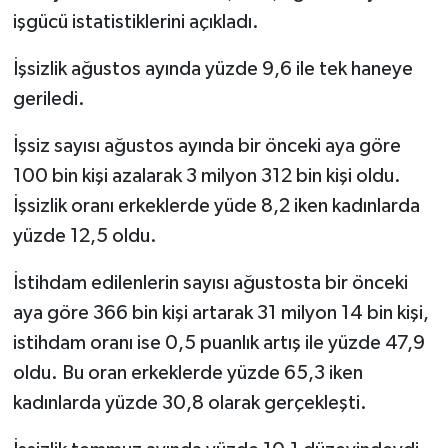
işgücü istatistiklerini açıkladı.
SEÇİM 2011
İşsizlik ağustos ayında yüzde 9,6 ile tek haneye
ÜÇÜNCÜ SAYFA
geriledi.
İşsiz sayısı ağustos ayında bir önceki aya göre
BİLİMNET
100 bin kişi azalarak 3 milyon 312 bin kişi oldu.
Yemek
İşsizlik oranı erkeklerde yüde 8,2 iken kadınlarda
yüzde 12,5 oldu.
SİVİL TOPLUM
İstihdam edilenlerin sayısı ağustosta bir önceki
SEÇİM 2014
aya göre 366 bin kişi artarak 31 milyon 14 bin kişi,
istihdam oranı ise 0,5 puanlık artış ile yüzde 47,9
KİM KİMDİR
oldu. Bu oran erkeklerde yüzde 65,3 iken
kadınlarda yüzde 30,8 olarak gerçekleşti.
ÇEK GÖNDER